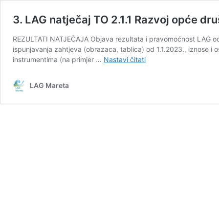
3. LAG natječaj TO 2.1.1 Razvoj opće dr
REZULTATI NATJEČAJA Objava rezultata i pravomoćnost LAG od
ispunjavanja zahtjeva (obrazaca, tablica) od 1.1.2023., iznose i o
3.
instrumentima (na primjer …
Nastavi čitati
LAG
natječaj
LAG Mareta
TO
2.1.1
Razvoj
opće
društvene
infrastrukture
u
svrhu
podizanja
kvalitete
života
stanovnika
LAG-