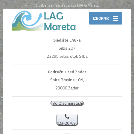
Službena mrežna stranica LAG-a Mareta
IZBORNIK
Sjedište LAG-a
Silba 207
23295 Silba, otok Silba
Područni ured Zadar
Špire Brusine 10/I,
23000 Zadar
info@lagmareta.hr
023-207096