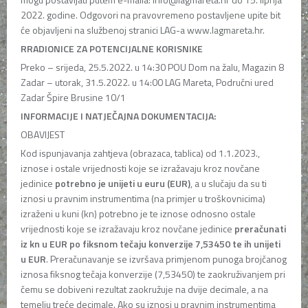
2022. godine. Odgovori na pravovremeno postavljene upite bit
će objavljeni na službenoj stranici LAG-a www.lagmareta.hr.
RRADIONICE ZA POTENCIJALNE KORISNIKE
Preko – srijeda, 25.5.2022. u 14:30 POU Dom na žalu, Magazin 8
Zadar – utorak, 31.5.2022. u 14:00 LAG Mareta, Područni ured
Zadar Špire Brusine 10/1
INFORMACIJE I NATJEČAJNA DOKUMENTACIJA:
OBAVIJEST
Kod ispunjavanja zahtjeva (obrazaca, tablica) od 1.1.2023.,
iznose i ostale vrijednosti koje se izražavaju kroz novčane
jedinice
potrebno je unijeti u euru (EUR)
, a u slučaju da su ti
iznosi u pravnim instrumentima (na primjer u troškovnicima)
izraženi u kuni (kn) potrebno je te iznose odnosno ostale
vrijednosti koje se izražavaju kroz novčane jedinice
preračunati
iz kn u EUR po fiksnom tečaju konverzije 7,53450 te ih unijeti
u EUR
. Preračunavanje se izvršava primjenom punoga brojčanog
iznosa fiksnog tečaja konverzije (7,53450) te zaokruživanjem pri
čemu se dobiveni rezultat zaokružuje na dvije decimale, a na
temelju treće decimale. Ako su iznosi u pravnim instrumentima