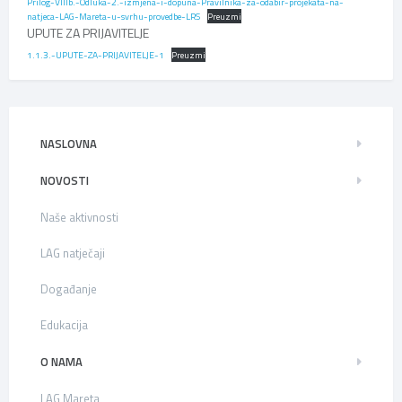
Prilog-VIIIb.-Odluka-2.-izmjena-i-dopuna-Pravilnika-za-odabir-projekata-na-
natjeca-LAG-Mareta-u-svrhu-provedbe-LRS
Preuzmi
UPUTE ZA PRIJAVITELJE
1.1.3.-UPUTE-ZA-PRIJAVITELJE-1
Preuzmi
NASLOVNA
NOVOSTI
Naše aktivnosti
LAG natječaji
Događanje
Edukacija
O NAMA
LAG Mareta