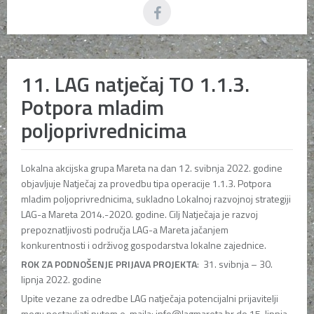
11. LAG natječaj TO 1.1.3.
Potpora mladim
poljoprivrednicima
Lokalna akcijska grupa Mareta na dan 12. svibnja 2022. godine
objavljuje Natječaj za provedbu tipa operacije 1.1.3. Potpora
mladim poljoprivrednicima, sukladno Lokalnoj razvojnoj strategiji
LAG-a Mareta 2014.-2020. godine. Cilj Natječaja je razvoj
prepoznatljivosti područja LAG-a Mareta jačanjem
konkurentnosti i održivog gospodarstva lokalne zajednice.
ROK ZA PODNOŠENJE PRIJAVA PROJEKTA
: 31. svibnja – 30.
lipnja 2022. godine
Upite vezane za odredbe LAG natječaja potencijalni prijavitelji
mogu postavljati putem e-maila: info@lagmareta.hr do 15. lipnja