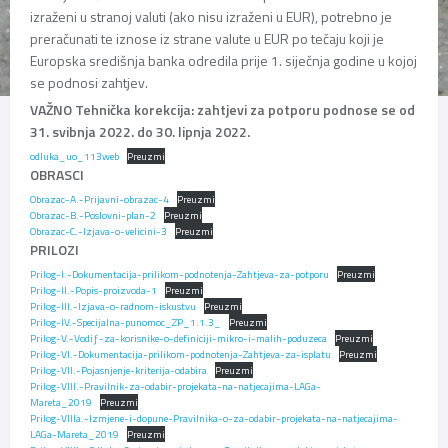
izraženi u stranoj valuti (ako nisu izraženi u EUR), potrebno je
preračunati te iznose iz strane valute u EUR po tečaju koji je
Europska središnja banka odredila prije 1. siječnja godine u kojoj
se podnosi zahtjev.
VAŽNO Tehnička korekcija: zahtjevi za potporu podnose se od
31. svibnja 2022. do 30. lipnja 2022.
odluka_uo_113web
Preuzmi
OBRASCI
Obrazac-A.-Prijavni-obrazac-4
Preuzmi
Obrazac-B.-Poslovni-plan-2
Preuzmi
Obrazac-C.-Izjava-o-velicini-3
Preuzmi
PRILOZI
Prilog-I.-Dokumentacija-prilikom-podnotenja-Zahtjeva-za-potporu
Preuzmi
Prilog-II.-Popis-proizvoda-1
Preuzmi
Prilog-III.-Izjava-o-radnom-iskustvu
Preuzmi
Prilog-IV.-Specijalna-punomoc_ZP_1.1.3_
Preuzmi
Prilog-V.-Vodiƒ-za-korisnike-o-definiciji-mikro-i-malih-poduzeca
Preuzmi
Prilog-VI.-Dokumentacija-prilikom-podnotenja-Zahtjeva-za-isplatu
Preuzmi
Prilog-VII.-Pojasnjenje-kriterija-odabira
Preuzmi
Prilog-VIII.-Pravilnik-za-odabir-projekata-na-natjecajima-LAGa-
Mareta_2019
Preuzmi
Prilog-VIIIa.-Izmjene-i-dopune-Pravilnika-o-za-odabir-projekata-na-natjecajima-
LAGa-Mareta_2019
Preuzmi