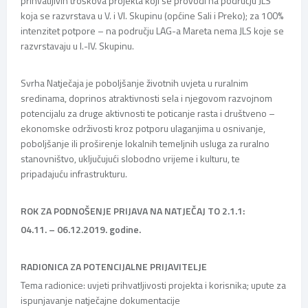
prihvatljivih troškova projekta koji se provodi na području JLS
koja se razvrstava u V. i VI. Skupinu (općine Sali i Preko); za 100%
intenzitet potpore – na području LAG-a Mareta nema JLS koje se
razvrstavaju u I.-IV. Skupinu.
Svrha Natječaja je poboljšanje životnih uvjeta u ruralnim
sredinama, doprinos atraktivnosti sela i njegovom razvojnom
potencijalu za druge aktivnosti te poticanje rasta i društveno –
ekonomske održivosti kroz potporu ulaganjima u osnivanje,
poboljšanje ili proširenje lokalnih temeljnih usluga za ruralno
stanovništvo, uključujući slobodno vrijeme i kulturu, te
pripadajuću infrastrukturu.
ROK ZA PODNOŠENJE PRIJAVA NA NATJEČAJ TO 2.1.1:
04.11. – 06.12.2019. godine.
RADIONICA ZA POTENCIJALNE PRIJAVITELJE
Tema radionice: uvjeti prihvatljivosti projekta i korisnika; upute za
ispunjavanje natječajne dokumentacije