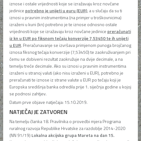
iznose i ostale vrijednosti koje se izražavaju kroz novčane
jedinice
potrebno je unijeti u euru (EUR)
, a u slučaju da su ti
iznosi u pravnim instrumentima (na primjer u troškovnicima)
izraženi u kuni (kn) potrebno je te iznose odnosno ostale
vrijednosti koje se izražavaju kroz novčane jedinice
preračunati
iz kn u EUR po fiksnom tečaju konverzije 7,53450 te ih unijeti
u EUR
. Preračunavanje se izvršava primjenom punoga brojčanog
iznosa fiksnog tečaja konverzije (7,53450) te zaokruživanjem pri
čemu se dobiveni rezultat zaokružuje na dvije decimale, a na
temelju treće decimale. Ako su iznosi u pravnim instrumentima
izraženi u stranoj valuti (ako nisu izraženi u EUR), potrebno je
preračunati te iznose iz strane valute u EUR po tečaju koji je
Europska središnja banka odredila prije 1. siječnja godine u kojoj
se podnosi zahtjev.
Datum prve objave natječaja: 15.10.2019.
NATJEČAJ JE ZATVOREN
Na temelju članka 18. Pravilnika o provedbi mjera Programa
ruralnog razvoja Republike Hrvatske za razdoblje 2014-2020
(NN 91/19)
Lokalna akcijska grupa Mareta na dan 15.