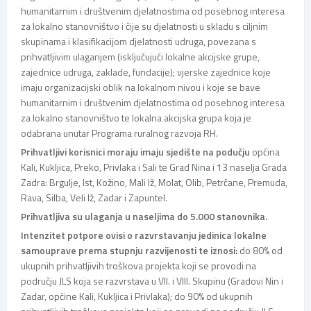
humanitarnim i društvenim djelatnostima od posebnog interesa
za lokalno stanovništvo i čije su djelatnosti u skladu s ciljnim
skupinama i klasifikacijom djelatnosti udruga, povezana s
prihvatljivim ulaganjem (isključujući lokalne akcijske grupe,
zajednice udruga, zaklade, fundacije); vjerske zajednice koje
imaju organizacijski oblik na lokalnom nivou i koje se bave
humanitarnim i društvenim djelatnostima od posebnog interesa
za lokalno stanovništvo te lokalna akcijska grupa koja je
odabrana unutar Programa ruralnog razvoja RH.
Prihvatljivi korisnici moraju imaju sjedište na podučju
općina
Kali, Kukljica, Preko, Privlaka i Sali te Grad Nina i 13 naselja Grada
Zadra: Brgulje, Ist, Kožino, Mali Iž, Molat, Olib, Petrčane, Premuda,
Rava, Silba, Veli Iž, Zadar i Zapuntel.
Prihvatljiva su ulaganja u naseljima do 5.000 stanovnika.
Intenzitet potpore ovisi o razvrstavanju jedinica lokalne
samouprave prema stupnju razvijenosti te iznosi:
do 80% od
ukupnih prihvatljivih troškova projekta koji se provodi na
području JLS koja se razvrstava u VII. i VIII. Skupinu (Gradovi Nin i
Zadar, općine Kali, Kukljica i Privlaka); do 90% od ukupnih