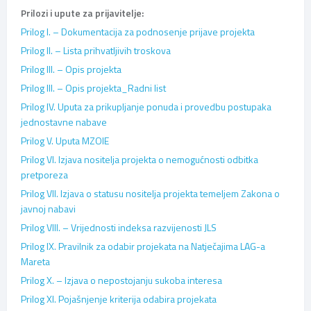
Prilozi i upute za prijavitelje:
Prilog I. – Dokumentacija za podnosenje prijave projekta
Prilog II. – Lista prihvatljivih troskova
Prilog III. – Opis projekta
Prilog III. – Opis projekta_Radni list
Prilog IV. Uputa za prikupljanje ponuda i provedbu postupaka
jednostavne nabave
Prilog V. Uputa MZOIE
Prilog VI. Izjava nositelja projekta o nemogućnosti odbitka
pretporeza
Prilog VII. Izjava o statusu nositelja projekta temeljem Zakona o
javnoj nabavi
Prilog VIII. – Vrijednosti indeksa razvijenosti JLS
Prilog IX. Pravilnik za odabir projekata na Natječajima LAG-a
Mareta
Prilog X. – Izjava o nepostojanju sukoba interesa
Prilog XI. Pojašnjenje kriterija odabira projekata