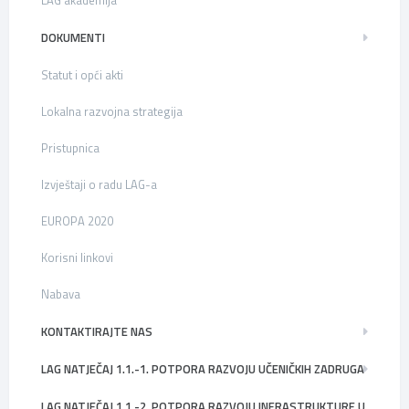
DOKUMENTI
Statut i opći akti
Lokalna razvojna strategija
Pristupnica
Izvještaji o radu LAG-a
EUROPA 2020
Korisni linkovi
Nabava
KONTAKTIRAJTE NAS
LAG NATJEČAJ 1.1.-1. POTPORA RAZVOJU UČENIČKIH ZADRUGA
LAG NATJEČAJ 1.1.-2. POTPORA RAZVOJU INFRASTRUKTURE U