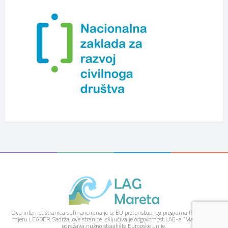
Ova internet stranica sufinancirana je iz EU pretpristupnog programa IPARD kroz
mjeru LEADER. Sadržaj ove stranice isključiva je odgovornost LAG-a “Mareta” i ne
odražava nužno stajalište Europske unije.