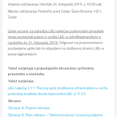
Vrijeme održavanja: četvrtak 24. listopada 2019. u 10:30 sati
Mjesto održavanja: Područni ured Zadar, Špire Brusine 10/1;
Zadar
Upite vezane za odredbe LAG natječaja potencijalni prijavitelji
mogu postavljati putem e-pošte LAG-a: info@lagmareta.hr u
razdoblju do 31. listopada 2019.
Odgovori na pravovremeno
postavljene upite biti će objavljeni na službenoj stranici LAG-a
www.lagmareta.hr.
Tekst natječaja s pripadajućim obrascima i prilozima
preuzmite u nastavku.
Tekst natječaja:
LAG natječaj 2.1.1 “Razvoj opće društvene infrastrukture u svrhu
podizanja kvalitete života stanovnika LAG-a” V 2.0
Obrasci:
Obrazac A. Prijavni obrazac
Obrazac B. Plan nabave – Tablica troskova i izracuna potpore