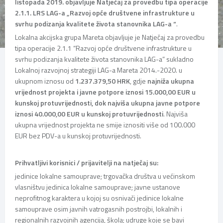
listopada 2019. objavljuje Natječaj za provedbu tipa operacije
2.1.1. LRS LAG-a „Razvoj opće društvene infrastrukture u
svrhu podizanja kvalitete života stanovnika LAG-a “
.
Lokalna akcijska grupa Mareta objavljuje je Natječaj za provedbu
tipa operacije 2.1.1 “Razvoj opće društvene infrastrukture u
svrhu podizanja kvalitete života stanovnika LAG-a” sukladno
Lokalnoj razvojnoj strategiji LAG-a Mareta 2014.-2020. u
ukupnom iznosu od
1.237.379,50 HRK
, gdje
najniža ukupna
vrijednost projekta i javne potpore iznosi 15.000,00 EUR u
kunskoj protuvrijednosti, dok najviša ukupna javne potpore
iznosi 40.000,00 EUR u kunskoj protuvrijednosti
. Najviša
ukupna vrijednost projekta ne smije iznositi više od 100.000
EUR bez PDV-a u kunskoj protuvrijednosti.
Prihvatljivi korisnici / prijavitelji na natječaj su:
jedinice lokalne samouprave; trgovačka društva u većinskom
vlasništvu jedinica lokalne samouprave; javne ustanove
neprofitnog karaktera u kojoj su osnivači jedinice lokalne
samouprave osim javnih vatrogasnih postrojbi, lokalnih i
regionalnih razvojnih agencija, škola; udruge koje se bavi