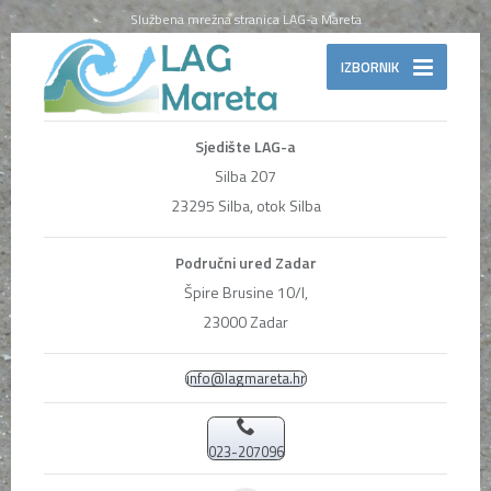
Službena mrežna stranica LAG-a Mareta
IZBORNIK
Sjedište LAG-a
Silba 207
23295 Silba, otok Silba
Područni ured Zadar
Špire Brusine 10/I,
23000 Zadar
info@lagmareta.hr
023-207096