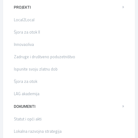
PROJEKTI
Local2Local
Šjora za otok II
Innovaoliva
Zadruge i društveno poduzetništvo
Ispunite svoju zlatnu dob
Šjora za otok
LAG akademija
DOKUMENTI
Statut i opći akti
Lokalna razvojna strategija