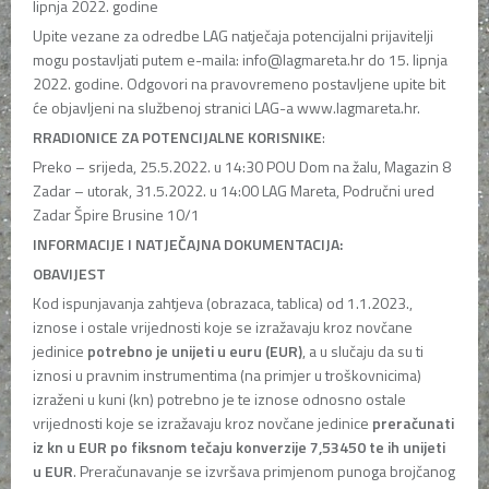
lipnja 2022. godine
Upite vezane za odredbe LAG natječaja potencijalni prijavitelji
mogu postavljati putem e-maila: info@lagmareta.hr do 15. lipnja
2022. godine. Odgovori na pravovremeno postavljene upite bit
će objavljeni na službenoj stranici LAG-a www.lagmareta.hr.
RRADIONICE ZA POTENCIJALNE KORISNIKE
:
Preko – srijeda, 25.5.2022. u 14:30 POU Dom na žalu, Magazin 8
Zadar – utorak, 31.5.2022. u 14:00 LAG Mareta, Područni ured
Zadar Špire Brusine 10/1
INFORMACIJE I NATJEČAJNA DOKUMENTACIJA:
OBAVIJEST
Kod ispunjavanja zahtjeva (obrazaca, tablica) od 1.1.2023.,
iznose i ostale vrijednosti koje se izražavaju kroz novčane
jedinice
potrebno je unijeti u euru (EUR)
, a u slučaju da su ti
iznosi u pravnim instrumentima (na primjer u troškovnicima)
izraženi u kuni (kn) potrebno je te iznose odnosno ostale
vrijednosti koje se izražavaju kroz novčane jedinice
preračunati
iz kn u EUR po fiksnom tečaju konverzije 7,53450 te ih unijeti
u EUR
. Preračunavanje se izvršava primjenom punoga brojčanog