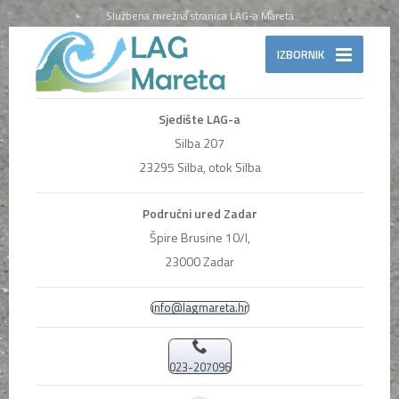
Službena mrežna stranica LAG-a Mareta
IZBORNIK
Sjedište LAG-a
Silba 207
23295 Silba, otok Silba
Područni ured Zadar
Špire Brusine 10/I,
23000 Zadar
info@lagmareta.hr
023-207096