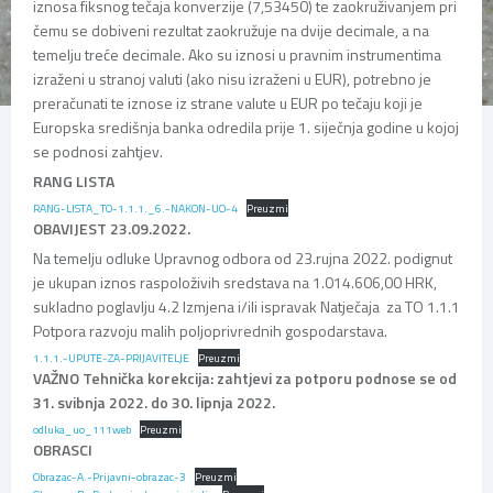
iznosa fiksnog tečaja konverzije (7,53450) te zaokruživanjem pri
čemu se dobiveni rezultat zaokružuje na dvije decimale, a na
temelju treće decimale. Ako su iznosi u pravnim instrumentima
izraženi u stranoj valuti (ako nisu izraženi u EUR), potrebno je
preračunati te iznose iz strane valute u EUR po tečaju koji je
Europska središnja banka odredila prije 1. siječnja godine u kojoj
se podnosi zahtjev.
RANG LISTA
RANG-LISTA_TO-1.1.1._6.-NAKON-UO-4
Preuzmi
OBAVIJEST 23.09.2022.
Na temelju odluke Upravnog odbora od 23.rujna 2022. podignut
je ukupan iznos raspoloživih sredstava na 1.014.606,00 HRK,
sukladno poglavlju 4.2 Izmjena i/ili ispravak Natječaja za TO 1.1.1
Potpora razvoju malih poljoprivrednih gospodarstava.
1.1.1.-UPUTE-ZA-PRIJAVITELJE
Preuzmi
VAŽNO Tehnička korekcija: zahtjevi za potporu podnose se od
31. svibnja 2022. do 30. lipnja 2022.
odluka_uo_111web
Preuzmi
OBRASCI
Obrazac-A.-Prijavni-obrazac-3
Preuzmi