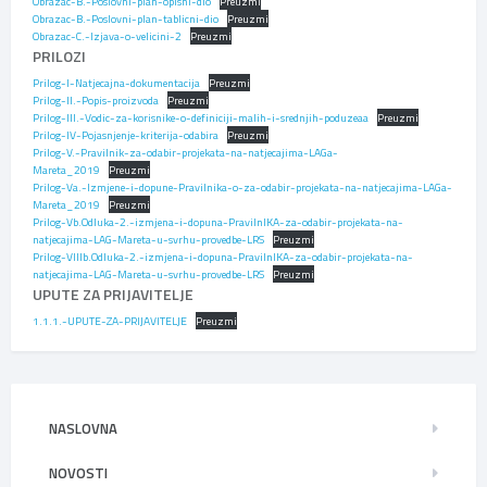
Obrazac-B.-Poslovni-plan-opisni-dio
Preuzmi
Obrazac-B.-Poslovni-plan-tablicni-dio
Preuzmi
Obrazac-C.-Izjava-o-velicini-2
Preuzmi
PRILOZI
Prilog-I-Natjecajna-dokumentacija
Preuzmi
Prilog-II.-Popis-proizvoda
Preuzmi
Prilog-III.-Vodic-za-korisnike-o-definiciji-malih-i-srednjih-poduzeaa
Preuzmi
Prilog-IV-Pojasnjenje-kriterija-odabira
Preuzmi
Prilog-V.-Pravilnik-za-odabir-projekata-na-natjecajima-LAGa-
Mareta_2019
Preuzmi
Prilog-Va.-Izmjene-i-dopune-Pravilnika-o-za-odabir-projekata-na-natjecajima-LAGa-
Mareta_2019
Preuzmi
Prilog-Vb.Odluka-2.-izmjena-i-dopuna-PravilnIKA-za-odabir-projekata-na-
natjecajima-LAG-Mareta-u-svrhu-provedbe-LRS
Preuzmi
Prilog-VIIIb.Odluka-2.-izmjena-i-dopuna-PravilnIKA-za-odabir-projekata-na-
natjecajima-LAG-Mareta-u-svrhu-provedbe-LRS
Preuzmi
UPUTE ZA PRIJAVITELJE
1.1.1.-UPUTE-ZA-PRIJAVITELJE
Preuzmi
NASLOVNA
NOVOSTI