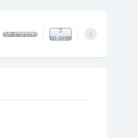
info@lagmareta.hr
023-207096