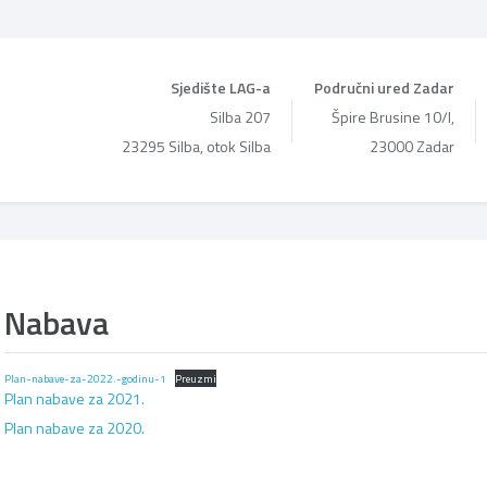
Sjedište LAG-a
Područni ured Zadar
Silba 207
Špire Brusine 10/I,
23295 Silba, otok Silba
23000 Zadar
Nabava
Plan-nabave-za-2022.-godinu-1
Preuzmi
Plan nabave za 2021.
Plan nabave za 2020.