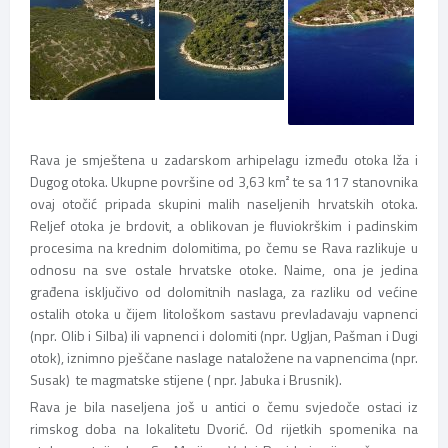
Rava je smještena u zadarskom arhipelagu između otoka Iža i
Dugog otoka. Ukupne površine od 3,63 km² te sa 117 stanovnika
ovaj otočić pripada skupini malih naseljenih hrvatskih otoka.
Reljef otoka je brdovit, a oblikovan je fluviokrškim i padinskim
procesima na krednim dolomitima, po čemu se Rava razlikuje u
odnosu na sve ostale hrvatske otoke. Naime, ona je jedina
građena isključivo od dolomitnih naslaga, za razliku od većine
ostalih otoka u čijem litološkom sastavu prevladavaju vapnenci
(npr. Olib i Silba) ili vapnenci i dolomiti (npr. Ugljan, Pašman i Dugi
otok), iznimno pješčane naslage nataložene na vapnencima (npr.
Susak) te magmatske stijene ( npr. Jabuka i Brusnik).
Rava je bila naseljena još u antici o čemu svjedoče ostaci iz
rimskog doba na lokalitetu Dvorić. Od rijetkih spomenika na