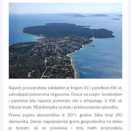
Najveći procvat otoka zabilježen je krajem XV. i početkom XVI. st.
zahvaljujući pomorcima i trgovcima. Ona je sa svojim brodovljem
i parunima bila najveća pomorska sila u arhipelagu. U XVII. st.
Silba je imala 98 jedrenjaka za malu i prekooceansku plovidbu.
Prema popisu stanovništva iz 2011. godine Silba broji 292
stanovnika. Danas najpopularnija grana gospodarstva na otoku
je turizam, ali se povećava i broj malih proizvođača