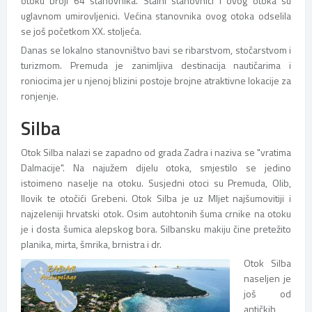
otoku broji 64 stanovnika. Stalni stanovnici i ovog otoka su
uglavnom umirovljenici. Većina stanovnika ovog otoka odselila
se još početkom XX. stoljeća.
Danas se lokalno stanovništvo bavi se ribarstvom, stočarstvom i
turizmom. Premuda je zanimljiva destinacija nautičarima i
roniocima jer u njenoj blizini postoje brojne atraktivne lokacije za
ronjenje.
Silba
Otok Silba nalazi se zapadno od grada Zadra i naziva se "vratima
Dalmacije". Na najužem dijelu otoka, smjestilo se jedino
istoimeno naselje na otoku. Susjedni otoci su Premuda, Olib,
Ilovik te otočići Grebeni. Otok Silba je uz Mljet najšumovitiji i
najzeleniji hrvatski otok. Osim autohtonih šuma crnike na otoku
je i dosta šumica alepskog bora. Silbansku makiju čine pretežito
planika, mirta, šmrika, brnistra i dr.
Otok Silba
naseljen je
još od
antičkih