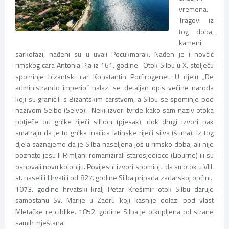
vremena.
Tragovi iz
tog doba,
kameni
sarkofazi, nađeni su u uvali Pocukmarak. Nađen je i novčić
rimskog cara Antonia Pia iz 161. godine. Otok Silbu u X. stoljeću
spominje bizantski car Konstantin Porfirogenet. U djelu „De
administrando imperio“ nalazi se detaljan opis većine naroda
koji su graničili s Bizantskim carstvom, a Silbu se spominje pod
nazivom Selbo (Selvo). Neki izvori tvrde kako sam naziv otoka
potječe od grčke riječi silbon (pjesak), dok drugi izvori pak
smatraju da je to grčka inačica latinske riječi silva (šuma). Iz tog
djela saznajemo da je Silba naseljena još u rimsko doba, ali nije
poznato jesu li Rimljani romanizirali starosjedioce (Liburne) ili su
osnovali novu koloniju. Povijesni izvori spominju da su otok u VIII.
st. naselili Hrvati i od 827. godine Silba pripada zadarskoj općini.
1073. godine hrvatski kralj Petar Krešimir otok Silbu daruje
samostanu Sv. Marije u Zadru koji kasnije dolazi pod vlast
Mletačke republike. 1852. godine Silba je otkupljena od strane
samih mještana.