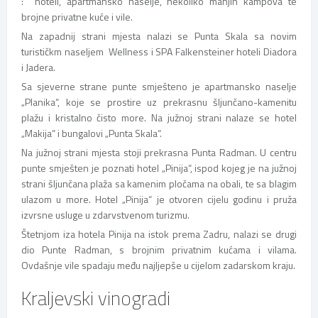
: hoteli, apartmansko naselje, nekoliko manjih kampova te
brojne privatne kuće i vile.
Na zapadnij strani mjesta nalazi se Punta Skala sa novim
turističkm naseljem Wellness i SPA Falkensteiner hoteli Diadora
i Jadera.
Sa sjeverne strane punte smješteno je apartmansko naselje
„Planika“, koje se prostire uz prekrasnu šljunčano-kamenitu
plažu i kristalno čisto more. Na južnoj strani nalaze se hotel
„Makija“ i bungalovi „Punta Skala“.
Na južnoj strani mjesta stoji prekrasna Punta Radman. U centru
punte smješten je poznati hotel „Pinija“, ispod kojeg je na južnoj
strani šljunčana plaža sa kamenim pločama na obali, te sa blagim
ulazom u more. Hotel „Pinija“ je otvoren cijelu godinu i pruža
izvrsne usluge u zdarvstvenom turizmu.
Štetnjom iza hotela Pinija na istok prema Zadru, nalazi se drugi
dio Punte Radman, s brojnim privatnim kućama i vilama.
Ovdašnje vile spadaju među najljepše u cijelom zadarskom kraju.
Kraljevski vinogradi