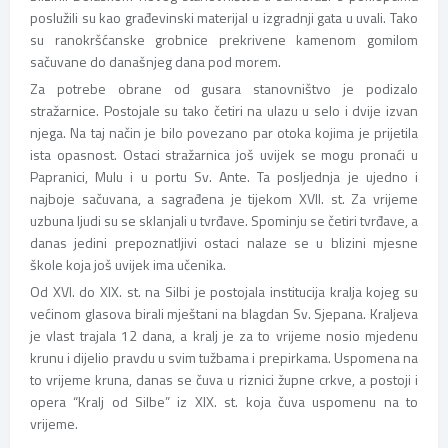
poslužili su kao građevinski materijal u izgradnji gata u uvali. Tako
su ranokršćanske grobnice prekrivene kamenom gomilom
sačuvane do današnjeg dana pod morem.
Za potrebe obrane od gusara stanovništvo je podizalo
stražarnice. Postojale su tako četiri na ulazu u selo i dvije izvan
njega. Na taj način je bilo povezano par otoka kojima je prijetila
ista opasnost. Ostaci stražarnica još uvijek se mogu pronaći u
Papranici, Mulu i u portu Sv. Ante. Ta posljednja je ujedno i
najboje sačuvana, a sagrađena je tijekom XVII. st. Za vrijeme
uzbuna ljudi su se sklanjali u tvrđave. Spominju se četiri tvrđave, a
danas jedini prepoznatljivi ostaci nalaze se u blizini mjesne
škole koja još uvijek ima učenika.
Od XVI. do XIX. st. na Silbi je postojala institucija kralja kojeg su
većinom glasova birali mještani na blagdan Sv. Sjepana. Kraljeva
je vlast trajala 12 dana, a kralj je za to vrijeme nosio mjedenu
krunu i dijelio pravdu u svim tužbama i prepirkama. Uspomena na
to vrijeme kruna, danas se čuva u riznici župne crkve, a postoji i
opera “Kralj od Silbe” iz XIX. st. koja čuva uspomenu na to
vrijeme.