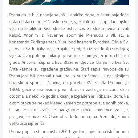
Premuda je bila naseljena još u antičko doba, o čemu svjedoče
ostaci ostaci ranokrščanske crkve, vjerojatno u sklopu ladanjske
vile, na lokalitetu Pastirsko te ostaci tzv. Garške crikvice u uvali
Kalpić. Anonim iz Ravenne spominje Premudu u VII. st., a
Konstantin Porfirogenet u X. st. pod imenom Pyrotima. Crkve Sv.
Jakova i Sv. Kirijaka najvjerojatnije potječu iz razdoblja srednjeg
vijeka. Ovaj potonji titular je posebno zanimljiv jer je on titular i
grada Ancone. Župna crkva Blažene Djevice Marije i crkva Sv.
Ante kasnije su izgrađene građevine. Stari zapisi navode da su
Premujani bili poznati ribari pa ih susrećemo i u najvažnijem
ribarskom sporu s Ižanima, na početku XVI. st. Na Premudi je
1903. godine osnovana prva ribarska zadruga na zadarskim
otocima, a nekoliko godina kasnije izgrađen je i Ribarski dom. Na
ovom otoku se nekad klesao kamen za potrebe susjednih otoka,
tu su se tako izrađivale nadgrobne ploče, kamenice za ulje,
pragovi, krunice i sl. Osim obrade kamena, na Premudi je bio i
veliki broj japlenica.
Prema popisu stanovništva 2011. godine, mjesto na istoimenom