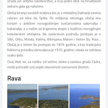
izrade još antičko rukotvorstvo, a Iž je jedini otok na hrvatskom
Jadranu gdje ga nalazimo.
Običaj biranja seoskih kraljeva bio je u mletačkoj Dalmaciji veoma
raširen od Istre do Splita. Po mišljenju etnologa, običaj ima
korijen u antičkim novogodišnjim svečanostima saturnalija i
bakanalija, a u našim se krajevima stopio s božićno-novogišnjim
koledarskim običajima. Na zadarskom području postojao je u
Silbi, Olibu, Molatu, Kalima, Bibinjama, Malom i Velom Ižu, Ravi…
Običaj je u Velom Ižu postojao do 1879. godine, a kao tradicijska
folklorna priredba obnovljena je 1970. godine i otada se održava
svako ljeto.
Ovaj otok se, za razliku od večine otoka u sastavu grada Zadra,
može pohvaliti i još uvijek otvorenom osnovnom školom.
Rava