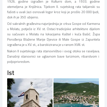
1926. godine izgrađen je Kulturni dom, a 1933. godine
utemeljena je Knjižnica. Tijekom II. svjetskog rata talijanski su
fašisti u uvali Jazi osnovali logor kroz koji je prošlo 20 000 ljudi,
dok ih je 350 ubijeno.
Od sakralnih građevina najvrijednija je crkva Gospe od Karmena
u Molatu, potječe iz XV. st. Ostaci tradicijske arhitekture dijelom
su sačuvani u Molatu na lokacijama Kaštel i kuća Bašić. Župa
Porođenja Blažene Marije Djevice ili Male Gospe iz Zapuntela
izgrađena je u XV. st., a barokizirana je u ranom XVIII. st.
Nakon II svjetskoga rata stanovništvo i ovog otoka se raseljava.
Današnji stanovnici se uglavnom bave turizmom, ribarstvom i
poljoprivredom.
Ist