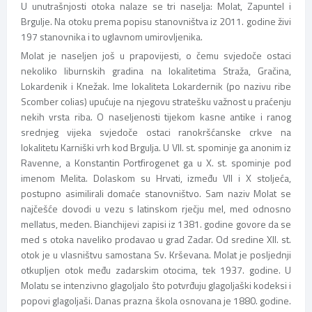
U unutrašnjosti otoka nalaze se tri naselja: Molat, Zapuntel i
Brgulje. Na otoku prema popisu stanovništva iz 2011. godine živi
197 stanovnika i to uglavnom umirovljenika.
Molat je naseljen još u prapovijesti, o čemu svjedoče ostaci
nekoliko liburnskih gradina na lokalitetima Straža, Gračina,
Lokardenik i Knežak. Ime lokaliteta Lokardernik (po nazivu ribe
Scomber colias) upućuje na njegovu stratešku važnost u praćenju
nekih vrsta riba. O naseljenosti tijekom kasne antike i ranog
srednjeg vijeka svjedoče ostaci ranokršćanske crkve na
lokalitetu Karniški vrh kod Brgulja. U VII. st. spominje ga anonim iz
Ravenne, a Konstantin Portfirogenet ga u X. st. spominje pod
imenom Melita. Dolaskom su Hrvati, između VII i X stoljeća,
postupno asimilirali domaće stanovništvo. Sam naziv Molat se
najčešće dovodi u vezu s latinskom rječju mel, med odnosno
mellatus, meden. Bianchijevi zapisi iz 1381. godine govore da se
med s otoka naveliko prodavao u grad Zadar. Od sredine XII. st.
otok je u vlasništvu samostana Sv. Krševana. Molat je posljednji
otkupljen otok među zadarskim otocima, tek 1937. godine. U
Molatu se intenzivno glagoljalo što potvrđuju glagoljaški kodeksi i
popovi glagoljaši. Danas prazna škola osnovana je 1880. godine.