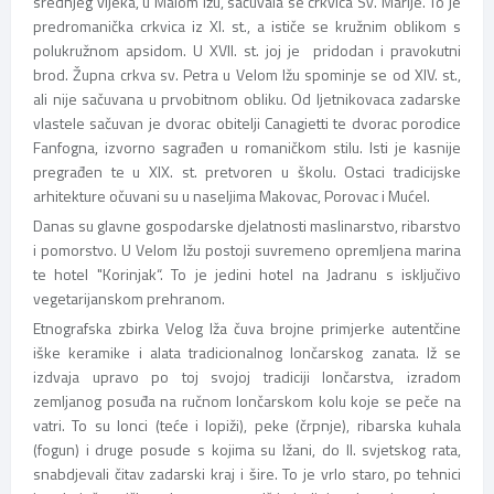
srednjeg vijeka, u Malom Ižu, sačuvala se crkvica Sv. Marije. To je
predromanička crkvica iz XI. st., a ističe se kružnim oblikom s
polukružnom apsidom. U XVII. st. joj je pridodan i pravokutni
brod. Župna crkva sv. Petra u Velom Ižu spominje se od XIV. st.,
ali nije sačuvana u prvobitnom obliku. Od ljetnikovaca zadarske
vlastele sačuvan je dvorac obitelji Canagietti te dvorac porodice
Fanfogna, izvorno sagrađen u romaničkom stilu. Isti je kasnije
pregrađen te u XIX. st. pretvoren u školu. Ostaci tradicijske
arhitekture očuvani su u naseljima Makovac, Porovac i Mućel.
Danas su glavne gospodarske djelatnosti maslinarstvo, ribarstvo
i pomorstvo. U Velom Ižu postoji suvremeno opremljena marina
te hotel "Korinjak“. To je jedini hotel na Jadranu s isključivo
vegetarijanskom prehranom.
Etnografska zbirka Velog Iža čuva brojne primjerke autentčine
iške keramike i alata tradicionalnog lončarskog zanata. Iž se
izdvaja upravo po toj svojoj tradiciji lončarstva, izradom
zemljanog posuđa na ručnom lončarskom kolu koje se peče na
vatri. To su lonci (teće i lopiži), peke (črpnje), ribarska kuhala
(fogun) i druge posude s kojima su Ižani, do II. svjetskog rata,
snabdjevali čitav zadarski kraj i šire. To je vrlo staro, po tehnici