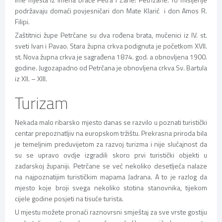
podržavaju domaći povjesničari don Mate Klarić i don Amos R.
Filipi.
Zaštitnici župe Petrčane su dva rođena brata, mučenici iz IV. st.
sveti Ivan i Pavao. Stara župna crkva podignuta je početkom XVII.
st. Nova župna crkva je sagrađena 1874. god. a obnovljena 1900.
godine. Jugozapadno od Petrčana je obnovljena crkva Sv. Bartula
iz XII. – XIII.
Turizam
Nekada malo ribarsko mjesto danas se razvilo u poznati turistički
centar prepoznatljiv na europskom tržištu. Prekrasna priroda bila
je temeljnim preduvijetom za razvoj turizma i nije slučajnost da
su se upravo ovdje izgradili skoro prvi turistički objekti u
zadarskoj županiji. Petrčane se već nekoliko desetljeća nalaze
na najpoznatijim turističkim mapama Jadrana. A to je razlog da
mjesto koje broji svega nekoliko stotina stanovnika, tijekom
cijele godine posjeti na tisuće turista.
U mjestu možete pronaći raznovrsni smještaj za sve vrste gostiju