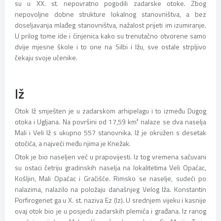
su u XX. st. nepovratno pogodili zadarske otoke. Zbog
nepovoljne dobne strukture lokalnog stanovništva, a bez
doseljavanja mlađeg stanovništva, nažalost prijeti im izumiranje.
U prilog tome ide i činjenica kako su trenutačno otvorene samo
dvije mjesne škole i to one na Silbi i Ižu, sve ostale strpljivo
čekaju svoje učenike.
Iž
Otok Iž smješten je u zadarskom arhipelagu i to između Dugog
otoka i Ugljana. Na površini od 17,59 km² nalaze se dva naselja
Mali i Veli Iž s ukupno 557 stanovnika. Iž je okružen s desetak
otočića, a najveći među njima je Knežak.
Otok je bio naseljen već u prapovijesti. Iz tog vremena sačuvani
su ostaci četriju gradinskih naselja na lokalitetima Veli Opaćac,
Košljin, Mali Opaćac i Gračišće. Rimsko se naselje, sudeći po
nalazima, nalazilo na položaju današnjeg Velog Iža. Konstantin
Porfirogenet ga u X. st. naziva Ez (Iz). U srednjem vijeku i kasnije
ovaj otok bio je u posjedu zadarskih plemića i građana. Iz ranog