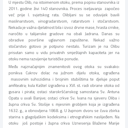
U mjestu Olib, na istoimenom otoku, prema popisu stanovnika iz
2011. godine živi 140 stanovnika. Proces iseljavanja započeo
već prije I. svjetskog rata. Olibljani su se oduvijek bavili
maslinarstvom, vinogradarstvom, ratarstvom i stočarstvom.
Nekada je važna djelatnost bila i izvoz drvne mase, hrasta crnike,
naročito u talijanske gradove na obali Jadrana. Danas su
obradive površine uglavnom zapuštene. Nekad važno
stočarstvo gotovo je potpuno nestalo. Turizam je na Olibu
prisutan samo u vidu privatnih smještajnih kapaciteta jer na
otoku nema razvijenije turističke ponude.
Među najznačajnijim znamenitosti ovog otoka su svakako:
ponikva Cukrov dolac na južnom dijelu otoka, ograđena
masovnim suhozidima i brojnim stubištima te djeluje poput
amfiteatra; kula Kaštel izgrađena u XVI. st. radi obrane otoka od
gusara i pirata; ostaci starokršćanskog samostana Sv. Antuna
Opata u uvali Banjve; ostaci crkve Sv. Ivana na sjeveru Oliba i
župna crkva Sv. Stošije s mjesnim grobljem koja je izgrađena
1632. g., a obnovljena 1868. g. U župnom dvoru se čuva zbirka
starina s glagoljaškim kodeksima i etnografskim naslijeđem. Na
otoku još postoje i župna crkva Uznesenja Blažene Marije