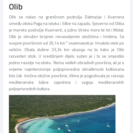
Olib
Olib se nalazi na graničnom području Dalmacije i Kvarnera
između otoka Paga na istoku i Silbe na zapadu. Sjeverno od Oliba
je morsko područje Kvarnerić, a južno Virsko more te Ist i Molat.
Olib je okružen brojnim nenaseljenim otočićima i hridima. Sa
svojom površinom od 26,14 km ² osamnaesti je hrvatski otok po
veličini. Obala dužine 33,34 km ukazuju na to kako je Olib
razveden otok. U središnjem dijelu sužen je i tu se smjestilo
jedino naselje na otoku. Nema velikih obradivih površina, ali je u
vrijeme najintenzivnije poljoprivredne obrađenosti kultivirana
bila čak trećina otočne površine. Klima je pogodovala je razvoju
mediteranske biljne zajednice i uzgoju mediteranskih
poljoprivrednih kultura.