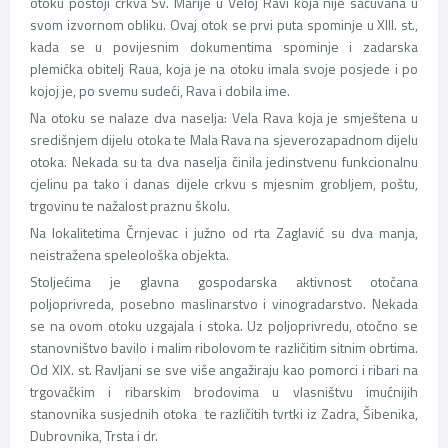
otoku postoji crkva Sv. Marije u Veloj Ravi koja nije sačuvana u
svom izvornom obliku. Ovaj otok se prvi puta spominje u XIII. st.,
kada se u povijesnim dokumentima spominje i zadarska
plemićka obitelj Raua, koja je na otoku imala svoje posjede i po
kojoj je, po svemu sudeći, Rava i dobila ime.
Na otoku se nalaze dva naselja: Vela Rava koja je smještena u
središnjem dijelu otoka te Mala Rava na sjeverozapadnom dijelu
otoka. Nekada su ta dva naselja činila jedinstvenu funkcionalnu
cjelinu pa tako i danas dijele crkvu s mjesnim grobljem, poštu,
trgovinu te nažalost praznu školu.
Na lokalitetima Črnjevac i južno od rta Zaglavić su dva manja,
neistražena speleološka objekta.
Stoljećima je glavna gospodarska aktivnost otočana
poljoprivreda, posebno maslinarstvo i vinogradarstvo. Nekada
se na ovom otoku uzgajala i stoka. Uz poljoprivredu, otočno se
stanovništvo bavilo i malim ribolovom te različitim sitnim obrtima.
Od XIX. st. Ravljani se sve više angažiraju kao pomorci i ribari na
trgovačkim i ribarskim brodovima u vlasništvu imućnijih
stanovnika susjednih otoka te različitih tvrtki iz Zadra, Šibenika,
Dubrovnika, Trsta i dr.