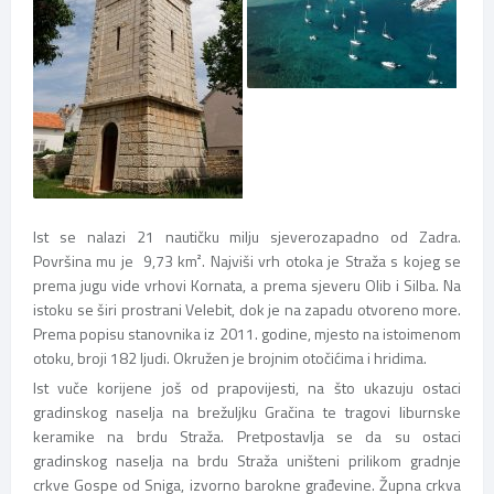
Ist se nalazi 21 nautičku milju sjeverozapadno od Zadra.
Površina mu je 9,73 km². Najviši vrh otoka je Straža s kojeg se
prema jugu vide vrhovi Kornata, a prema sjeveru Olib i Silba. Na
istoku se širi prostrani Velebit, dok je na zapadu otvoreno more.
Prema popisu stanovnika iz 2011. godine, mjesto na istoimenom
otoku, broji 182 ljudi. Okružen je brojnim otočićima i hridima.
Ist vuče korijene još od prapovijesti, na što ukazuju ostaci
gradinskog naselja na brežuljku Gračina te tragovi liburnske
keramike na brdu Straža. Pretpostavlja se da su ostaci
gradinskog naselja na brdu Straža uništeni prilikom gradnje
crkve Gospe od Sniga, izvorno barokne građevine. Župna crkva