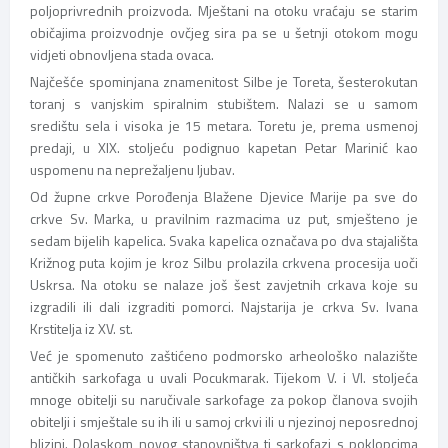
poljoprivrednih proizvoda. Mještani na otoku vraćaju se starim
običajima proizvodnje ovčjeg sira pa se u šetnji otokom mogu
vidjeti obnovljena stada ovaca.
Najčešće spominjana znamenitost Silbe je Toreta, šesterokutan
toranj s vanjskim spiralnim stubištem. Nalazi se u samom
središtu sela i visoka je 15 metara. Toretu je, prema usmenoj
predaji, u XIX. stoljeću podignuo kapetan Petar Marinić kao
uspomenu na neprežaljenu ljubav.
Od župne crkve Porođenja Blažene Djevice Marije pa sve do
crkve Sv. Marka, u pravilnim razmacima uz put, smješteno je
sedam bijelih kapelica. Svaka kapelica označava po dva stajališta
Križnog puta kojim je kroz Silbu prolazila crkvena procesija uoči
Uskrsa. Na otoku se nalaze još šest zavjetnih crkava koje su
izgradili ili dali izgraditi pomorci. Najstarija je crkva Sv. Ivana
Krstitelja iz XV. st.
Već je spomenuto zaštićeno podmorsko arheološko nalazište
antičkih sarkofaga u uvali Pocukmarak. Tijekom V. i VI. stoljeća
mnoge obitelji su naručivale sarkofage za pokop članova svojih
obitelji i smještale su ih ili u samoj crkvi ili u njezinoj neposrednoj
blizini. Dolaskom novog stanovništva ti sarkofazi s poklopcima