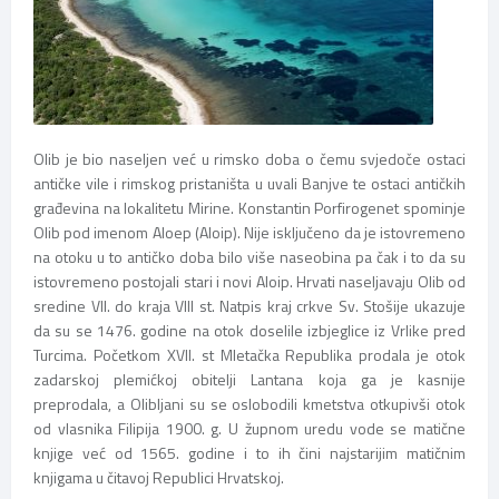
Olib je bio naseljen već u rimsko doba o čemu svjedoče ostaci
antičke vile i rimskog pristaništa u uvali Banjve te ostaci antičkih
građevina na lokalitetu Mirine. Konstantin Porfirogenet spominje
Olib pod imenom Aloep (Aloip). Nije isključeno da je istovremeno
na otoku u to antičko doba bilo više naseobina pa čak i to da su
istovremeno postojali stari i novi Aloip. Hrvati naseljavaju Olib od
sredine VII. do kraja VIII st. Natpis kraj crkve Sv. Stošije ukazuje
da su se 1476. godine na otok doselile izbjeglice iz Vrlike pred
Turcima. Početkom XVII. st Mletačka Republika prodala je otok
zadarskoj plemićkoj obitelji Lantana koja ga je kasnije
preprodala, a Olibljani su se oslobodili kmetstva otkupivši otok
od vlasnika Filipija 1900. g. U župnom uredu vode se matične
knjige već od 1565. godine i to ih čini najstarijim matičnim
knjigama u čitavoj Republici Hrvatskoj.