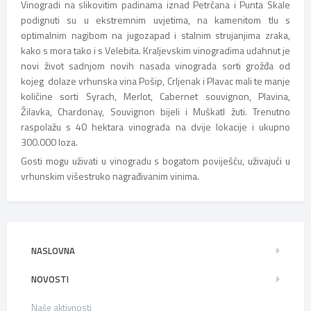
Vinogradi na slikovitim padinama iznad Petrčana i Punta Skale
podignuti su u ekstremnim uvjetima, na kamenitom tlu s
optimalnim nagibom na jugozapad i stalnim strujanjima zraka,
kako s mora tako i s Velebita. Kraljevskim vinogradima udahnut je
novi život sadnjom novih nasada vinograda sorti grožđa od
kojeg dolaze vrhunska vina Pošip, Crljenak i Plavac mali te manje
količine sorti Syrach, Merlot, Cabernet souvignon, Plavina,
Žilavka, Chardonay, Souvignon bijeli i Muškatl žuti. Trenutno
raspolažu s 40 hektara vinograda na dvije lokacije i ukupno
300.000 loza.
Gosti mogu uživati u vinogradu s bogatom poviješću, uživajući u
vrhunskim višestruko nagrađivanim vinima.
NASLOVNA
NOVOSTI
Naše aktivnosti