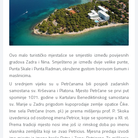
Ovo malo turističko mjestašce se smjestilo između povijesnih
gradova Zadra i Nina. Smješteno je između dvije velike punte,
Punta Skale i Punta Radman, okružene gustom borovom šumum i
maslinicima.
U srednjem vijeku su u Petrčanama bili posjedi zadarskih
samostana sv. Krševana i Platona. Mjesto Petrčane se prvi put
spominje 1071. godine u Kartularu Benediktinskog samostana
sv. Marije u Zadru prigodom kupoprodaje zemlje opatice Čike.
Ime sela Petrčane (nom. pl.) je prema mišljenju prof. P. Skoka
izvedenica od osobnog imena Petrice, koje se spominje u XII. st.
Prema tradiciji mjesto nosi ime još iz rimskog doba po imenu
vlasnika zemljišta koji se zvao Petricius. Mjesna predaja izvodi
ime mjesta iz imena braće Petra i Zane: Petrizane. To mišljenje