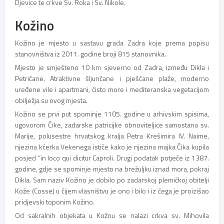
Djevice te crkve Sv. Roka i Sv. Nikole.
Kožino
Kožino je mjesto u sastavu grada Zadra koje prema popisu
stanovništva iz 2011. godine broji 815 stanovnika.
Mjesto je smješteno 10 km sjeverno od Zadra, između Dikla i
Petričane. Atraktivne šljunčane i pješčane plaže, moderno
uređene vile i apartmani, čisto more i mediteranska vegetacijom
obilježja su ovog mjesta.
Kožino se prvi put spominje 1105. godine u arhivskim spisima,
ugovorom Čike, zadarske patricijke obnoviteljice samostana sv.
Marije, polusestre hrvatskog kralja Petra Krešimira IV. Naime,
njezina kćerka Vekenega ističe kako je njezina majka Čika kupila
posjed “in loco qui dicitur Caproli. Drugi podatak potječe iz 1387.
godine, gdje se spominje mjesto na brežuljku iznad mora, pokraj
Dikla. Sam naziv Kožino je dobilo po zadarskoj plemićkoj obitelji
Kože (Cosse) u čijem vlasništvu je ono i bilo i iz čega je proizišao
pridjevski toponim Kožino.
Od sakralnih objekata u Kožnu se nalazi crkva sv. Mihovila