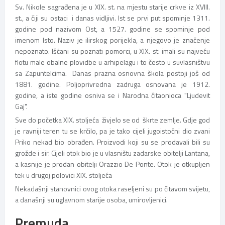
Sv. Nikole sagrađena je u XIX. st. na mjestu starije crkve iz XVIII.
st., a čiji su ostaci i danas vidljivi. Ist se prvi put spominje 1311.
godine pod nazivom Ost, a 1527. godine se spominje pod
imenom Isto. Naziv je ilirskog porijekla, a njegovo je značenje
nepoznato. Išćani su poznati pomorci, u XIX. st. imali su najveću
flotu male obalne plovidbe u arhipelagu i to često u suvlasništvu
sa Zapuntelcima. Danas prazna osnovna škola postoji još od
1881. godine. Poljoprivredna zadruga osnovana je 1912.
godine, a iste godine osniva se i Narodna čitaonioca "Ljudevit
Gaj".
Sve do početka XIX. stoljeća živjelo se od škrte zemlje. Gdje god
je ravniji teren tu se krčilo, pa je tako cijeli jugoistočni dio zvani
Priko nekad bio obrađen. Proizvodi koji su se prodavali bili su
grožde i sir. Cijeli otok bio je u vlasništu zadarske obitelji Lantana,
a kasnije je prodan obitelji Orazzio De Ponte. Otok je otkupljen
tek u drugoj polovici XIX. stoljeća
Nekadašnji stanovnici ovog otoka raseljeni su po čitavom svijetu,
a današnji su uglavnom starije osoba, umirovljenici.
Premuda