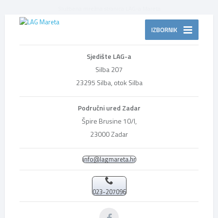
Službena mrežna stranica LAG-a Mareta
IZBORNIK
Sjedište LAG-a
Silba 207
23295 Silba, otok Silba
Područni ured Zadar
Špire Brusine 10/I,
23000 Zadar
info@lagmareta.hr
023-207096