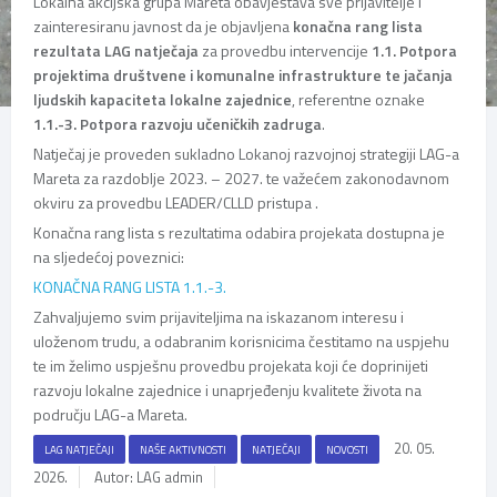
Lokalna akcijska grupa Mareta obavještava sve prijavitelje i
zainteresiranu javnost da je objavljena
konačna rang lista
rezultata LAG natječaja
za provedbu intervencije
1.1. Potpora
projektima društvene i komunalne infrastrukture te jačanja
ljudskih kapaciteta lokalne zajednice
, referentne oznake
1.1.-3. Potpora razvoju učeničkih zadruga
.
Natječaj je proveden sukladno Lokanoj razvojnoj strategiji LAG-a
Mareta za razdoblje 2023. – 2027. te važećem zakonodavnom
okviru za provedbu LEADER/CLLD pristupa .
Konačna rang lista s rezultatima odabira projekata dostupna je
na sljedećoj poveznici:
KONAČNA RANG LISTA 1.1.-3.
Zahvaljujemo svim prijaviteljima na iskazanom interesu i
uloženom trudu, a odabranim korisnicima čestitamo na uspjehu
te im želimo uspješnu provedbu projekata koji će doprinijeti
razvoju lokalne zajednice i unaprjeđenju kvalitete života na
području LAG-a Mareta.
20. 05.
LAG NATJEČAJI
NAŠE AKTIVNOSTI
NATJEČAJI
NOVOSTI
2026.
Autor: LAG admin