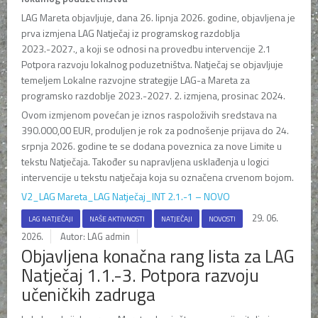
LAG Mareta objavljuje, dana 26. lipnja 2026. godine, objavljena je
prva izmjena LAG Natječaj iz programskog razdoblja
2023.-2027., a koji se odnosi na provedbu intervencije 2.1
Potpora razvoju lokalnog poduzetništva. Natječaj se objavljuje
temeljem Lokalne razvojne strategije LAG-a Mareta za
programsko razdoblje 2023.-2027. 2. izmjena, prosinac 2024.
Ovom izmjenom povećan je iznos raspoloživih sredstava na
390.000,00 EUR, produljen je rok za podnošenje prijava do 24.
srpnja 2026. godine te se dodana poveznica za nove Limite u
tekstu Natječaja. Također su napravljena usklađenja u logici
intervencije u tekstu natječaja koja su označena crvenom bojom.
V2_LAG Mareta_LAG Natječaj_INT 2.1.-1 – NOVO
29. 06.
LAG NATJEČAJI
NAŠE AKTIVNOSTI
NATJEČAJI
NOVOSTI
2026.
Autor: LAG admin
Objavljena konačna rang lista za LAG
Natječaj 1.1.-3. Potpora razvoju
učeničkih zadruga