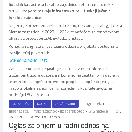
ljudskih kapaciteta lokalne zajednice
, referentne oznake
1.1.-2. Potpora razvoju infrastrukture u funkciji jačanja
lokalne zajednice
.
Natječaj je proveden sukladno Lokanoj razvojnoj strategiji LAG-a
Mareta za razdoblje 2023. – 2027. te važećem zakonodavnom
okviru za provedbu LEADER/CLLD pristupa .
Konačna rang lista s rezultatima odabira projekata dostupna je
na sljedećoj poveznici:
KONAČNA RANG LISTA
Zahvaljujemo svim prijaviteljima na iskazanom interesu i
uloženom trudu, a odabranim korisnicima čestitamo na uspjehu
te im želimo uspješnu provedbu projekata koji će doprinijeti
razvoju lokalne zajednice i unaprjeđenju kvalitete života na
području LAG-a Mareta.
#lagmareta
•
LAG NATJEČAJI
NOVOSTI
ZAPOŠLJAVANJE
#lagnatjecaji
•
#sjorazaotok
•
#zadarskiotoci
•
LAG natječaj
01.
04. 2026.
Autor: LAG admin
Oglas za prijem u radni odnos na