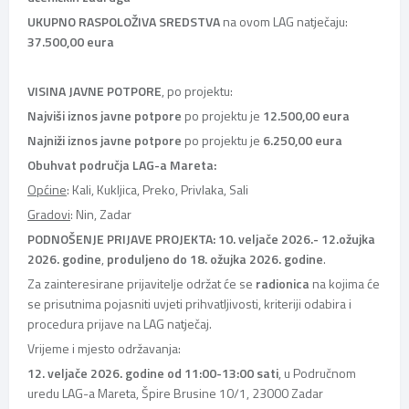
UKUPNO RASPOLOŽIVA SREDSTVA
na ovom LAG natječaju:
37.500,00 eura
VISINA JAVNE POTPORE
, po projektu:
Najviši iznos javne potpore
po projektu je
12.500,00 eura
Najniži iznos javne potpore
po projektu je
6.250,00 eura
Obuhvat područja LAG-a Mareta:
Općine
: Kali, Kukljica, Preko, Privlaka, Sali
Gradovi
: Nin, Zadar
PODNOŠENJE PRIJAVE PROJEKTA: 10. veljače 2026.- 12.ožujka
2026. godine
,
produljeno do 18. ožujka 2026. godine
.
Za zainteresirane prijavitelje održat će se
radionica
na kojima će
se prisutnima pojasniti uvjeti prihvatljivosti, kriteriji odabira i
procedura prijave na LAG natječaj.
Vrijeme i mjesto održavanja:
12. veljače 2026. godine od 11:00-13:00 sati
, u Područnom
uredu LAG-a Mareta, Špire Brusine 10/1, 23000 Zadar