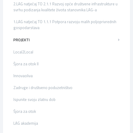
2.LAG natječaj TO 2.1.1 Razvoj opće društvene infrastrukture u
svrhu podizanja kvalitete života stanovnika LAG-a
1.LAG natječaj TO 1.1.1 Potpora razvoju malih poljoprivrednih
gospodarstava
PROJEKTI
Local2Local
Šjora za otok II
Innovaoliva
Zadruge i društveno poduzetništvo
Ispunite svoju zlatnu dob
Šjora za otok
LAG akademija