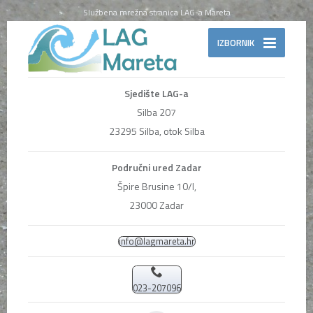
Službena mrežna stranica LAG-a Mareta
IZBORNIK
Sjedište LAG-a
Silba 207
23295 Silba, otok Silba
Područni ured Zadar
Špire Brusine 10/I,
23000 Zadar
info@lagmareta.hr
023-207096