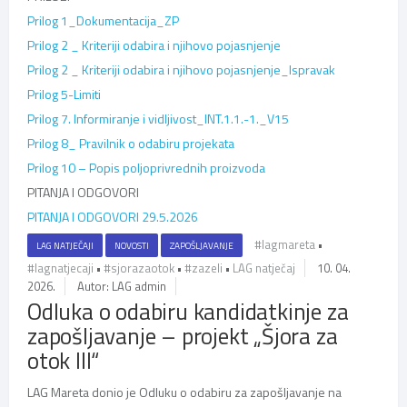
Prilog 1_Dokumentacija_ZP
Prilog 2 _ Kriteriji odabira i njihovo pojasnjenje
Prilog 2 _ Kriteriji odabira i njihovo pojasnjenje_Ispravak
Prilog 5-Limiti
Prilog 7. Informiranje i vidljivost_INT.1.1.-1._V15
Prilog 8_ Pravilnik o odabiru projekata
Prilog 10 – Popis poljoprivrednih proizvoda
PITANJA I ODGOVORI
PITANJA I ODGOVORI 29.5.2026
#lagmareta
•
LAG NATJEČAJI
NOVOSTI
ZAPOŠLJAVANJE
#lagnatjecaji
•
#sjorazaotok
•
#zazeli
•
LAG natječaj
10. 04.
2026.
Autor: LAG admin
Odluka o odabiru kandidatkinje za
zapošljavanje – projekt „Šjora za
otok III“
LAG Mareta
donio je Odluku o odabiru za zapošljavanje na