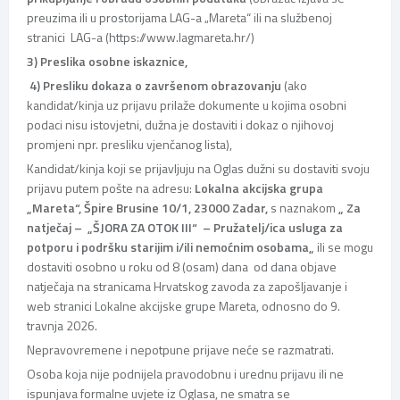
preuzima ili u prostorijama LAG-a „Mareta“ ili na službenoj
stranici LAG-a (https://www.lagmareta.hr/)
3) Preslika osobne iskaznice,
4) Presliku dokaza o završenom obrazovanju
(ako
kandidat/kinja uz prijavu prilaže dokumente u kojima osobni
podaci nisu istovjetni, dužna je dostaviti i dokaz o njihovoj
promjeni npr. presliku vjenčanog lista),
Kandidat/kinja koji se prijavljuju na Oglas dužni su dostaviti svoju
prijavu putem pošte na adresu:
Lokalna akcijska grupa
„Mareta“, Špire Brusine 10/1, 23000 Zadar,
s naznakom
„ Za
natječaj –
„ŠJORA ZA OTOK III“ – Pružatelj/ica usluga za
potporu i podršku starijim i/ili nemoćnim osobama
„
ili se mogu
dostaviti osobno u roku od 8 (osam) dana od dana objave
natječaja na stranicama Hrvatskog zavoda za zapošljavanje i
web stranici Lokalne akcijske grupe Mareta, odnosno do 9.
travnja 2026.
Nepravovremene i nepotpune prijave neće se razmatrati.
Osoba koja nije podnijela pravodobnu i urednu prijavu ili ne
ispunjava formalne uvjete iz Oglasa, ne smatra se