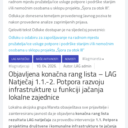
radnom mjestu pružatelja/ice usluge potpore i podrške starijim
i/ili nemoćnim osobama u sklopu projekta „Šjora za otok III“.
Odluka je donesena temeljem provedenog Javnog poziva te
nakon provedene analize zaprimljenih prijava.
Cjeloviti tekst Odluke dostupan je na sljedećoj poveznici:
Odluku o odabiru za zapošljavanje na radnom mjestu
pružatelja/ice usluge potpore i podrške starijim i/ili nemoćnim
osobama u sklopu projekta „Šjora za otok III“
#lagmareta
•
LAG NATJEČAJI
NAŠE AKTIVNOSTI
NOVOSTI
#lagnatjecaji
10. 04. 2026.
Autor: LAG admin
Objavljena konačna rang lista – LAG
Natječaj 1.1.-2. Potpora razvoju
infrastrukture u funkciji jačanja
lokalne zajednice
Lokalna akcijska grupa Mareta obavještava sve prijavitelje i
zainteresiranu javnost da je objavljena
konačna rang lista
rezultata LAG natječaja
za provedbu intervencije
1.1. Potpora
projektima društvene i komunalne infrastrukture te jačanja