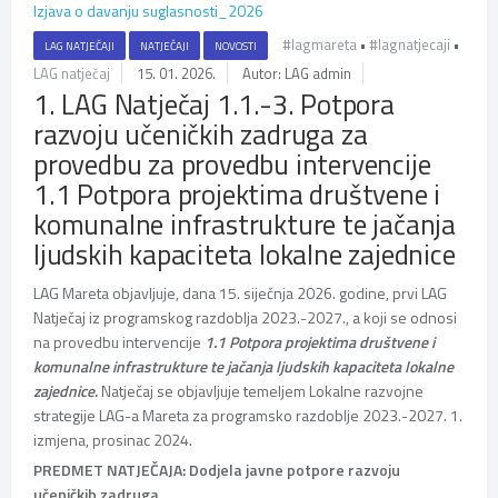
Izjava o davanju suglasnosti_2026
#lagmareta
•
#lagnatjecaji
•
LAG NATJEČAJI
NATJEČAJI
NOVOSTI
LAG natječaj
15. 01. 2026.
Autor: LAG admin
1. LAG Natječaj 1.1.-3. Potpora
razvoju učeničkih zadruga za
provedbu za provedbu intervencije
1.1 Potpora projektima društvene i
komunalne infrastrukture te jačanja
ljudskih kapaciteta lokalne zajednice
LAG Mareta objavljuje, dana 15. siječnja 2026. godine, prvi LAG
Natječaj iz programskog razdoblja 2023.-2027., a koji se odnosi
na provedbu intervencije
1.1 Potpora projektima društvene i
komunalne infrastrukture te jačanja ljudskih kapaciteta lokalne
zajednice
.
Natječaj se objavljuje temeljem Lokalne razvojne
strategije LAG-a Mareta za programsko razdoblje 2023.-2027. 1.
izmjena, prosinac 2024.
PREDMET NATJEČAJA: Dodjela javne potpore razvoju
učeničkih zadruga