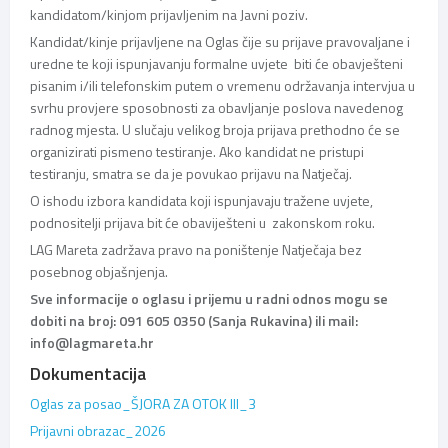
kandidatom/kinjom prijavljenim na Javni poziv.
Kandidat/kinje prijavljene na Oglas čije su prijave pravovaljane i
uredne te koji ispunjavanju formalne uvjete biti će obavješteni
pisanim i/ili telefonskim putem o vremenu održavanja intervjua u
svrhu provjere sposobnosti za obavljanje poslova navedenog
radnog mjesta. U slučaju velikog broja prijava prethodno će se
organizirati pismeno testiranje. Ako kandidat ne pristupi
testiranju, smatra se da je povukao prijavu na Natječaj.
O ishodu izbora kandidata koji ispunjavaju tražene uvjete,
podnositelji prijava bit će obaviješteni u zakonskom roku.
LAG Mareta zadržava pravo na poništenje Natječaja bez
posebnog objašnjenja.
Sve informacije o oglasu i prijemu u radni odnos mogu se
dobiti na broj: 091 605 0350 (Sanja Rukavina) ili mail:
info@lagmareta.hr
Dokumentacija
Oglas za posao_ŠJORA ZA OTOK III_3
Prijavni obrazac_2026