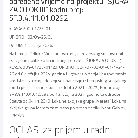
određeno vrijeme na projektu “ŠJORA
ZA OTOK III” kodni broj:
SF.3.4.11.01.0292
KLASA: 200-01/26-01
UR.BROJ: 03/04-26/05
DATUM: 1. travnja 2026.
Na temelju Odluke Ministarstva rada, mirovinskog sustava obitelji
i socijalne politike o financiranju projekta „ŠJORA ZA OTOK III“,
KLASA: 984-01/23-01/29, UR.BROJ: 524-07-02-01-01/1-24-
26 od 07. ožujka 2024. godine i Ugovora o dodjeli bespovratnih
sredstava za projekte koji se financiraju iz Europskog socijalnog
fonda plus u financijskom razdoblju 2021.-2027., Kodni broj:
SF.3.4.11.01.01.0292 od 13. ožujka 2024. godine te odredbi
Statuta od 04.11.2019, Lokalne akcijske grupe „Mareta“, Lokalna
akcijska grupa Mareta zastupana po predsjedniku Ivanu Gobinu,
objavljuje:
OGLAS za prijem u radni