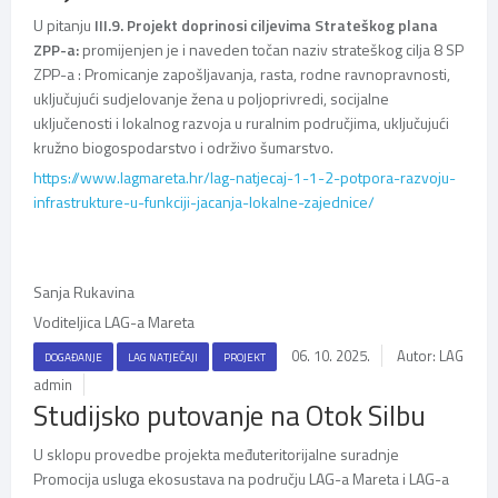
U pitanju
III.9.
Projekt doprinosi ciljevima Strateškog plana
ZPP-a:
promijenjen je i naveden točan naziv strateškog cilja 8 SP
ZPP-a : Promicanje zapošljavanja, rasta, rodne ravnopravnosti,
uključujući sudjelovanje žena u poljoprivredi, socijalne
uključenosti i lokalnog razvoja u ruralnim područjima, uključujući
kružno biogospodarstvo i održivo šumarstvo.
https://www.lagmareta.hr/lag-natjecaj-1-1-2-potpora-razvoju-
infrastrukture-u-funkciji-jacanja-lokalne-zajednice/
Sanja Rukavina
Voditeljica LAG-a Mareta
06. 10. 2025.
Autor: LAG
DOGAĐANJE
LAG NATJEČAJI
PROJEKT
admin
Studijsko putovanje na Otok Silbu
U sklopu provedbe projekta međuteritorijalne suradnje
Promocija usluga ekosustava na području LAG-a Mareta i LAG-a