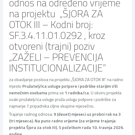
odnos na određeno vrijeme
na projektu „ŠJORA ZA
OTOK III – Kodni broj:
SF.3.4.11.01.0292 , kroz
otvoreni (trajni) poziv
„ZAŽELI – PREVENCIJA
INSTITUCIONALIZACIJE“
za obavljanje poslova na projektu „ŠJORA ZA OTOK III“ na radno
mjesto
Pružatelj/ica usluge potpore i podrške starijim i/ili
nemoćnim osobama
prima se
1 radnika/ca
. U okviru projekta
svaki pružatelj/ica usluge pruža uslugu potpore i podrške za
najmanje 7 pripadnika ciljne skupine mjesečno.
Trajanje radnog odnosa:
9 (devet) mjeseci uz probni rok na 3
(tri mjeseca). Na puno radno vrijeme (za vrijeme trajanja
projekta Šjora za otok III). S početkom rada 10. travnja 2026.
godine.