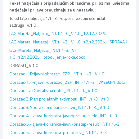
Tekst natječaja s pripadajućim obrascima, prilozima, uvjetima
natječaja i prijave preuzimaju se u nastavku:
Tekst LAG natječaja 1.1.-3. Potpora razvoju učeničkih
zadruga_v.1.0
LAG Mareta_Natjecaj_INT.1.1-3._V 1.0_12.12.2025.
LAG Mareta_Natjecaj_INT.1.1-3._V 1.0_12.12.2025._ISPRAVAK
LAG-Mareta_Natjecaj_INT.1.1-3._V-
1.0_12.12.2025._produljenje-roka.docx
OBRASCI_V 1.0
Obrazac 1. Prijavni obrazac_ZZP_INT. 1.1.-3._V 1.0
Obrazac-1.-Prijavni-obrazac_ZZP_INT.-1.1.-3._VAZECI-1.docx
Obrazac 1.a Operativna dobit_INT.1.1.-3._V 1.0
Obrazac 2. Plan projektnih aktivnosti_INT.1.1.-3_V1.0
Obrazac 3. Sporazum o partnerstvu_INT 1.1.-3._V 1.0
Obrazac-4.-Izjava-korisnika-javnopravno-tijelo_INT.11.-3
Obrazac-5.-Izjava-korisnika-javni-pristup-rezult_INT.1.1.-3
Obrazac-6.-Izjava-korisnika-pretporez_INT.1.1.-3-3