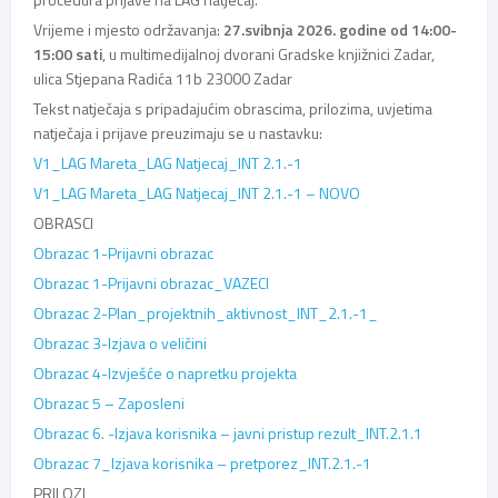
Vrijeme i mjesto održavanja:
27.svibnja 2026. godine od 14:00-
15:00 sati
, u multimedijalnoj dvorani Gradske knjižnici Zadar,
ulica Stjepana Radića 11b 23000 Zadar
Tekst natječaja s pripadajućim obrascima, prilozima, uvjetima
natječaja i prijave preuzimaju se u nastavku:
V1_LAG Mareta_LAG Natjecaj_INT 2.1.-1
V1_LAG Mareta_LAG Natjecaj_INT 2.1.-1 – NOVO
OBRASCI
Obrazac 1-Prijavni obrazac
Obrazac 1-Prijavni obrazac_VAZECI
Obrazac 2-Plan_projektnih_aktivnost_INT_2.1.-1_
Obrazac 3-Izjava o veličini
Obrazac 4-Izvješće o napretku projekta
Obrazac 5 – Zaposleni
Obrazac 6. -Izjava korisnika – javni pristup rezult_INT.2.1.1
Obrazac 7_Izjava korisnika – pretporez_INT.2.1.-1
PRILOZI