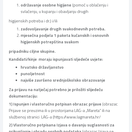
održavanje osobne higijene
(pomoć u oblačenju i
svlačenju, u kupanju i obavljanju drugih
higijenskih potreba i dr.) i/ili
zadovoljavanje drugih svakodnevnih potreba.
mjesečna podjela 1 paketa kućanskih i osnovnih
higijenskih potrepština svakom
pripadniku ciljne skupine.
Kandidati/kinje moraju ispunjavati sljedeće uvjete:
hrvatsko državljanstvo
punoljetnost
najviše završeno srednjoškolsko obrazovanje
Za prijavu na natječaj potrebno je priložiti slijedeću
dokumentaciju:
1) Ispunjen i vlastoručno potpisan obrazac prijave
(obrazac
Prijave se preuzima ili u prostorijama LAG-a „Mareta“ ili na
službenoj stranici LAG-a (https://www.lagmareta.hr/
2) Vlastoručno potpisana Izjava o davanju suglasnosti za
prikupljanje i obradu osobnih podataka
(obrazac Izjava se