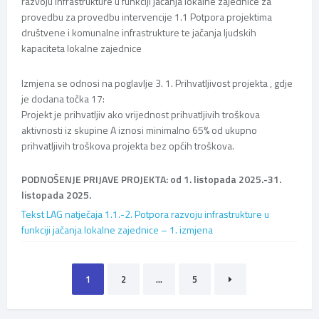
razvoju infrastrukture u funkciji jačanja lokalne zajednice za
provedbu za provedbu intervencije 1.1 Potpora projektima
društvene i komunalne infrastrukture te jačanja ljudskih
kapaciteta lokalne zajednice
Izmjena se odnosi na poglavlje 3. 1. Prihvatljivost projekta , gdje
je dodana točka 17:
Projekt je prihvatljiv ako vrijednost prihvatljivih troškova
aktivnosti iz skupine A iznosi minimalno 65% od ukupno
prihvatljivih troškova projekta bez općih troškova.
PODNOŠENJE PRIJAVE PROJEKTA: od 1. listopada 2025.-31.
listopada 2025.
Tekst LAG natječaja 1.1.-2. Potpora razvoju infrastrukture u
funkciji jačanja lokalne zajednice – 1. izmjena
Brojevi
1
2
…
5
stranica
objava