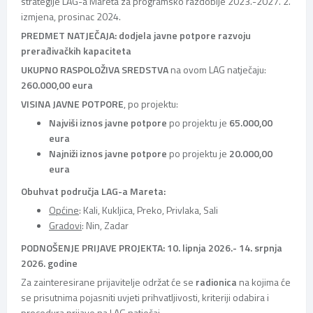
strategije LAG-a Mareta za programsko razdoblje 2023.-2027. 2.
izmjena, prosinac 2024.
PREDMET NATJEČAJA:
dodjela javne potpore razvoju
prerađivačkih kapaciteta
UKUPNO RASPOLOŽIVA SREDSTVA
na ovom LAG natječaju:
260.000,00 eura
VISINA JAVNE POTPORE
, po projektu:
Najviši iznos javne potpore
po projektu je
65.000,00
eura
Najniži iznos javne potpore
po projektu je
20.000,00
eura
Obuhvat područja LAG-a Mareta:
Općine
: Kali, Kukljica, Preko, Privlaka, Sali
Gradovi
: Nin, Zadar
PODNOŠENJE PRIJAVE PROJEKTA: 10. lipnja 2026.- 14. srpnja
2026. godine
Za zainteresirane prijavitelje održat će se
radionica
na kojima će
se prisutnima pojasniti uvjeti prihvatljivosti, kriteriji odabira i
procedura prijave na LAG natječaj.