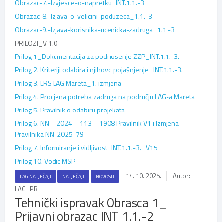
Obrazac-7.-Izvjesce-o-napretku_INT.1.1.-3
Obrazac-8.-Izjava-o-velicini-poduzeca_1.1.-3
Obrazac-9.-Izjava-korisnika-ucenicka-zadruga_1.1.-3
PRILOZI_V 1.0
Prilog 1_Dokumentacija za podnosenje ZZP_INT.1.1.-3.
Prilog 2. Kriteriji odabira i njihovo pojašnjenje_INT.1.1.-3.
Prilog 3. LRS LAG Mareta_1. izmjena
Prilog 4. Procjena potreba zadruga na području LAG-a Mareta
Prilog 5. Pravilnik o odabiru projekata
Prilog 6. NN – 2024 – 113 – 1908 Pravilnik V1
i Izmjena
Pravilnika NN-2025-79
Prilog 7. Informiranje i vidljivost_INT.1.1.-3._V15
Prilog 10. Vodic MSP
14. 10. 2025.
Autor:
LAG NATJEČAJI
NATJEČAJI
NOVOSTI
LAG_PR
Tehnički ispravak Obrasca 1_
Prijavni obrazac INT 1.1.-2