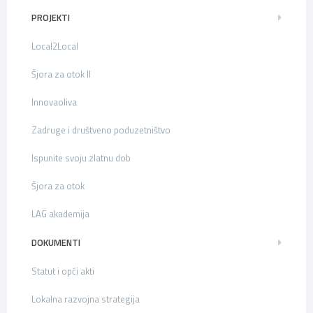
PROJEKTI
Local2Local
Šjora za otok II
Innovaoliva
Zadruge i društveno poduzetništvo
Ispunite svoju zlatnu dob
Šjora za otok
LAG akademija
DOKUMENTI
Statut i opći akti
Lokalna razvojna strategija