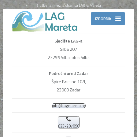
Službena mrežna stranica LAG-a Mareta
IZBORNIK
Sjedište LAG-a
Silba 207
23295 Silba, otok Silba
Područni ured Zadar
Špire Brusine 10/I,
23000 Zadar
info@lagmareta.hr
023-207096