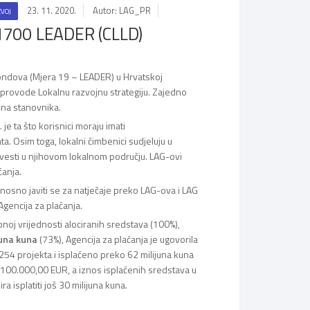
23. 11. 2020.
Autor: LAG_PR
ZVOJ
 1700 LEADER (CLLD)
fondova (Mjera 19 – LEADER) u Hrvatskoj
 provode Lokalnu razvojnu strategiju. Zajedno
una stanovnika.
 ta što korisnici moraju imati
a. Osim toga, lokalni čimbenici sudjeluju u
provesti u njihovom lokalnom području. LAG-ovi
ćanja.
dnosno javiti se za natječaje preko LAG-ova i LAG
Agencija za plaćanja.
upnoj vrijednosti alociranih sredstava (100%),
juna kuna
(73%), Agencija za plaćanja je ugovorila
254 projekta i isplaćeno preko 62 milijuna kuna
i 100.000,00 EUR, a iznos isplaćenih sredstava u
 isplatiti još 30 milijuna kuna.