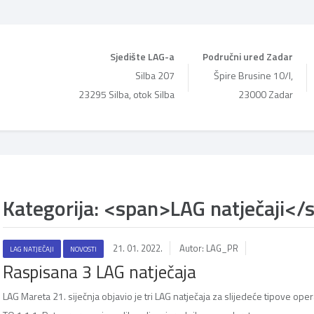
Sjedište LAG-a
Područni ured Zadar
Silba 207
Špire Brusine 10/I,
23295 Silba, otok Silba
23000 Zadar
Kategorija: <span>LAG natječaji</
21. 01. 2022.
Autor: LAG_PR
LAG NATJEČAJI
NOVOSTI
Raspisana 3 LAG natječaja
LAG Mareta 21. siječnja objavio je tri LAG natječaja za slijedeće tipove opera