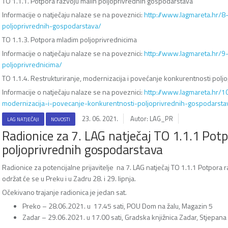
TO 1.1.1. Potpora razvoju malih poljoprivrednih gospodarstava
Informacije o natječaju nalaze se na poveznici:
http://www.lagmareta.hr/8-
poljoprivrednih-gospodarstava/
TO 1.1.3. Potpora mladim poljoprivrednicima
Informacije o natječaju nalaze se na poveznici:
http://www.lagmareta.hr/9
poljoprivrednicima/
TO 1.1.4. Restrukturiranje, modernizacija i povećanje konkurentnosti pol
Informacije o natječaju nalaze se na poveznici:
http://www.lagmareta.hr/10
modernizacija-i-povecanje-konkurentnosti-poljoprivrednih-gospodarsta
23. 06. 2021.
Autor: LAG_PR
LAG NATJEČAJI
NOVOSTI
Radionice za 7. LAG natječaj TO 1.1.1 Pot
poljoprivrednih gospodarstava
Radionice za potencijalne prijavitelje na 7. LAG natječaj TO 1.1.1 Potpora
održat će se u Preku i u Zadru 28. i 29. lipnja.
Očekivano trajanje radionica je jedan sat.
Preko – 28.06.2021. u 17.45 sati, POU Dom na žalu, Magazin 5
Zadar – 29.06.2021. u 17.00 sati, Gradska knjižnica Zadar, Stjepan