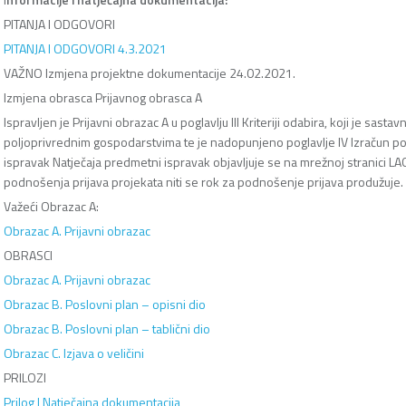
PITANJA I ODGOVORI
PITANJA I ODGOVORI 4.3.2021
VAŽNO Izmjena projektne dokumentacije 24.02.2021.
Izmjena obrasca Prijavnog obrasca A
Ispravljen je Prijavni obrazac A u poglavlju III Kriteriji odabira, koji je sast
poljoprivrednim gospodarstvima te je nadopunjeno poglavlje IV Izračun potp
ispravak Natječaja predmetni ispravak objavljuje se na mrežnoj stranici L
podnošenja prijava projekata niti se rok za podnošenje prijava produžuje.
Važeći Obrazac A:
Obrazac A. Prijavni obrazac
OBRASCI
Obrazac A. Prijavni obrazac
Obrazac B. Poslovni plan – opisni dio
Obrazac B. Poslovni plan – tablični dio
Obrazac C. Izjava o veličini
PRILOZI
Prilog I Natječajna dokumentacija