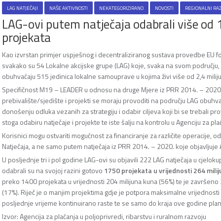
LAG NATJEČAJI
NAŠE AKTIVNOSTI
NEKATEGORIZIRANO
NOVOSTI
REGIONALNI RA
LAG-ovi putem natječaja odabrali više od
projekata
Kao izvrstan primjer uspješnog i decentraliziranog sustava provedbe EU 
svakako su 54 Lokalne akcijske grupe (LAG) koje, svaka na svom području,
obuhvaćaju 515 jedinica lokalne samouprave u kojima živi više od 2,4 milij
Specifičnost M19 – LEADER u odnosu na druge Mjere iz PRR 2014. – 2020. je
prebivalište/sjedište i projekti se moraju provoditi na području LAG obuhvat
donošenju odluka vezanih za strategiju i odabir ciljeva koji bi se trebali 
stoga odabiru natječaje i projekte te iste šalju na kontrolu u Agenciju za pla
Korisnici mogu ostvariti mogućnost za financiranje za različite operacije, o
Natječaja, a ne samo putem natječaja iz PRR 2014. – 2020. koje objavljuje 
U posljednje tri i pol godine LAG-ovi su objavili 222 LAG natječaja u cjelok
odabrali su na svojoj razini gotovo
1750 projekata u vrijednosti 264 mili
preko 1400 projekata u vrijednosti 204 milijuna kuna (56%) te je završeno 
(17%). Riječ je o manjim projektima gdje je potpora maksimalne vrijednost
posljednje vrijeme kontinuirano raste te se samo do kraja ove godine planira
Izvor: Agencija za plaćanja u poljoprivredi, ribarstvu i ruralnom razvoju