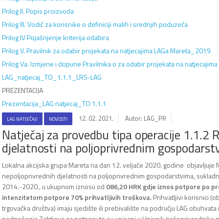
Prilog II. Popis proizvoda
Prilog III. Vodič za korisnike o definiciji malih i srednjih poduzeća
Prilog IV Pojašnjenje kriterija odabira
Prilog V. Pravilnik za odabir projekata na natjecajima LAGa Mareta_2019
Prilog Va. Izmjene i dopune Pravilnika o za odabir projekata na natjecaj
LAG_natjecaj_TO_1.1.1_LRS-LAG
PREZENTACIJA
Prezentacija_LAG natjecaj_TO 1.1.1
12. 02. 2021.
Autor: LAG_PR
LAG NATJEČAJI
NOVOSTI
Natječaj za provedbu tipa operacije 1.1.2 
djelatnosti na poljoprivrednim gospodarst
Lokalna akcijska grupa Mareta na dan 12. veljače 2020. godine objavljuje N
nepoljoprivrednih djelatnosti na poljoprivrednim gospodarstvima, sukladno
2014.-2020., u ukupnom iznosu od
086,20
HRK gdje iznos potpore po pro
intenzitetom potpore 70% prihvatljivih troškova.
Prihvatljivi korisnici (
trgovačka društva) imaju sjedište ili prebivalište na području LAG obuhvata
podnošenja Zahtjeva za potporu te su upisani u Upisnik poljoprivrednika 