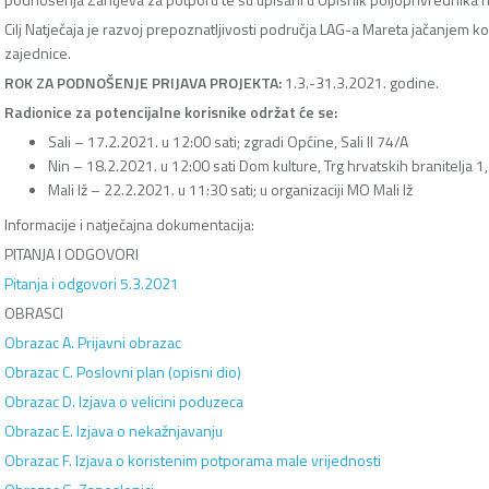
Cilj Natječaja je razvoj prepoznatljivosti područja LAG-a Mareta jačanjem 
zajednice.
ROK ZA PODNOŠENJE PRIJAVA PROJEKTA:
1.3.-31.3.2021. godine.
Radionice za potencijalne korisnike održat će se:
Sali – 17.2.2021. u 12:00 sati; zgradi Općine, Sali II 74/A
Nin – 18.2.2021. u 12:00 sati Dom kulture, Trg hrvatskih branitelja 1,
Mali Iž – 22.2.2021. u 11:30 sati; u organizaciji MO Mali Iž
Informacije i natječajna dokumentacija:
PITANJA I ODGOVORI
Pitanja i odgovori 5.3.2021
OBRASCI
Obrazac A. Prijavni obrazac
Obrazac C. Poslovni plan (opisni dio)
Obrazac D. Izjava o velicini poduzeca
Obrazac E. Izjava o nekažnjavanju
Obrazac F. Izjava o koristenim potporama male vrijednosti