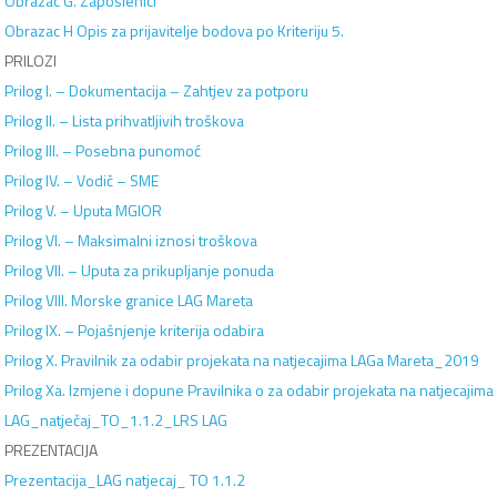
Obrazac G. Zaposlenici
Obrazac H Opis za prijavitelje bodova po Kriteriju 5.
PRILOZI
Prilog I. – Dokumentacija – Zahtjev za potporu
Prilog II. – Lista prihvatljivih troškova
Prilog III. – Posebna punomoć
Prilog IV. – Vodič – SME
Prilog V. – Uputa MGIOR
Prilog VI. – Maksimalni iznosi troškova
Prilog VII. – Uputa za prikupljanje ponuda
Prilog VIII. Morske granice LAG Mareta
Prilog IX. – Pojašnjenje kriterija odabira
Prilog X. Pravilnik za odabir projekata na natjecajima LAGa Mareta_2019
Prilog Xa. Izmjene i dopune Pravilnika o za odabir projekata na natjecaj
LAG_natječaj_TO_1.1.2_LRS LAG
PREZENTACIJA
Prezentacija_LAG natjecaj_ TO 1.1.2