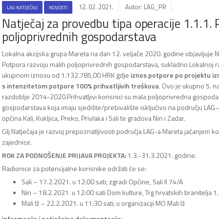
12. 02. 2021.
Autor: LAG_PR
LAG NATJEČAJI
NOVOSTI
Natječaj za provedbu tipa operacije 1.1.1.
poljoprivrednih gospodarstava
Lokalna akcijska grupa Mareta na dan 12. veljače 2020. godine objavljuje N
Potpora razvoju malih poljoprivrednih gospodarstava, sukladno Lokalnoj ra
ukupnom iznosu od 1.132.785,00 HRK gdje
iznos potpore po projektu i
s intenzitetom potpore 100% prihvatljivih troškova
. Ovo je ukupno 5. n
razdoblje 2014-2020.Prihvatljivi korisnici su mala poljoprivredna gospoda
gospodarstava koja imaju sjedište/prebivalište isključivo na području LAG-a
općina Kali, Kukljica, Preko, Privlaka i Sali te gradova Nin i Zadar.
Cilj Natječaja je razvoj prepoznatljivosti područja LAG-a Mareta jačanjem 
zajednice.
ROK ZA PODNOŠENJE PRIJAVA PROJEKTA:
1.3.-31.3.2021. godine.
Radionice za potencijalne korisnike održati će se:
Sali – 17.2.2021. u 12:00 sati; zgradi Općine, Sali II 74/A
Nin – 18.2.2021. u 12:00 sati Dom kulture, Trg hrvatskih branitelja 1,
Mali Iž – 22.2.2021. u 11:30 sati; u organizaciji MO Mali Iž
I
nformacije i natječajna dokumentacija: