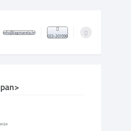
info@lagmareta.hr
023-207096
span>
cija: