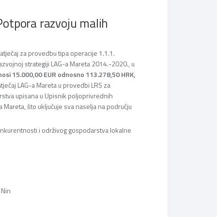
 Potpora razvoju malih
atječaj za provedbu tipa operacije 1.1.1.
zvojnoj strategiji LAG-a Mareta 2014.-2020., u
znosi 15.000,00 EUR odnosno 113.278,50 HRK,
atječaj LAG-a Mareta u provedbi LRS za
rstva upisana u Upisnik poljoprivrednih
 Mareta, što uključuje sva naselja na području
konkurentnosti i održivog gospodarstva lokalne
 Nin