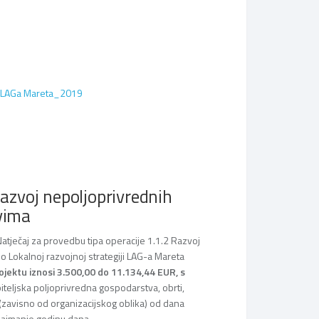
ima LAGa Mareta_2019
Razvoj nepoljoprivrednih
vima
atječaj za provedbu tipa operacije 1.1.2 Razvoj
 Lokalnoj razvojnoj strategiji LAG-a Mareta
jektu iznosi 3.500,00 do 11.134,44 EUR, s
obiteljska poljoprivredna gospodarstva, obrti,
 (zavisno od organizacijskog oblika) od dana
najmanje godinu dana.