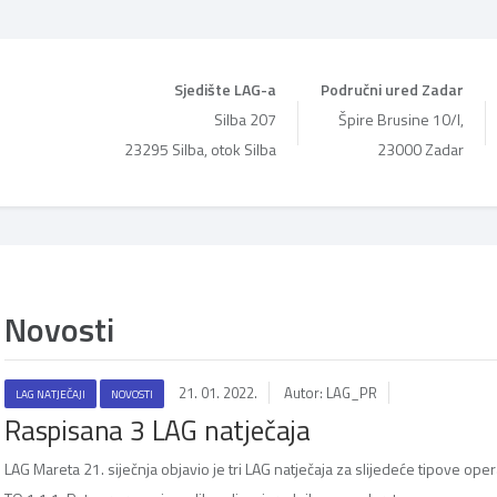
Sjedište LAG-a
Područni ured Zadar
Silba 207
Špire Brusine 10/I,
23295 Silba, otok Silba
23000 Zadar
Novosti
21. 01. 2022.
Autor: LAG_PR
LAG NATJEČAJI
NOVOSTI
Raspisana 3 LAG natječaja
LAG Mareta 21. siječnja objavio je tri LAG natječaja za slijedeće tipove opera