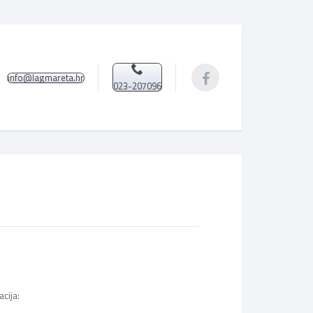
info@lagmareta.hr
023-207096
cija: