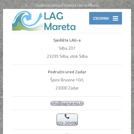
Službena mrežna stranica LAG-a Mareta
IZBORNIK
Sjedište LAG-a
Silba 207
23295 Silba, otok Silba
Područni ured Zadar
Špire Brusine 10/I,
23000 Zadar
info@lagmareta.hr
023-207096