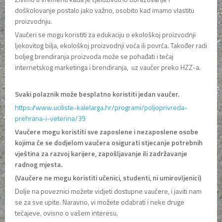
doškolovanje postalo jako važno, osobito kad imamo vlastitu
proizvodnju.
Vaučeri se mogu koristiti za edukaciju o ekološkoj proizvodnji
ljekovitog bilja, ekološkoj proizvodnji voća ili povrća. Također radi
boljeg brendiranja proizvoda može se pohađati i tečaj
internetskog marketinga i brendiranja, uz vaučer preko HZZ-a.
Svaki polaznik može besplatno koristiti jedan vaučer.
https://www.uciliste-kalelarga.hr/programi/poljoprivreda-
prehrana-i-veterina/39
Vaučere mogu koristiti sve zaposlene i nezaposlene osobe
kojima će se dodjelom vaučera osigurati stjecanje potrebnih
vještina za razvoj karijere, zapošljavanje ili zadržavanje
radnog mjesta.
(Vaučere ne mogu koristiti učenici, studenti, ni umirovljenici)
Dolje na poveznici možete vidjeti dostupne vaučere, i javiti nam
se za sve upite. Naravno, vi možete odabrati i neke druge
tečajeve, ovisno o vašem interesu.