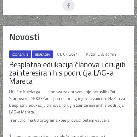
Novosti
01. 07. 2024.
Autor: LAG admin
DOGAĐANJE
EDUKACIJA
Besplatna edukacija članova i drugih
zainteresiranih s područja LAG-a
Mareta
Učilište Kalelarga – Ustanova za obrazovanje odraslih (Put
Stanova 4, 23000 Zadar) na raspolaganju ima vaučere HZZ-a za
besplatnu edukaciju članova i drugih zainteresiranih s područja
LAG-a Mareta.
Trenutno ima 60 programa koje provodi putem vaučera.
Živimo u vremenu kada je cjeloživotno obrazovanje i