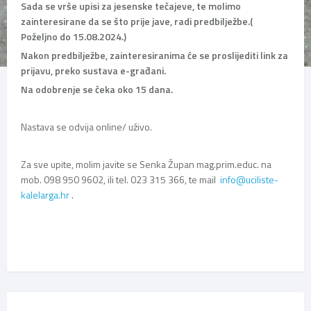
Sada se vrše upisi za jesenske tečajeve, te molimo
zainteresirane da se što prije jave, radi predbilježbe.(
Poželjno do 15.08.2024.)
Nakon predbilježbe, zainteresiranima će se proslijediti link za
prijavu, preko sustava e-građani.
Na odobrenje se čeka oko 15 dana.
Nastava se odvija online/ uživo.
Za sve upite, molim javite se Senka Župan mag.prim.educ. na
mob. 098 950 9602, ili tel. 023 315 366, te mail
info@uciliste-
kalelarga.hr
.