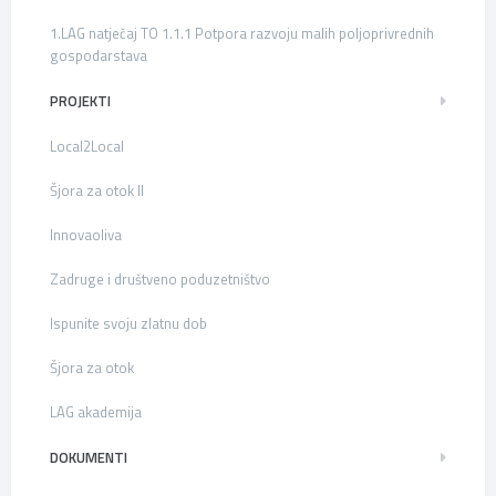
1.LAG natječaj TO 1.1.1 Potpora razvoju malih poljoprivrednih
gospodarstava
PROJEKTI
Local2Local
Šjora za otok II
Innovaoliva
Zadruge i društveno poduzetništvo
Ispunite svoju zlatnu dob
Šjora za otok
LAG akademija
DOKUMENTI