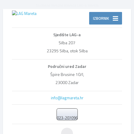
Službena mrežna stranica LAG-a Mareta
IZBORNIK
Sjedište LAG-a
Silba 207
23295 Silba, otok Silba
Područni ured Zadar
Špire Brusine 10/I,
23000 Zadar
info@lagmareta.hr
023-207096