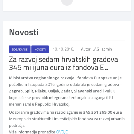
Novosti
10. 10. 2016.
Autor: LAG_admin
DOGAĐANJE
NOVOSTI
Za razvoj sedam hrvatskih gradova
345 milijuna eura iz fondova EU
Ministarstvo regionalnoga razvoja i fondova Europske unije
početkom listopada 2016. godine odabralo je sedam gradova –
Zagreb, Split, Rijeku, Osijek, Zadar, Slavonski Brod i Pul
u u
kojima će se provoditi integrirana teritorijalna ulaganja (ITU
mehanizam) u Republici Hrvatskoj.
Odabranim gradovima na raspolaganju je
345.351.269,00 eura
iz europskih strukturnih i investicijskih fondova za razvoj urbanih
područja.
Više informacija pronađite
OVDJE.