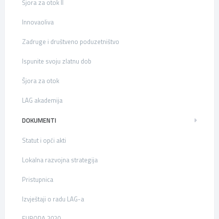
Šjora za otok II
Innovaoliva
Zadruge i društveno poduzetništvo
Ispunite svoju zlatnu dob
Šjora za otok
LAG akademija
DOKUMENTI
Statut i opći akti
Lokalna razvojna strategija
Pristupnica
Izvještaji o radu LAG-a
EUROPA 2020