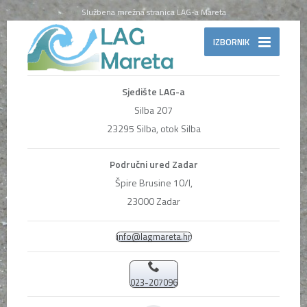
Službena mrežna stranica LAG-a Mareta
IZBORNIK
Sjedište LAG-a
Silba 207
23295 Silba, otok Silba
Područni ured Zadar
Špire Brusine 10/I,
23000 Zadar
info@lagmareta.hr
023-207096