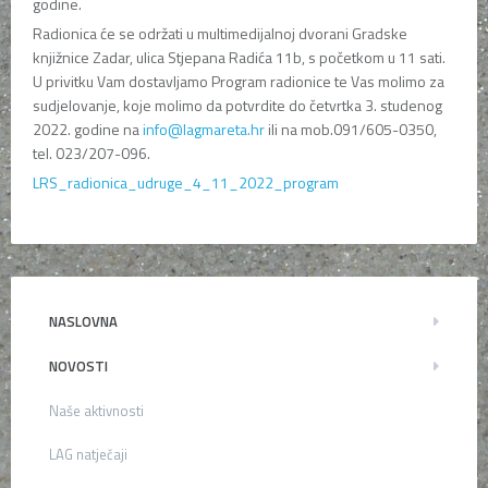
godine.
Radionica će se održati u multimedijalnoj dvorani Gradske
knjižnice Zadar, ulica Stjepana Radića 11b, s početkom u 11 sati.
U privitku Vam dostavljamo Program radionice te Vas molimo za
sudjelovanje, koje molimo da potvrdite do četvrtka 3. studenog
2022. godine na
info@lagmareta.hr
ili na mob.091/605-0350,
tel. 023/207-096.
LRS_radionica_udruge_4_11_2022_program
NASLOVNA
NOVOSTI
Naše aktivnosti
LAG natječaji