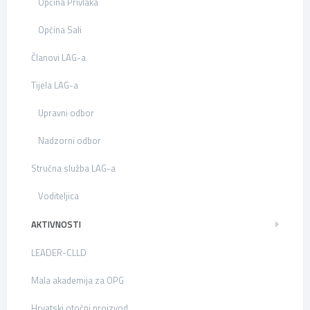
Općina Privlaka
Općina Sali
Članovi LAG-a
Tijela LAG-a
Upravni odbor
Nadzorni odbor
Stručna služba LAG-a
Voditeljica
AKTIVNOSTI
LEADER-CLLD
Mala akademija za OPG
Hrvatski otočni proizvod