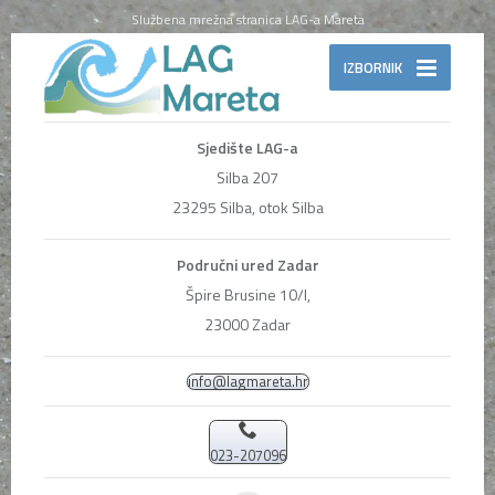
Službena mrežna stranica LAG-a Mareta
IZBORNIK
Sjedište LAG-a
Silba 207
23295 Silba, otok Silba
Područni ured Zadar
Špire Brusine 10/I,
23000 Zadar
info@lagmareta.hr
023-207096