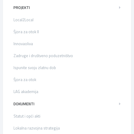
PROJEKTI
Local2Local
Šjora za otok II
Innovaoliva
Zadruge i društveno poduzetništvo
Ispunite svoju zlatnu dob
Šjora za otok
LAG akademija
DOKUMENTI
Statut i opći akti
Lokalna razvojna strategija