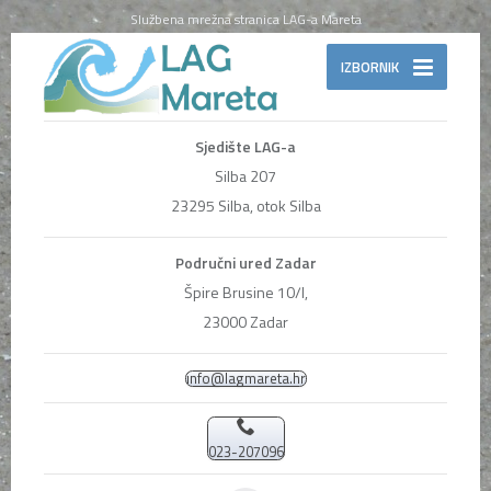
Službena mrežna stranica LAG-a Mareta
IZBORNIK
Sjedište LAG-a
Silba 207
23295 Silba, otok Silba
Područni ured Zadar
Špire Brusine 10/I,
23000 Zadar
info@lagmareta.hr
023-207096