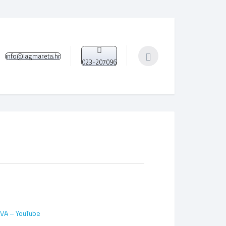
info@lagmareta.hr
023-207096
VA – YouTube