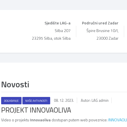
Sjedište LAG-a
Područni ured Zadar
Silba 207
Špire Brusine 10/I,
23295 Silba, otok Silba
23000 Zadar
Novosti
08. 12. 2023.
Autor: LAG admin
DOGAĐANJE
NAŠE AKTIVNOSTI
PROJEKT INNOVAOLIVA
Video o projektu
Innovaoliva
dostupan putem web poveznice:
INNOVAOLI