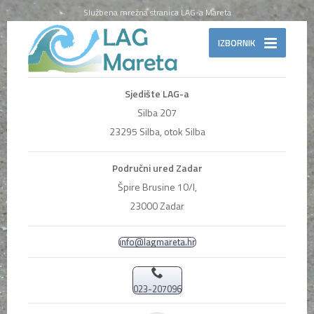
Službena mrežna stranica LAG-a Mareta
IZBORNIK
Sjedište LAG-a
Silba 207
23295 Silba, otok Silba
Područni ured Zadar
Špire Brusine 10/I,
23000 Zadar
info@lagmareta.hr
023-207096