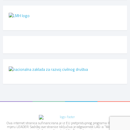
Ova internet stranica sufinancirana je iz EU pretpristupnog programa IPARD kroz
mjeru LEADER. Sadržaj ove stranice isključiva je odgovornost LAG-a “Mareta” i ne