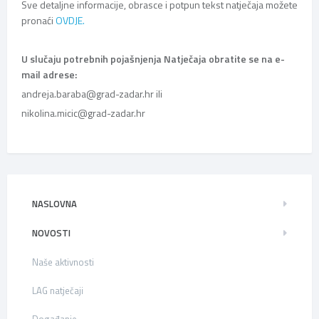
Sve detaljne informacije, obrasce i potpun tekst natječaja možete
pronaći
OVDJE.
U slučaju potrebnih pojašnjenja Natječaja obratite se na e-
mail adrese:
andreja.baraba@grad-zadar.hr ili
nikolina.micic@grad-zadar.hr
NASLOVNA
NOVOSTI
Naše aktivnosti
LAG natječaji