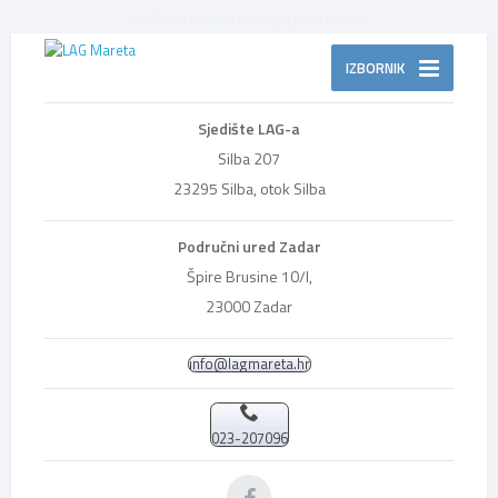
Službena mrežna stranica LAG-a Mareta
IZBORNIK
Sjedište LAG-a
Silba 207
23295 Silba, otok Silba
Područni ured Zadar
Špire Brusine 10/I,
23000 Zadar
info@lagmareta.hr
023-207096