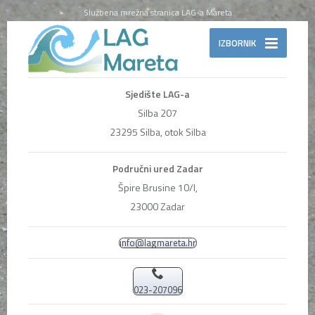
Službena mrežna stranica LAG-a Mareta
IZBORNIK
Sjedište LAG-a
Silba 207
23295 Silba, otok Silba
Područni ured Zadar
Špire Brusine 10/I,
23000 Zadar
info@lagmareta.hr
023-207096