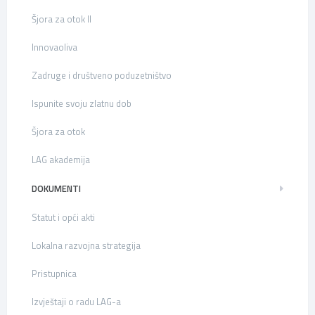
Šjora za otok II
Innovaoliva
Zadruge i društveno poduzetništvo
Ispunite svoju zlatnu dob
Šjora za otok
LAG akademija
DOKUMENTI
Statut i opći akti
Lokalna razvojna strategija
Pristupnica
Izvještaji o radu LAG-a