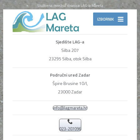
Službena mrežna stranica LAG-a Mareta
IZBORNIK
Sjedište LAG-a
Silba 207
23295 Silba, otok Silba
Područni ured Zadar
Špire Brusine 10/I,
23000 Zadar
info@lagmareta.hr
023-207096