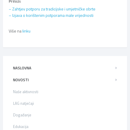
Prilozi:
– Zahtjev potporu za tradicijske i umjetničke obrte
– Izjava o korištenim potporama male vrijednosti
Više na
linku
NASLOVNA
NOVOSTI
Naše aktivnosti
LAG natječaji
Događanje
Edukacija