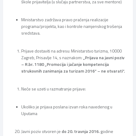
škole prijavitelja (u slučaju partnerstva, za sve mentore)
Ministarstvo zadržava pravo praćenja realizacije
programa/projekta, kao i kontrole namjenskog trošenja
sredstava.
Prijave dostaviti na adresu: Ministarstvo turizma, 10000
Zagreb, Prisavlje 14, s naznakom:
„Prijava na javni poziv
– R.br. 1180 „Promocija i jačanje kompetencija
strukovnih zanimanja za turizam 2016“ – ne otvarati“.
Neće se uzeti u razmatranje prijave:
Ukoliko je prijava poslana izvan roka navedenog u
Uputama
Javni poziv otvoren je
do 20. travnja 2016.
godine