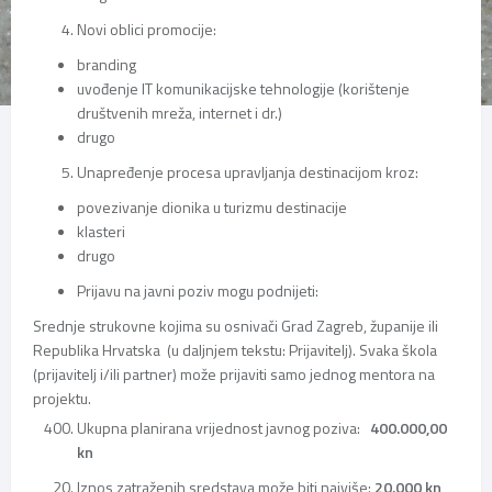
Novi oblici promocije:
branding
uvođenje IT komunikacijske tehnologije (korištenje
društvenih mreža, internet i dr.)
drugo
Unapređenje procesa upravljanja destinacijom kroz:
povezivanje dionika u turizmu destinacije
klasteri
drugo
Prijavu na javni poziv mogu podnijeti:
Srednje strukovne kojima su osnivači Grad Zagreb, županije ili
Republika Hrvatska (u daljnjem tekstu: Prijavitelj). Svaka škola
(prijavitelj i/ili partner) može prijaviti samo jednog mentora na
projektu.
Ukupna planirana vrijednost javnog poziva:
400.000,00
kn
Iznos zatraženih sredstava može biti najviše:
20.000
kn