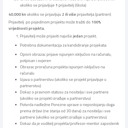
ukoliko se prijavljuje
1
prijavitelj (škola)
40.000 kn
ukoliko se prijavljuju
2 ili više
prijavitelja (partneri)
Prijavitelj po pojedinom projektu može tražiti do
100%
vrijednosti projekta
.
Prijavitelj može prijaviti najviše
jedan
projekt.
Potrebna dokumentacija za kandidiranje projekata:
Opisni obrazac prijave ispunjen isključivo na računalu,
potpisan i ovjeren
Obrazac proračuna projekta ispunjen isključivo na
računalu
Izjava o partnerstvu (ukoliko se projekt prijavljuje u
partnerstvu)
Dokaz o pravnom statusu za nositelja i sve partnere
(ukoliko se projekt izrađuje u partnerstvu)
Potvrda nadležne Porezne uprave o nepostojanju duga
prema državi (ne starija od 30 dana) za nositelja i sve
partnere (ukoliko se projekt izrađuje u partnerstvu)
Dokaz da je voditelj projekta/profesor-mentor zaposlenik