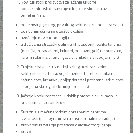
Novi turistički proizvod/i za jačanje ukupne
konkurentnosti destinacije u kojoj se škola nalazi
temeljen/i na:
povezivanju javnog, privatnog sektora i znanosti (razvoja)
pozitivnim učincima u zaštiti okoliša
uvođenju novih tehnologija
uključivanju strateški definiranih posebnih oblika turizma
(nautički, zdravstveni, kulturni, poslovni, golf, cikloturizam,
ruralni i planinski, eno i gastro, omladinski, socijalni i dr.)
Projekte nastale u suradnji s drugim obrazovnim
sektorima u svrhu razvoja turizma (IT – elektronika i
računalstvo, kreativni, poljoprivreda i prehrana, zdravstvo
i socijalna skrb, grafički, umjetnost i dr.)
Jačanje konkurentnosti ljudskih potencijala u suradnji s
privatnim sektorom kroz:
Suradnja s međunarodnim obrazovnim centrima
izvrsnosti (prekogranična i transnacionalna suradnja)
Aktivnosti razvijanja programa cjeloživotnog učenja
drugo