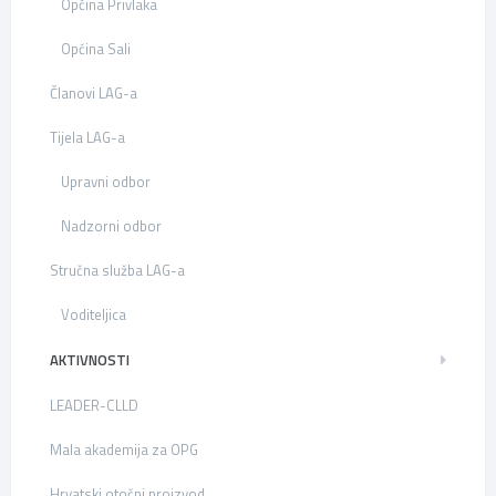
Općina Privlaka
Općina Sali
Članovi LAG-a
Tijela LAG-a
Upravni odbor
Nadzorni odbor
Stručna služba LAG-a
Voditeljica
AKTIVNOSTI
LEADER-CLLD
Mala akademija za OPG
Hrvatski otočni proizvod