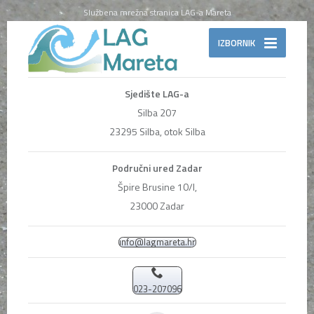
Službena mrežna stranica LAG-a Mareta
IZBORNIK
Sjedište LAG-a
Silba 207
23295 Silba, otok Silba
Područni ured Zadar
Špire Brusine 10/I,
23000 Zadar
info@lagmareta.hr
023-207096