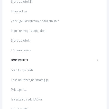
Šjora za otok II
Innovaoliva
Zadruge i društveno poduzetništvo
Ispunite svoju zlatnu dob
Šjora za otok
LAG akademija
DOKUMENTI
Statut i opći akti
Lokalna razvojna strategija
Pristupnica
Izvještaji o radu LAG-a
EUROPA 2020