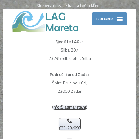
Službena mrežna stranica LAG-a Mareta
IZBORNIK
Sjedište LAG-a
Silba 207
23295 Silba, otok Silba
Područni ured Zadar
Špire Brusine 10/I,
23000 Zadar
info@lagmareta.hr
023-207096