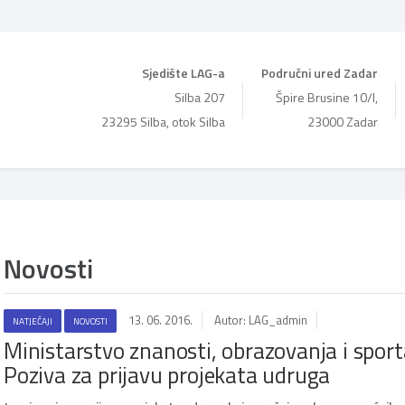
Sjedište LAG-a
Područni ured Zadar
Silba 207
Špire Brusine 10/I,
23295 Silba, otok Silba
23000 Zadar
Novosti
13. 06. 2016.
Autor: LAG_admin
NATJEČAJI
NOVOSTI
Ministarstvo znanosti, obrazovanja i sport
Poziva za prijavu projekata udruga