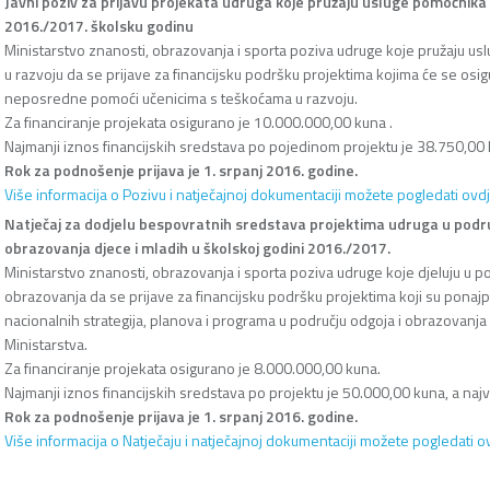
Javni poziv za prijavu projekata udruga koje pružaju usluge pomoćnika
2016./2017. školsku godinu
Ministarstvo znanosti, obrazovanja i sporta poziva udruge koje pružaju u
u razvoju da se prijave za financijsku podršku projektima kojima će se osi
neposredne pomoći učenicima s teškoćama u razvoju.
Za financiranje projekata osigurano je 10.000.000,00 kuna .
Najmanji iznos financijskih sredstava po pojedinom projektu je 38.750,00 
Rok za podnošenje prijava je 1. srpanj 2016. godine.
Više informacija o Pozivu i natječajnoj dokumentaciji možete pogledati ovdj
Natječaj za dodjelu bespovratnih sredstava projektima udruga u podru
obrazovanja djece i mladih u školskoj godini 2016./2017.
Ministarstvo znanosti, obrazovanja i sporta poziva udruge koje djeluju u po
obrazovanja da se prijave za financijsku podršku projektima koji su ponaj
nacionalnih strategija, planova i programa u području odgoja i obrazovanja 
Ministarstva.
Za financiranje projekata osigurano je 8.000.000,00 kuna.
Najmanji iznos financijskih sredstava po projektu je 50.000,00 kuna, a naj
Rok za podnošenje prijava je 1. srpanj 2016. godine.
Više informacija o Natječaju i natječajnoj dokumentaciji možete pogledati o