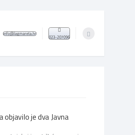
info@lagmareta.hr
023-207096
a objavilo je dva Javna