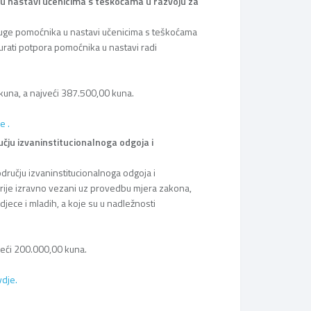
 u nastavi učenicima s teškoćama u razvoju za
sluge pomoćnika u nastavi učenicima s teškoćama
gurati potpora pomoćnika u nastavi radi
kuna, a najveći 387.500,00 kuna.
e .
čju izvaninstitucionalnoga odgoja i
dručju izvaninstitucionalnoga odgoja i
prije izravno vezani uz provedbu mjera zakona,
djece i mladih, a koje su u nadležnosti
veći 200.000,00 kuna.
vdje.