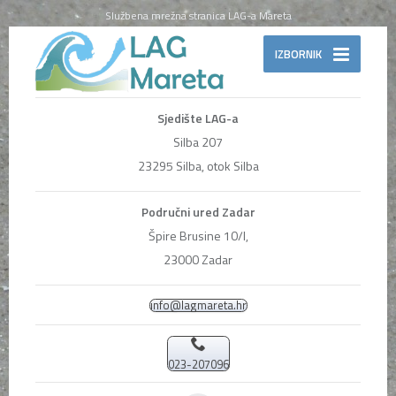
Službena mrežna stranica LAG-a Mareta
IZBORNIK
Sjedište LAG-a
Silba 207
23295 Silba, otok Silba
Područni ured Zadar
Špire Brusine 10/I,
23000 Zadar
info@lagmareta.hr
023-207096