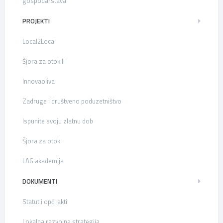
gospodarstava
PROJEKTI
Local2Local
Šjora za otok II
Innovaoliva
Zadruge i društveno poduzetništvo
Ispunite svoju zlatnu dob
Šjora za otok
LAG akademija
DOKUMENTI
Statut i opći akti
Lokalna razvojna strategija