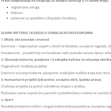
Pravo sudjelovanja na natječaju za dodjelu donacija OTP banke imaju:
registrirane udruge,
klubovi i
ustanove sa sjedištem u Republici Hrvatskoj.
GLAVNI KRITERIJI ZA DODJELU DONACIJA PO KATEGORIJAMA
1. Mladi, obrazovanje i znanost
Izvrsnost – natprosječan uspjeh u školi/na fakultetu, osvojene nagrade, ob
Inovativnost – projekti koji na inovativan način pomažu razvoju djece i mla
2. Očuvanje kulturne, povijesne i tradicijske baštine te očuvanje okoliš
Originalnost i kvaliteta projekta
Doprinos očuvanju kulturne, povijesne i tradicijske baštine kraja kao i brizi
3. Humanitarni projekti (zdravstvo, socijalna skrb, ljudska prava)
Značenje projekta za pomoć određenoj skupini u društvu
Podizanje razine svijesti šire javnosti o poteškoćama s kojima se susreću tr
4. Sport
Rezultati primjereni veličini i mogućnostima kluba/pojedinca; osvojene na