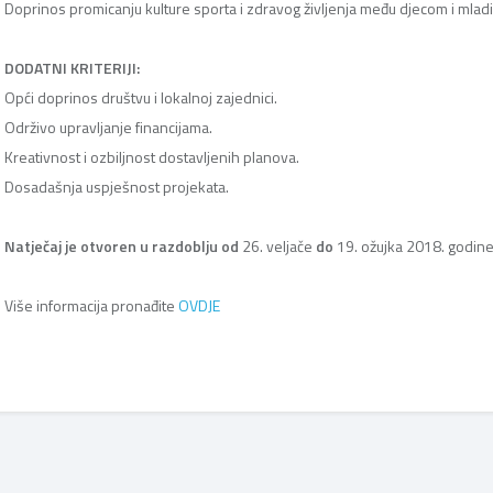
Doprinos promicanju kulture sporta i zdravog življenja među djecom i mlad
DODATNI KRITERIJI:
Opći doprinos društvu i lokalnoj zajednici.
Održivo upravljanje financijama.
Kreativnost i ozbiljnost dostavljenih planova.
Dosadašnja uspješnost projekata.
Natječaj je otvoren u razdoblju od
26. veljače
do
19. ožujka 2018. godine
Više informacija pronađite
OVDJE