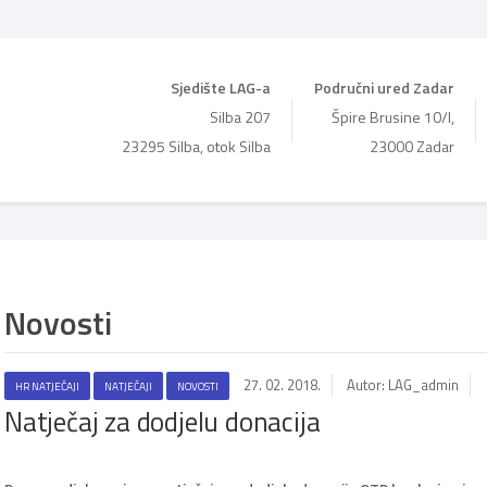
Sjedište LAG-a
Područni ured Zadar
Silba 207
Špire Brusine 10/I,
23295 Silba, otok Silba
23000 Zadar
Novosti
27. 02. 2018.
Autor: LAG_admin
HR NATJEČAJI
NATJEČAJI
NOVOSTI
Natječaj za dodjelu donacija