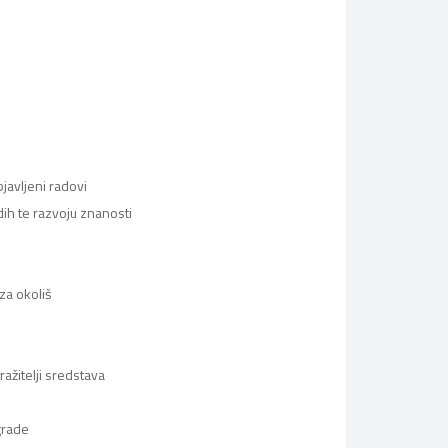
javljeni radovi
dih te razvoju znanosti
a
 za okoliš
ažitelji sredstava
grade