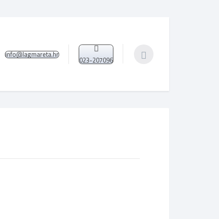
info@lagmareta.hr
023-207096