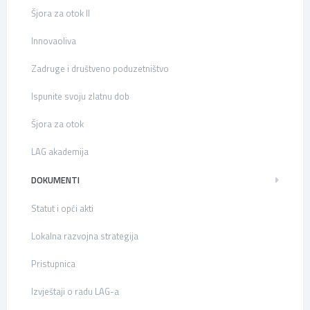
Šjora za otok II
Innovaoliva
Zadruge i društveno poduzetništvo
Ispunite svoju zlatnu dob
Šjora za otok
LAG akademija
DOKUMENTI
Statut i opći akti
Lokalna razvojna strategija
Pristupnica
Izvještaji o radu LAG-a