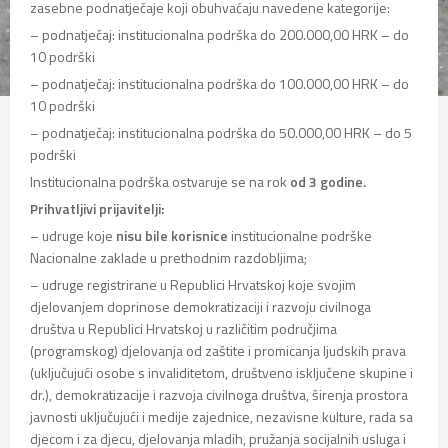
zasebne podnatječaje koji obuhvaćaju navedene kategorije:
– podnatječaj: institucionalna podrška do 200.000,00 HRK – do
10 podrški
– podnatječaj: institucionalna podrška do 100.000,00 HRK – do
10 podrški
– podnatječaj: institucionalna podrška do 50.000,00 HRK – do 5
podrški
Institucionalna podrška ostvaruje se na rok
od 3 godine.
Prihvatljivi prijavitelji:
– udruge koje
nisu bile korisnice
institucionalne podrške
Nacionalne zaklade u prethodnim razdobljima;
– udruge registrirane u Republici Hrvatskoj koje svojim
djelovanjem doprinose demokratizaciji i razvoju civilnoga
društva u Republici Hrvatskoj u različitim područjima
(programskog) djelovanja od zaštite i promicanja ljudskih prava
(uključujući osobe s invaliditetom, društveno isključene skupine i
dr.), demokratizacije i razvoja civilnoga društva, širenja prostora
javnosti uključujući i medije zajednice, nezavisne kulture, rada sa
djecom i za djecu, djelovanja mladih, pružanja socijalnih usluga i