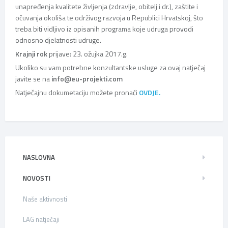
unapređenja kvalitete življenja (zdravlje, obitelj i dr.), zaštite i
očuvanja okoliša te održivog razvoja u Republici Hrvatskoj, što
treba biti vidljivo iz opisanih programa koje udruga provodi
odnosno djelatnosti udruge.
Krajnji rok
prijave: 23. ožujka 2017.g.
Ukoliko su vam potrebne konzultantske usluge za ovaj natječaj
javite se na
info@eu-projekti.com
Natječajnu dokumetaciju možete pronaći
OVDJE.
NASLOVNA
NOVOSTI
Naše aktivnosti
LAG natječaji