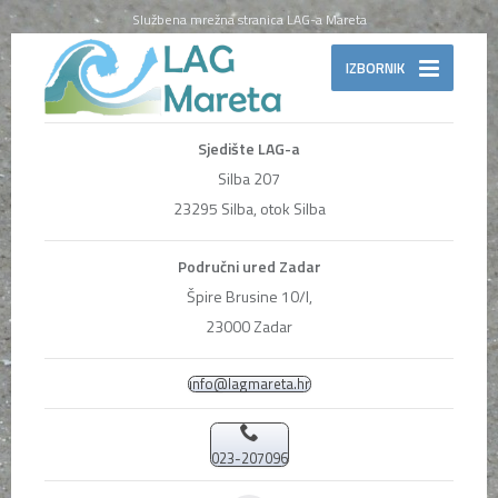
Službena mrežna stranica LAG-a Mareta
IZBORNIK
Sjedište LAG-a
Silba 207
23295 Silba, otok Silba
Područni ured Zadar
Špire Brusine 10/I,
23000 Zadar
info@lagmareta.hr
023-207096