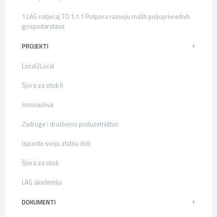
1.LAG natječaj TO 1.1.1 Potpora razvoju malih poljoprivrednih
gospodarstava
PROJEKTI
Local2Local
Šjora za otok II
Innovaoliva
Zadruge i društveno poduzetništvo
Ispunite svoju zlatnu dob
Šjora za otok
LAG akademija
DOKUMENTI