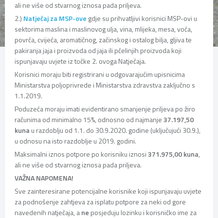
ali ne više od stvarnog iznosa pada priljeva.
2.)
Natječaj za MSP-ove
gdje su prihvatljivi korisnici MSP-ovi u
sektorima maslina i maslinovog ulja, vina, mlijeka, mesa, voća,
povrća, cvijeća, aromatičnog, začinskog i ostalog bilja, gljiva te
pakiranja jaja i proizvoda od jaja ili pčelinjih proizvoda koji
ispunjavaju uvjete iz točke 2. ovoga Natječaja.
Korisnici moraju biti registrirani u odgovarajućim upisnicima
Ministarstva poljoprivrede i Ministarstva zdravstva zaključno s
1.1.2019.
Poduzeća moraju imati evidentirano smanjenje priljeva po žiro
računima od minimalno 15%, odnosno od najmanje
37.197,50
kuna
u razdoblju od 1.1. do 30.9.2020. godine (uključujući 30.9.),
u odnosu na isto razdoblje u 2019. godini.
Maksimalni iznos potpore po korisniku iznosi
371.975,00 kuna
,
ali ne više od stvarnog iznosa pada priljeva.
VAŽNA NAPOMENA!
Sve zainteresirane potencijalne korisnike koji ispunjavaju uvjete
za podnošenje zahtjeva za isplatu potpore za neki od gore
navedenih natječaja, a
ne
posjeduju lozinku i korisničko ime za