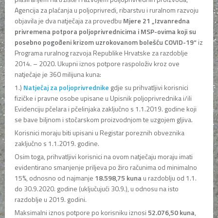
Agencija za plaćanja u poljoprivredi, ribarstvu i ruralnom razvoju
objavila je dva natječaja za provedbu
Mjere 21 „Izvanredna
privremena potpora poljoprivrednicima i MSP-ovima koji su
posebno pogođeni krizom uzrokovanom bolešću COVID-19“
iz
Programa ruralnog razvoja Republike Hrvatske za razdoblje
2014. – 2020. Ukupni iznos potpore raspoloživ kroz ove
natječaje je 360 milijuna kuna:
1.)
Natječaj za poljoprivrednike
gdje su prihvatljivi korisnici
fizičke i pravne osobe upisane u Upisnik poljoprivrednika i/ili
Evidenciju pčelara i pčelinjaka zaključno s 1.1.2019. godine koji
se bave biljnom i stočarskom proizvodnjom te uzgojem gljiva.
Korisnici moraju biti upisani u Registar poreznih obveznika
zaključno s 1.1.2019. godine.
Osim toga, prihvatljivi korisnici na ovom natječaju moraju imati
evidentirano smanjenje priljeva po žiro računima od minimalno
15%, odnosno od najmanje
18.598,75 kuna
u razdoblju od 1.1.
do 30.9.2020. godine (uključujući 30.9.), u odnosu na isto
razdoblje u 2019. godini.
Maksimalni iznos potpore po korisniku iznosi
52.076,50
kuna
,