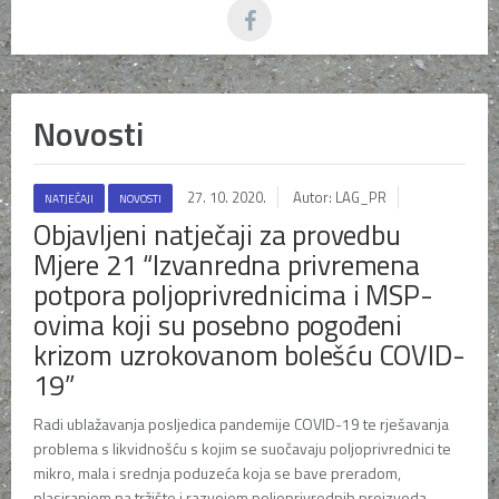
Novosti
27. 10. 2020.
Autor: LAG_PR
NATJEČAJI
NOVOSTI
Objavljeni natječaji za provedbu
Mjere 21 “Izvanredna privremena
potpora poljoprivrednicima i MSP-
ovima koji su posebno pogođeni
krizom uzrokovanom bolešću COVID-
19”
Radi ublažavanja posljedica pandemije COVID-19 te rješavanja
problema s likvidnošću s kojim se suočavaju poljoprivrednici te
mikro, mala i srednja poduzeća koja se bave preradom,
plasiranjem na tržište i razvojem poljoprivrednih proizvoda,