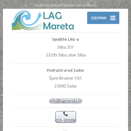
Službena mrežna stranica LAG-a Mareta
IZBORNIK
Sjedište LAG-a
Silba 207
23295 Silba, otok Silba
Područni ured Zadar
Špire Brusine 10/I,
23000 Zadar
info@lagmareta.hr
023-207096