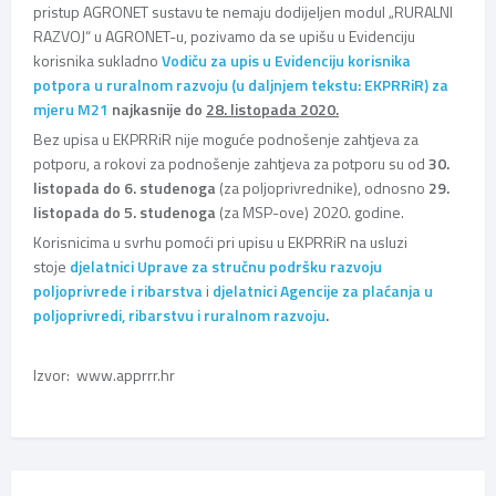
pristup AGRONET sustavu te nemaju dodijeljen modul „RURALNI
RAZVOJ“ u AGRONET-u, pozivamo da se upišu u Evidenciju
korisnika sukladno
Vodiču za upis u Evidenciju korisnika
potpora u ruralnom razvoju (u daljnjem tekstu: EKPRRiR) za
mjeru M21
najkasnije do
28. listopada 2020.
Bez upisa u EKPRRiR nije moguće podnošenje zahtjeva za
potporu, a rokovi za podnošenje zahtjeva za potporu su od
30.
listopada do 6. studenoga
(za poljoprivrednike), odnosno
29.
listopada do 5. studenoga
(za MSP-ove) 2020. godine.
Korisnicima u svrhu pomoći pri upisu u EKPRRiR na usluzi
stoje
djelatnici Uprave za stručnu podršku razvoju
poljoprivrede i ribarstva
i
djelatnici Agencije za plaćanja u
poljoprivredi, ribarstvu i ruralnom razvoju
.
Izvor: www.apprrr.hr