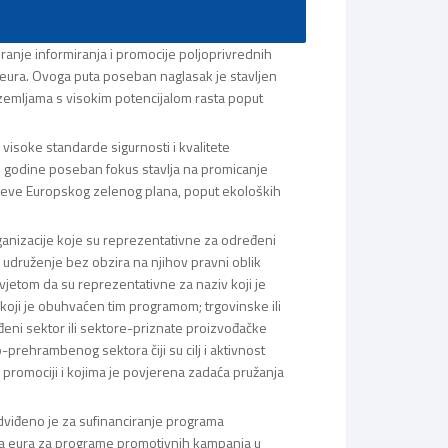
ranje informiranja i promocije poljoprivrednih
 eura. Ovoga puta poseban naglasak je stavljen
u zemljama s visokim potencijalom rasta poput
 visoke standarde sigurnosti i kvalitete
se godine poseban fokus stavlja na promicanje
iljeve Europskog zelenog plana, poput ekoloških
organizacije koje su reprezentativne za određeni
o udruženje bez obzira na njihov pravni oblik
vjetom da su reprezentativne za naziv koji je
koji je obuhvaćen tim programom; trgovinske ili
eni sektor ili sektore-priznate proizvođačke
o-prehrambenog sektora čiji su cilj i aktivnost
 promociji i kojima je povjerena zadaća pružanja
dviđeno je za sufinanciranje programa
juna eura za programe promotivnih kampanja u