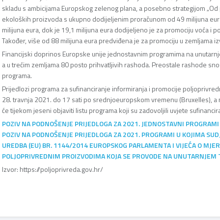
skladu s ambicijama Europskog zelenog plana, a posebno strategijom „Od p
ekoloških proizvoda s ukupno dodijeljenim proračunom od 49 milijuna eur
milijuna eura, dok je 19,1 milijuna eura dodijeljeno je za promociju voća 
Također, više od 88 milijuna eura predviđena je za promociju u zemljama i
Financijski doprinos Europske unije jednostavnim programima na unutarnjem
a u trećim zemljama 80 posto prihvatljivih rashoda. Preostale rashode snos
programa.
Prijedlozi programa za sufinanciranje informiranja i promocije poljoprivr
28. travnja 2021. do 17 sati po srednjoeuropskom vremenu (Bruxelles), a n
će tijekom jeseni objaviti listu programa koji su zadovoljili uvjete sufinancir
POZIV NA PODNOŠENJE PRIJEDLOGA ZA 2021. JEDNOSTAVNI PROGRAMI
POZIV NA PODNOŠENJE PRIJEDLOGA ZA 2021. PROGRAMI U KOJIMA SUDJ
UREDBA (EU) BR. 1144/2014 EUROPSKOG PARLAMENTA I VIJEĆA O MJER
POLJOPRIVREDNIM PROIZVODIMA KOJA SE PROVODE NA UNUTARNJEM T
Izvor: https://poljoprivreda.gov.hr/