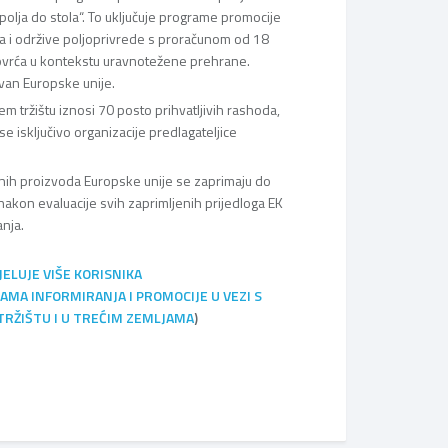
olja do stola“. To uključuje programe promocije
a i održive poljoprivrede s proračunom od 18
i povrća u kontekstu uravnotežene prehrane.
zvan Europske unije.
 tržištu iznosi 70 posto prihvatljivih rashoda,
e isključivo organizacije predlagateljice
ednih proizvoda Europske unije se zaprimaju do
akon evaluacije svih zaprimljenih prijedloga EK
anja.
ELUJE VIŠE KORISNIKA
AMA INFORMIRANJA I PROMOCIJE U VEZI S
RŽIŠTU I U TREĆIM ZEMLJAMA
)