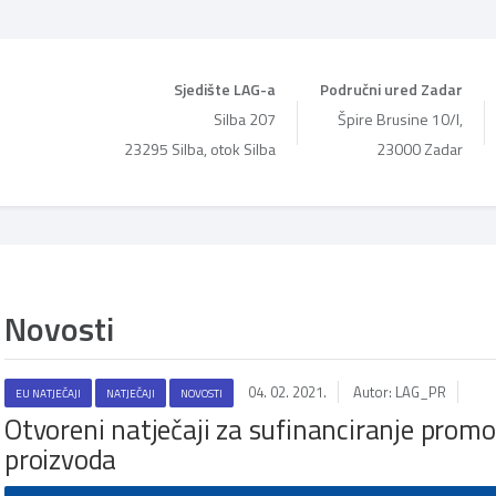
Sjedište LAG-a
Područni ured Zadar
Silba 207
Špire Brusine 10/I,
23295 Silba, otok Silba
23000 Zadar
Novosti
04. 02. 2021.
Autor: LAG_PR
EU NATJEČAJI
NATJEČAJI
NOVOSTI
Otvoreni natječaji za sufinanciranje promoc
proizvoda