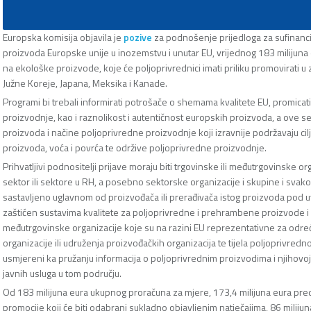
Europska komisija objavila je
pozive
za podnošenje prijedloga za sufinanci
proizvoda Europske unije u inozemstvu i unutar EU, vrijednog 183 milijuna
na ekološke proizvode, koje će poljoprivrednici imati priliku promovirati 
Južne Koreje, Japana, Meksika i Kanade.
Programi bi trebali informirati potrošače o shemama kvalitete EU, promicati
proizvodnje, kao i raznolikost i autentičnost europskih proizvoda, a ove 
proizvoda i načine poljoprivredne proizvodnje koji izravnije podržavaju c
proizvoda, voća i povrća te održive poljoprivredne proizvodnje.
Prihvatljivi podnositelji prijave moraju biti trgovinske ili međutrgovinske 
sektor ili sektore u RH, a posebno sektorske organizacije i skupine i svak
sastavljeno uglavnom od proizvođača ili prerađivača istog proizvoda pod u
zaštićen sustavima kvalitete za poljoprivredne i prehrambene proizvode i 
međutrgovinske organizacije koje su na razini EU reprezentativne za određ
organizacije ili udruženja proizvođačkih organizacija te tijela poljoprivredn
usmjereni ka pružanju informacija o poljoprivrednim proizvodima i njihovoj
javnih usluga u tom području.
Od 183 milijuna eura ukupnog proračuna za mjere, 173,4 milijuna eura pre
promocije koji će biti odabrani sukladno objavljenim natječajima, 86 mili