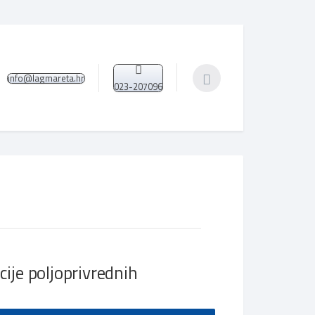
info@lagmareta.hr
023-207096
ije poljoprivrednih