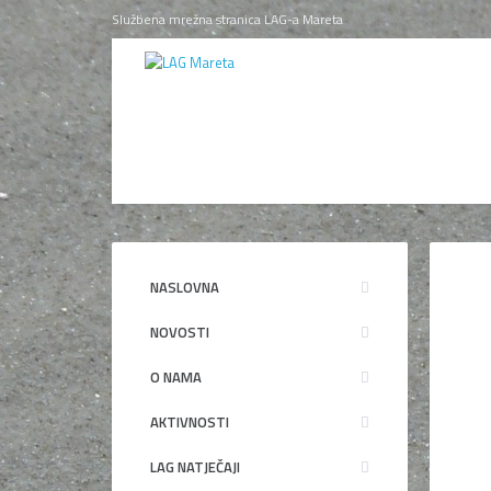
Službena mrežna stranica LAG-a Mareta
NASLOVNA
NOVOSTI
O NAMA
AKTIVNOSTI
LAG NATJEČAJI