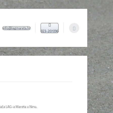
info@lagmareta.hr
023-207096
đača LAG-a Mareta u Ninu.