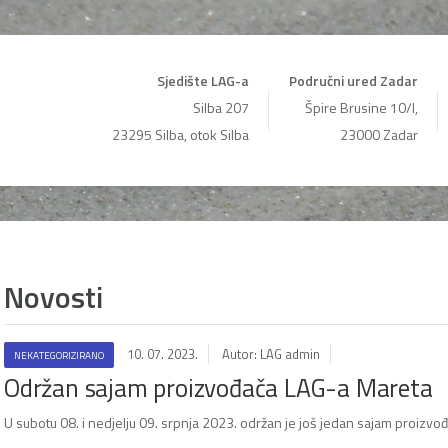
Sjedište LAG-a
Područni ured Zadar
Silba 207
Špire Brusine 10/I,
23295 Silba, otok Silba
23000 Zadar
Novosti
10. 07. 2023.
Autor: LAG admin
NEKATEGORIZIRANO
Održan sajam proizvođača LAG-a Mareta
U subotu 08. i nedjelju 09. srpnja 2023. održan je još jedan sajam proizvo