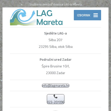
Službena mrežna stranica LAG-a Mareta
IZBORNIK
Sjedište LAG-a
Silba 207
23295 Silba, otok Silba
Područni ured Zadar
Špire Brusine 10/I,
23000 Zadar
info@lagmareta.hr
023-207096