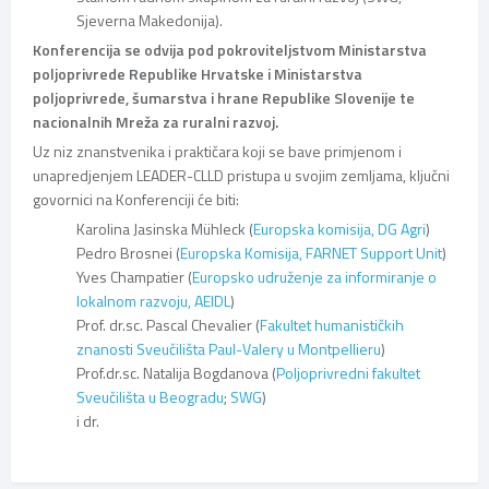
Sjeverna Makedonija).
Konferencija se odvija pod pokroviteljstvom Ministarstva
poljoprivrede Republike Hrvatske i Ministarstva
poljoprivrede, šumarstva i hrane Republike Slovenije te
nacionalnih Mreža za ruralni razvoj.
Uz niz znanstvenika i praktičara koji se bave primjenom i
unapredjenjem LEADER-CLLD pristupa u svojim zemljama, ključni
govornici na Konferenciji će biti:
Karolina Jasinska Mühleck (
Europska komisija, DG Agri
)
Pedro Brosnei (
Europska Komisija, FARNET Support Unit
)
Yves Champatier (
Europsko udruženje za informiranje o
lokalnom razvoju, AEIDL
)
Prof. dr.sc. Pascal Chevalier (
Fakultet humanističkih
znanosti Sveučilišta Paul-Valery u Montpellieru
)
Prof.dr.sc. Natalija Bogdanova (
Poljoprivredni fakultet
Sveučilišta u Beogradu
;
SWG
)
i dr.