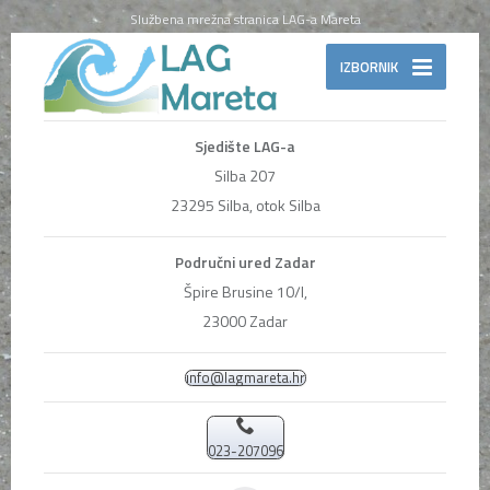
Službena mrežna stranica LAG-a Mareta
IZBORNIK
Sjedište LAG-a
Silba 207
23295 Silba, otok Silba
Područni ured Zadar
Špire Brusine 10/I,
23000 Zadar
info@lagmareta.hr
023-207096