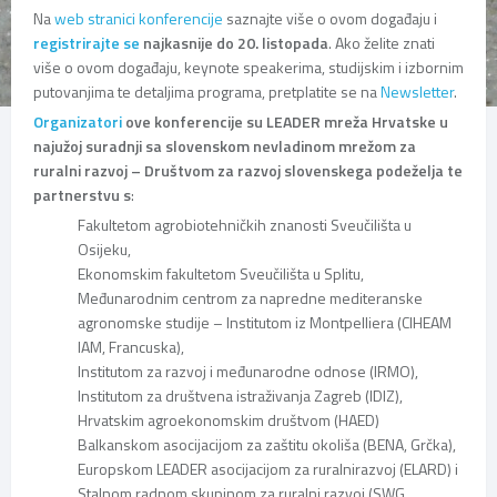
Na
web stranici konferencije
saznajte više o ovom događaju i
registrirajte se
najkasnije do 20. listopada
. Ako želite znati
više o ovom događaju, keynote speakerima, studijskim i izbornim
putovanjima te detaljima programa, pretplatite se na
Newsletter
.
Organizatori
ove konferencije su LEADER mreža Hrvatske u
najužoj suradnji sa slovenskom nevladinom mrežom za
ruralni razvoj – Društvom za razvoj slovenskega podeželja te
partnerstvu s
:
Fakultetom agrobiotehničkih znanosti Sveučilišta u
Osijeku,
Ekonomskim fakultetom Sveučilišta u Splitu,
Međunarodnim centrom za napredne mediteranske
agronomske studije – Institutom iz Montpelliera (CIHEAM
IAM, Francuska),
Institutom za razvoj i međunarodne odnose (IRMO),
Institutom za društvena istraživanja Zagreb (IDIZ),
Hrvatskim agroekonomskim društvom (HAED)
Balkanskom asocijacijom za zaštitu okoliša (BENA, Grčka),
Europskom LEADER asocijacijom za ruralnirazvoj (ELARD) i
Stalnom radnom skupinom za ruralni razvoj (SWG,