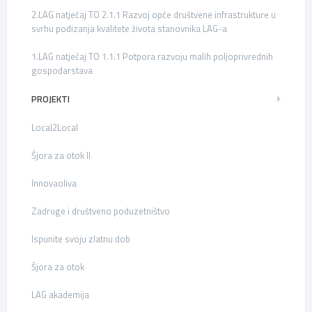
2.LAG natječaj TO 2.1.1 Razvoj opće društvene infrastrukture u
svrhu podizanja kvalitete života stanovnika LAG-a
1.LAG natječaj TO 1.1.1 Potpora razvoju malih poljoprivrednih
gospodarstava
PROJEKTI
Local2Local
Šjora za otok II
Innovaoliva
Zadruge i društveno poduzetništvo
Ispunite svoju zlatnu dob
Šjora za otok
LAG akademija