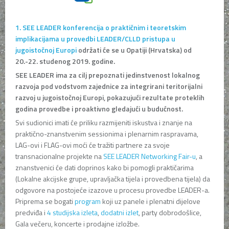
1. SEE LEADER konferencija o praktičnim i teoretskim
implikacijama u provedbi LEADER/CLLD pristupa u
jugoistočnoj Europi
održati će se u Opatiji (Hrvatska) od
20.-22. studenog 2019. godine.
SEE LEADER ima za cilj prepoznati jedinstvenost lokalnog
razvoja pod vodstvom zajednice za integrirani teritorijalni
razvoj u jugoistočnoj Europi, pokazujući rezultate proteklih
godina provedbe i proaktivno gledajući u budućnost.
Svi sudionici imati će priliku razmijeniti iskustva i znanje na
praktično-znanstvenim sessionima i plenarnim raspravama,
LAG-ovi i FLAG-ovi moći će tražiti partnere za svoje
transnacionalne projekte na
SEE LEADER Networking Fair-u
, a
znanstvenici će dati doprinos kako bi pomogli praktičarima
(Lokalne akcijske grupe, upravljačka tijela i provedbena tijela) da
odgovore na postojeće izazove u procesu provedbe LEADER-a.
Priprema se bogati
program
koji uz panele i plenatni dijelove
predviđa i
4 studijska izleta
,
dodatni izlet
, party dobrodošlice,
Gala večeru, koncerte i prodajne izložbe.