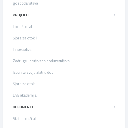
gospodarstava
PROJEKTI
Local2Local
Šjora za otok II
Innovaoliva
Zadruge i društveno poduzetništvo
Ispunite svoju zlatnu dob
Šjora za otok
LAG akademija
DOKUMENTI
Statut i opći akti