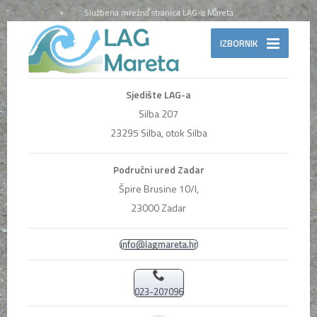
Službena mrežna stranica LAG-a Mareta
IZBORNIK
Sjedište LAG-a
Silba 207
23295 Silba, otok Silba
Područni ured Zadar
Špire Brusine 10/I,
23000 Zadar
info@lagmareta.hr
023-207096