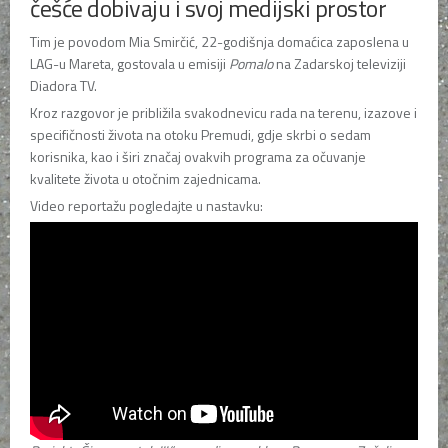
češće dobivaju i svoj medijski prostor
Tim je povodom Mia Smirčić, 22-godišnja domaćica zaposlena u
LAG-u Mareta, gostovala u emisiji
Pomalo
na Zadarskoj televiziji
Diadora TV.
Kroz razgovor je približila svakodnevicu rada na terenu, izazove i
specifičnosti života na otoku Premudi, gdje skrbi o sedam
korisnika, kao i širi značaj ovakvih programa za očuvanje
kvalitete života u otočnim zajednicama.
Video reportažu pogledajte u nastavku: