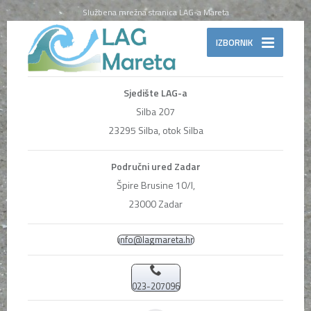
Službena mrežna stranica LAG-a Mareta
IZBORNIK
Sjedište LAG-a
Silba 207
23295 Silba, otok Silba
Područni ured Zadar
Špire Brusine 10/I,
23000 Zadar
info@lagmareta.hr
023-207096