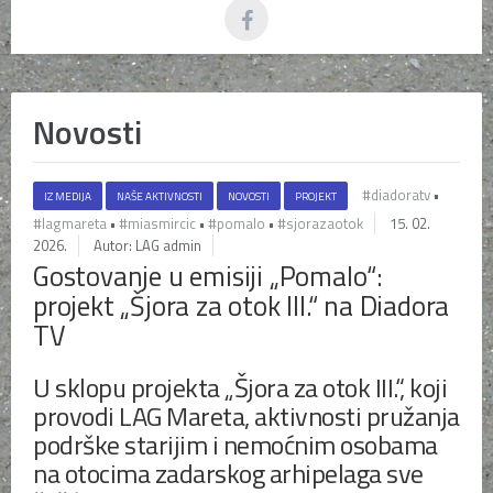
Novosti
#diadoratv
•
IZ MEDIJA
NAŠE AKTIVNOSTI
NOVOSTI
PROJEKT
#lagmareta
•
#miasmircic
•
#pomalo
•
#sjorazaotok
15. 02.
2026.
Autor: LAG admin
Gostovanje u emisiji „Pomalo“:
projekt „Šjora za otok III.“ na Diadora
TV
U sklopu projekta „Šjora za otok III.“, koji
provodi LAG Mareta, aktivnosti pružanja
podrške starijim i nemoćnim osobama
na otocima zadarskog arhipelaga sve