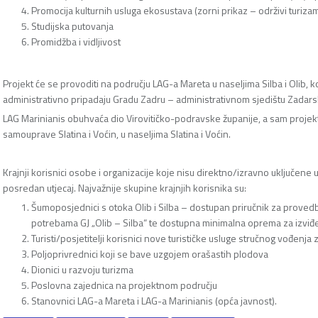
Promocija kulturnih usluga ekosustava (zorni prikaz – održivi turiza
Studijska putovanja
Promidžba i vidljivost
Projekt će se provoditi na području LAG-a Mareta u naseljima Silba i Olib, k
administrativno pripadaju Gradu Zadru – administrativnom sjedištu Zadars
LAG Marinianis obuhvaća dio Virovitičko-podravske županije, a sam projekt
samouprave Slatina i Voćin, u naseljima Slatina i Voćin.
Krajnji korisnici osobe i organizacije koje nisu direktno/izravno uključene
posredan utjecaj. Najvažnije skupine krajnjih korisnika su:
Šumoposjednici s otoka Olib i Silba – dostupan priručnik za proved
potrebama GJ „Olib – Silba“ te dostupna minimalna oprema za izvi
Turisti/posjetitelji korisnici nove turističke usluge stručnog vođenja 
Poljoprivrednici koji se bave uzgojem orašastih plodova
Dionici u razvoju turizma
Poslovna zajednica na projektnom području
Stanovnici LAG-a Mareta i LAG-a Marinianis (opća javnost).