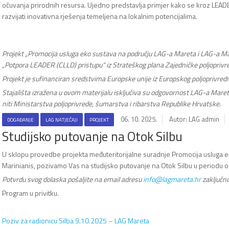
očuvanja prirodnih resursa. Ujedno predstavlja primjer kako se kroz LEADE
razvijati inovativna rješenja temeljena na lokalnim potencijalima.
Projekt „Promocija usluga eko sustava na području LAG-a Mareta i LAG-a Mari
„Potpora LEADER (CLLD) pristupu“ iz Strateškog plana Zajedničke poljoprivr
Projekt je sufinanciran sredstvima Europske unije iz Europskog poljoprivredn
Stajališta izražena u ovom materijalu isključiva su odgovornost LAG-a Maret
niti Ministarstva poljoprivrede, šumarstva i ribarstva Republike Hrvatske.
06. 10. 2025.
Autor: LAG admin
DOGAĐANJE
LAG NATJEČAJI
PROJEKT
Studijsko putovanje na Otok Silbu
U sklopu provedbe projekta međuteritorijalne suradnje Promocija usluga 
Marinianis, pozivamo Vas na studijsko putovanje na Otok Silbu u periodu 
Potvrdu svog dolaska pošaljite na email adresu
info@lagmareta.hr
zaključn
Program u privitku.
Poziv za radionicu Silba 9.10.2025 – LAG Mareta