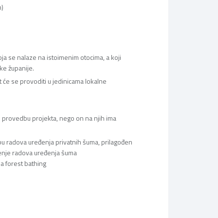
m)
oja se nalaze na istoimenim otocima, a koji
ke županije.
 će se provoditi u jedinicama lokalne
 u provedbu projekta, nego on na njih ima
bu radova uređenja privatnih šuma, prilagođen
đenje radova uređenja šuma
za forest bathing