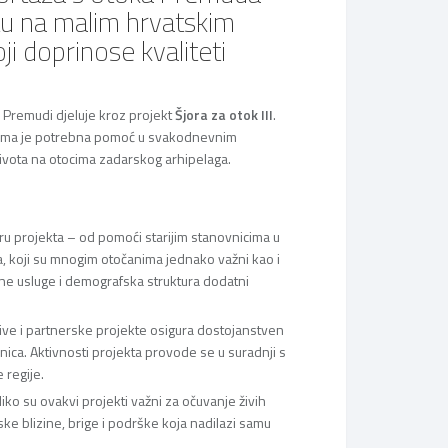
tu na malim hrvatskim
ji doprinose kvaliteti
a Premudi djeluje kroz projekt
Šjora za otok III
.
ojima je potrebna pomoć u svakodnevnim
 života na otocima zadarskog arhipelaga.
ru projekta – od pomoći starijim stanovnicima u
a, koji su mnogim otočanima jednako važni kao i
ne usluge i demografska struktura dodatni
ative i partnerske projekte osigura dostojanstven
nica. Aktivnosti projekta provode se u suradnji s
 regije.
ko su ovakvi projekti važni za očuvanje živih
ske blizine, brige i podrške koja nadilazi samu