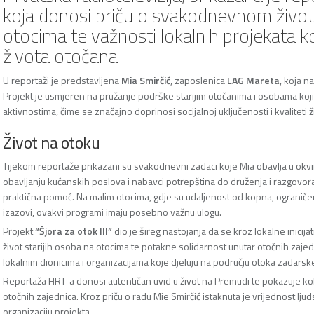
koja donosi priču o svakodnevnom živo
otocima te važnosti lokalnih projekata ko
života otočana
U reportaži je predstavljena
Mia Smirčić
, zaposlenica
LAG Mareta
, koja n
Projekt je usmjeren na pružanje podrške starijim otočanima i osobama k
aktivnostima, čime se značajno doprinosi socijalnoj uključenosti i kvaliteti
Život na otoku
Tijekom reportaže prikazani su svakodnevni zadaci koje Mia obavlja u okvi
obavljanju kućanskih poslova i nabavci potrepština do druženja i razgovor
praktična pomoć. Na malim otocima, gdje su udaljenost od kopna, ograniče
izazovi, ovakvi programi imaju posebno važnu ulogu.
Projekt
“Šjora za otok III”
dio je šireg nastojanja da se kroz lokalne inicij
život starijih osoba na otocima te potakne solidarnost unutar otočnih zajed
lokalnim dionicima i organizacijama koje djeluju na području otoka zadarske
Reportaža HRT-a donosi autentičan uvid u život na Premudi te pokazuje koli
otočnih zajednica. Kroz priču o radu Mie Smirčić istaknuta je vrijednost ljud
organizaciju projekta.