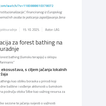
k.com/watch/?v=1183888610378072
institucionalizacije“, financiranog iz Europskog
 i nemoćnih osoba te poticanja zapošljavanja žena
jektsuradnje
15. 10. 2025.
Autor: LAG
acija za forest bathing na
suradnje
forest bathing (šumsku terapiju) u sklopu
Marinianis“
ekosustava, s ciljem jačanja lokalnih
ržaja
bathingu kao obliku boravka u prirodi koji
rodne baštine i vođenje aktivnosti u šumskom
 na području otoka Silbe kao važnog resursa za
ičke sezone te jačanju svijesti o važnosti