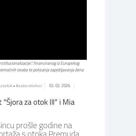
institucionalizacije“, financiranog iz Europskog
 i nemoćnih osoba te poticanja zapošljavanja žena
azaotok
•
#zadarskiotoci
02. 02. 2026.
Šjora za otok III” i Mia
sincu prošle godine na
portaža s otoka
Premuda