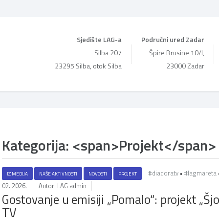
Sjedište LAG-a
Područni ured Zadar
Silba 207
Špire Brusine 10/I,
23295 Silba, otok Silba
23000 Zadar
Kategorija: <span>Projekt</span>
#diadoratv
•
#lagmareta
IZ MEDIJA
NAŠE AKTIVNOSTI
NOVOSTI
PROJEKT
02. 2026.
Autor: LAG admin
Gostovanje u emisiji „Pomalo“: projekt „Šjor
TV