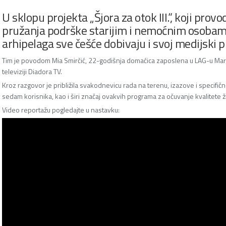
U sklopu projekta „Šjora za otok III.“, koji prov
pružanja podrške starijim i nemoćnim osoba
arhipelaga sve češće dobivaju i svoj medijski p
Tim je povodom Mia Smirčić, 22-godišnja domaćica zaposlena u LAG-u Mare
televiziji Diadora TV.
Kroz razgovor je približila svakodnevicu rada na terenu, izazove i specifičn
sedam korisnika, kao i širi značaj ovakvih programa za očuvanje kvalitete 
Video reportažu pogledajte u nastavku: