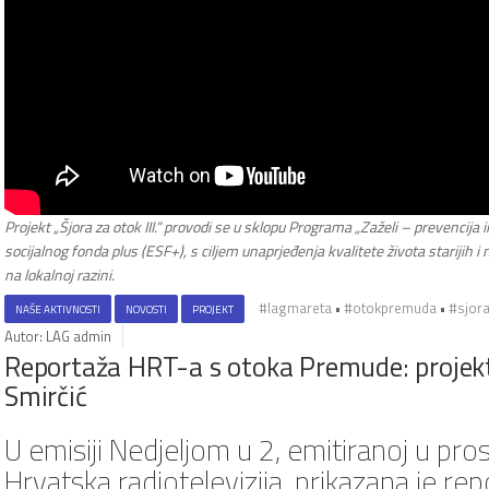
Projekt „Šjora za otok III.“ provodi se u sklopu Programa „Zaželi – prevencija 
socijalnog fonda plus (ESF+), s ciljem unaprjeđenja kvalitete života starijih
na lokalnoj razini.
#lagmareta
•
#otokpremuda
•
#sjor
NAŠE AKTIVNOSTI
NOVOSTI
PROJEKT
Autor: LAG admin
Reportaža HRT-a s otoka Premude: projekt “
Smirčić
U emisiji
Nedjeljom u 2
, emitiranoj u pro
Hrvatska radiotelevizija
, prikazana je re