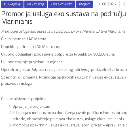
01. 08. 2025.
Au
EU NATJEČAJI
HR NATJEČAJI
NAŠE AKTIVNOSTI
PROJEKT
Promocija usluga eko sustava na područj
Marinianis
Promocija usluga eko sustava na području LAG-a Mareta, LAG-a Marinianis
Glavni partner: LAG Mareta
Projektni partner 1: LAG Marinianis
Ukupno dodijeljeni iznos javne potpore za Projekt: 54.802,00 eura.
Ukupno trajanje projekta: 11 mjeseci
Opći cilj projekta: Potpora razvoju lokalnog, održivog, poduzetništva kroz 
Specifični cilj projekta: Promocija opskrbnih i kulturnih usluga ekosustava 
proizvoda i usluga
Glavne aktivnosti projekta:
Upravljanje projektom
Edukacija o mehanizmima donošenja javnih politika u Europskoj uniji
prirode, obrazloženje pojmova ekosustav, usluge ekosustava i sl.)
Promocija opskrbnih usluga ekosustava (zorni prikaz – upravljanje