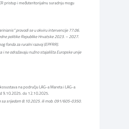
R pristup i međuteritorijalnu suradnju mogu
nianis“ provodi se u okviru intervencije 77.06.
edne politike Republike Hrvatske 2023. – 2027.
og fonda za ruralni razvoj (EPFRR).
a i ne odražavaju nužno stajališta Europske unije
ekosustava na području LAG-a Mareta i LAG-a
od 9.10.2025. do 12.10.2025.
o sa srijedom 8.10.2025. ili mob. 091/605-0350.