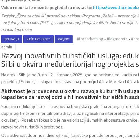
Video reportaže možete pogledati u nastavku:
https://www.faceboo
Projekt „Šjora za otok III.“ provodi se u sklopu Programa „Zaželi – prevencija 
socijalnog fonda plus (ESF+), s ciljem unaprjeđenja kvalitete života starijih
na lokalnoj razini
#forestbathing
•
#lagmareta
•
#pro
EDUKACIJA
NAŠE AKTIVNOSTI
PROJEKT
admin
Razvoj inovativnih turističkih usluga: eduk
Silbi u okviru međuteritorijalnog projekta 
Na otoku Silbi je od 9. do 12. listopada 2025. godine održana edukacija za 
projekta „Promocija usluga eko sustava na području LAG-a Mareta i LAG-a 
Aktivnost je provedena u okviru razvoja kulturnih usluga 
kapaciteta za razvoj održivih i inovativnih turističkih sad
Sudionici edukacije stekli su osnovna teorijska i praktična znanja o forest 
doprinosi fizičkom i mentalnom zdravlju, uz naglasak na interpretaciju pri
okruženju. Poseban fokus bio je na valorizaciji šumskih ekosustava crnike
razvoj novih turističkih proizvoda.
Ova aktivnost doprinosi diversifikaciji turističke ponude, produljenju turist