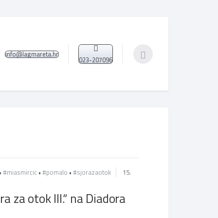
info@lagmareta.hr
023-207096
•
#miasmircic
•
#pomalo
•
#sjorazaotok
15.
a za otok III.“ na Diadora