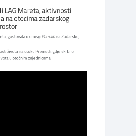
odi LAG Mareta, aktivnosti
ma na otocima zadarskog
rostor
ta, gostovala u emisiji
Pomalo
na Zadarskoj
osti života na otoku Premudi, gdje skrbi o
života u otočnim zajednicama.