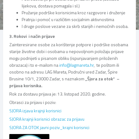
lijekova, dostava pomagala i sl.)
Pružanje podrške korisnicima kroz razgovore i druženje
Pratnja i pomoć u različitim socijalnim aktivnostima
I druge poslove vezane za skrb starijih i nemoćnih osoba.
3. Rokovi i način prijave
Zainteresirane osobe za korištenje potpore i podrške osobama
starije životne dobi i osobama u nepovoljnom položaju prijave
mogu podnijeti u pisanom obliku (ispunjavanjem priloženih
obrazaca) i to e-mailom na
info@lagmareta.hr
, te poštom ili
osobno na adresu: LAG Mareta, Područni ured Zadar, Špire
Brusine 10/1, 23000 Zadar, s naznakom
„Šjora za otok“ –
prijava korisnika.
Rok za dostavu prijava je: 13. listopad 2020. godine.
Obrasci za prijavu i poziv:
SJORA izjava krajnji korisnici
SJORA krajnji korisnici obrazac za prijavu
SJORA ZA OTOK javni poziv_krajni korisnici