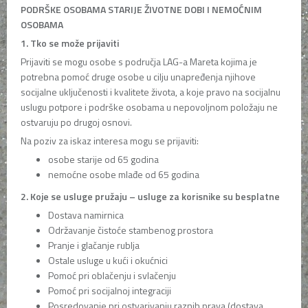
PODRŠKE OSOBAMA STARIJE ŽIVOTNE DOBI I NEMOĆNIM
OSOBAMA
1. Tko se može prijaviti
Prijaviti se mogu osobe s područja LAG-a Mareta kojima je
potrebna pomoć druge osobe u cilju unapređenja njihove
socijalne uključenosti i kvalitete života, a koje pravo na socijalnu
uslugu potpore i podrške osobama u nepovoljnom položaju ne
ostvaruju po drugoj osnovi.
Na poziv za iskaz interesa mogu se prijaviti:
osobe starije od 65 godina
nemoćne osobe mlađe od 65 godina
2. Koje se usluge pružaju – usluge za korisnike su besplatne
Dostava namirnica
Održavanje čistoće stambenog prostora
Pranje i glačanje rublja
Ostale usluge u kući i okućnici
Pomoć pri oblačenju i svlačenju
Pomoć pri socijalnoj integraciji
Posredovanje pri ostvarivanju raznih prava (dostava