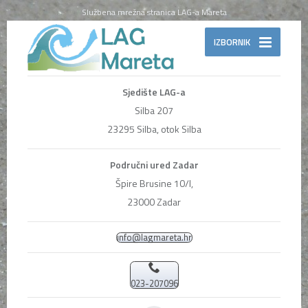
Službena mrežna stranica LAG-a Mareta
IZBORNIK
Sjedište LAG-a
Silba 207
23295 Silba, otok Silba
Područni ured Zadar
Špire Brusine 10/I,
23000 Zadar
info@lagmareta.hr
023-207096