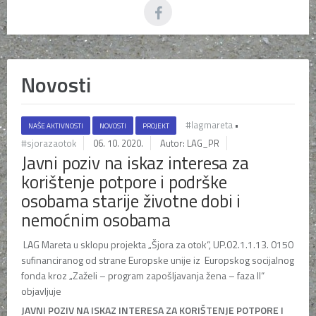
Novosti
#lagmareta
•
NAŠE AKTIVNOSTI
NOVOSTI
PROJEKT
#sjorazaotok
06. 10. 2020.
Autor: LAG_PR
Javni poziv na iskaz interesa za
korištenje potpore i podrške
osobama starije životne dobi i
nemoćnim osobama
LAG Mareta u sklopu projekta „Šjora za otok“, UP.02.1.1.13. 0150
sufinanciranog od strane Europske unije iz Europskog socijalnog
fonda kroz „Zaželi – program zapošljavanja žena – faza II“
objavljuje
JAVNI POZIV NA ISKAZ INTERESA ZA KORIŠTENJE POTPORE I