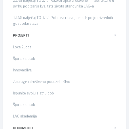
2.LAG natječaj TO 2.1.1 Razvoj opće društvene infrastrukture u
svrhu podizanja kvalitete života stanovnika LAG-a
1.LAG natječaj TO 1.1.1 Potpora razvoju malih poljoprivrednih
gospodarstava
PROJEKTI
Local2Local
Šjora za otok II
Innovaoliva
Zadruge i društveno poduzetništvo
Ispunite svoju zlatnu dob
Šjora za otok
LAG akademija
DOKUMENTI