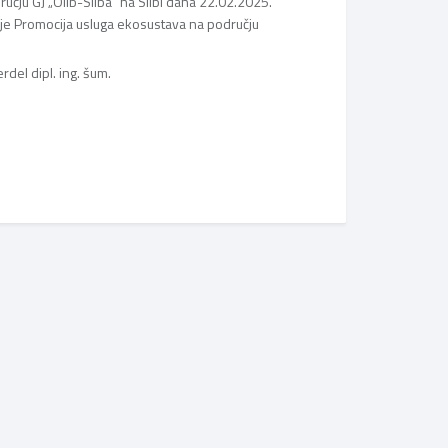
čju GJ „Olib-Silba“ na Silbi dana 22.02.2025.
je Promocija usluga ekosustava na području
rdel dipl. ing. šum.