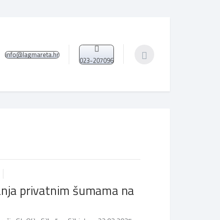
info@lagmareta.hr
023-207096
janja privatnim šumama na