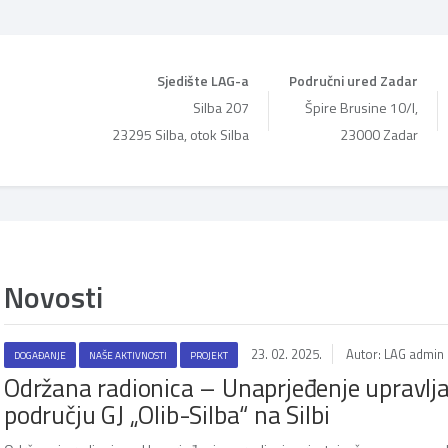
Sjedište LAG-a
Područni ured Zadar
Silba 207
Špire Brusine 10/I,
23295 Silba, otok Silba
23000 Zadar
Novosti
23. 02. 2025.
Autor: LAG admin
DOGAĐANJE
NAŠE AKTIVNOSTI
PROJEKT
Održana radionica – Unaprjeđenje upravl
području GJ „Olib-Silba“ na Silbi