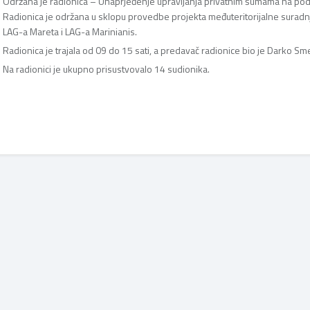
Održana je radionica – Unaprjeđenje upravljanja privatnim šumama na podru
Radionica je održana u sklopu provedbe projekta međuteritorijalne suradn
LAG-a Mareta i LAG-a Marinianis.
Radionica je trajala od 09 do 15 sati, a predavač radionice bio je Darko Sme
Na radionici je ukupno prisustvovalo 14 sudionika.