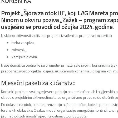
KORISNIKA
Projekt „Šjora za otok III“, koji LAG Mareta p
Ninom u okviru poziva „Zaželi – program zapoš
uspješno se provodi od ožujka 2024. godine.
U sklopu aktivnosti vidljivosti projekta izrađeni su promotivni materijali:
torba za spizu,
rokovnik,
kemijska olovka.
Naše domaćice podijelile su promotivne materijale svojim korisnicima tije
prepoznatljivost projekta i osjećaj uključenosti korisnika u program koji im
Mjesečni paketi za kućanstvo
Korisnici projekta svakog mjeseca primaju pakete kućanskih i higijenskih p
skladu s projektnim aktivnostima te se organizirano prevoze do otočnih po
Po dolasku na otok, pakete preuzimaju naše domaćice, koje ih potom distrib
terenskih obilazaka. Ovakav model organizacije omogućuje kontinuiranu i
prometnoj izoliranosti i specifičnostima otočnog života.