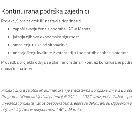
Kontinuirana podrška zajednici
Projekt „Šjora za otok III“ nastavlja doprinositi:
zapošljavanju žena s područja LAG-a Mareta,
jačanju njihove ekonomske sigurnosti,
smanjenju rizika od siromaštva,
unaprjeđenju kvalitete života starijih i nemoćnih osoba na otocima.
Provedba projekta odvija se planiranom dinamikom, uz kontinuiranu podr
domaćica na terenu.
Projekt „Šjora za otok III“ sufinanciran je sredstvima Europske unije iz Euro
Programa Učinkoviti ljudski potencijali 2021. – 2027. kroz poziv „Zaželi – p
vrijednost projekta i iznos bespovratnih sredstava definirani su Ugovorom o
objave isključiva je odgovornost LAG-a Mareta.