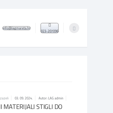
info@lagmareta.hr
023-207096
zazeli
03. 09. 2024.
Autor: LAG admin
I MATERIJALI STIGLI DO