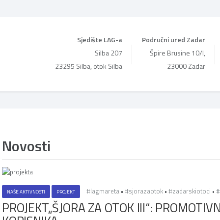
Sjedište LAG-a
Područni ured Zadar
Silba 207
Špire Brusine 10/I,
23295 Silba, otok Silba
23000 Zadar
Novosti
#lagmareta
•
#sjorazaotok
•
#zadarskiotoci
•
#
NAŠE AKTIVNOSTI
PROJEKT
PROJEKT„ŠJORA ZA OTOK III“: PROMOTIVN