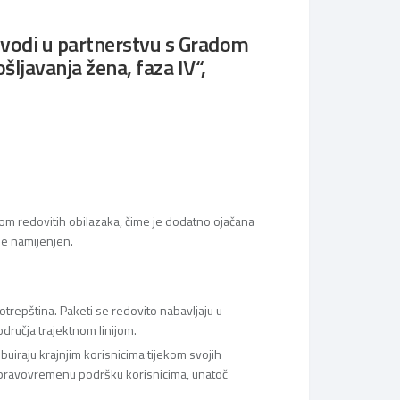
rovodi u partnerstvu s Gradom
ljavanja žena, faza IV“,
kom redovitih obilazaka, čime je dodatno ojačana
 je namijenjen.
otrepština. Paketi se redovito nabavljaju u
dručja trajektnom linijom.
uiraju krajnjim korisnicima tijekom svojih
 pravovremenu podršku korisnicima, unatoč