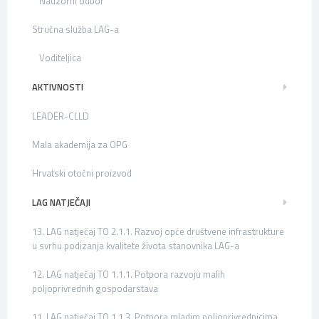
Nadzorni odbor
Stručna služba LAG-a
Voditeljica
AKTIVNOSTI
LEADER-CLLD
Mala akademija za OPG
Hrvatski otočni proizvod
LAG NATJEČAJI
13. LAG natječaj TO 2.1.1. Razvoj opće društvene infrastrukture
u svrhu podizanja kvalitete života stanovnika LAG-a
12. LAG natječaj TO 1.1.1. Potpora razvoju malih
poljoprivrednih gospodarstava
11. LAG natječaj TO 1.1.3. Potpora mladim poljoprivrednicima