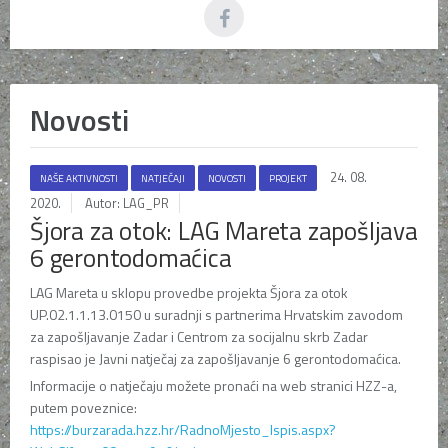
Novosti
24. 08.
NAŠE AKTIVNOSTI
NATJEČAJI
NOVOSTI
PROJEKT
2020.
Autor: LAG_PR
Šjora za otok: LAG Mareta zapošljava
6 gerontodomaćica
LAG Mareta u sklopu provedbe projekta Šjora za otok
UP.02.1.1.13.0150 u suradnji s partnerima Hrvatskim zavodom
za zapošljavanje Zadar i Centrom za socijalnu skrb Zadar
raspisao je Javni natječaj za zapošljavanje 6 gerontodomaćica.
Informacije o natječaju možete pronaći na web stranici HZZ-a,
putem poveznice:
https://burzarada.hzz.hr/RadnoMjesto_Ispis.aspx?