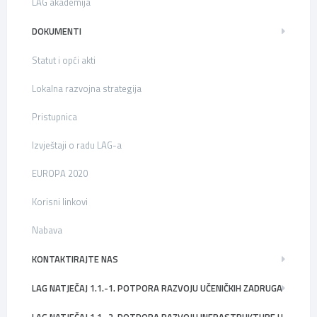
LAG akademija
DOKUMENTI
Statut i opći akti
Lokalna razvojna strategija
Pristupnica
Izvještaji o radu LAG-a
EUROPA 2020
Korisni linkovi
Nabava
KONTAKTIRAJTE NAS
LAG NATJEČAJ 1.1.-1. POTPORA RAZVOJU UČENIČKIH ZADRUGA
LAG NATJEČAJ 1.1.-2. POTPORA RAZVOJU INFRASTRUKTURE U