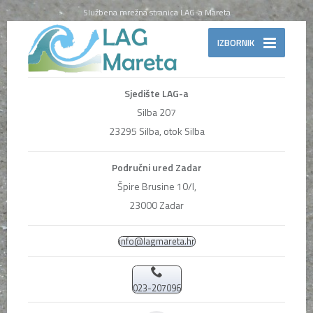
Službena mrežna stranica LAG-a Mareta
IZBORNIK
Sjedište LAG-a
Silba 207
23295 Silba, otok Silba
Područni ured Zadar
Špire Brusine 10/I,
23000 Zadar
info@lagmareta.hr
023-207096