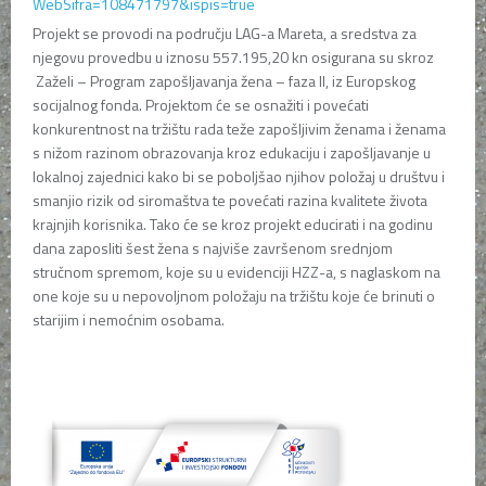
WebSifra=108471797&ispis=true
Projekt se provodi na području LAG-a Mareta, a sredstva za
njegovu provedbu u iznosu 557.195,20 kn osigurana su skroz
Zaželi – Program zapošljavanja žena – faza II, iz Europskog
socijalnog fonda. Projektom će se osnažiti i povećati
konkurentnost na tržištu rada teže zapošljivim ženama i ženama
s nižom razinom obrazovanja kroz edukaciju i zapošljavanje u
lokalnoj zajednici kako bi se poboljšao njihov položaj u društvu i
smanjio rizik od siromaštva te povećati razina kvalitete života
krajnjih korisnika. Tako će se kroz projekt educirati i na godinu
dana zaposliti šest žena s najviše završenom srednjom
stručnom spremom, koje su u evidenciji HZZ-a, s naglaskom na
one koje su u nepovoljnom položaju na tržištu koje će brinuti o
starijim i nemoćnim osobama.