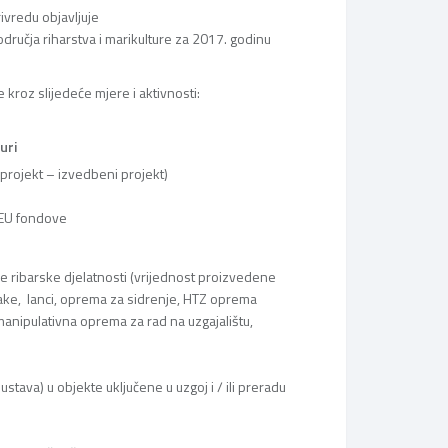
ivredu objavljuje
ručja riharstva i marikulture za 2017. godinu
kroz slijedeće mjere i aktivnosti:
uri
 projekt – izvedbeni projekt)
 EU fondove
 ribarske djelatnosti (vrijednost proizvedene
ake, lanci, oprema za sidrenje, HTZ oprema
 manipulativna oprema za rad na uzgajalištu,
tava) u objekte uključene u uzgoj i / ili preradu