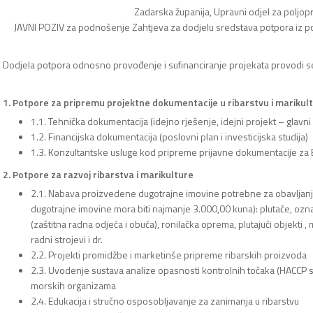
Zadarska županija, Upravni odjel za poljopr
JAVNI POZIV za podnošenje Zahtjeva za dodjelu sredstava potpora iz pod
Dodjela potpora odnosno provođenje i sufinanciranje projekata provodi se 
1. Potpore za pripremu projektne dokumentacije u ribarstvu i marikult
1.1. Tehnička dokumentacija (idejno rješenje, idejni projekt – glavni
1.2. Financijska dokumentacija (poslovni plan i investicijska studija)
1.3. Konzultantske usluge kod pripreme prijavne dokumentacije za
2. Potpore za razvoj ribarstva i marikulture
2.1. Nabava proizvedene dugotrajne imovine potrebne za obavljanje
dugotrajne imovine mora biti najmanje 3.000,00 kuna): plutače, ozn
(zaštitna radna odjeća i obuća), ronilačka oprema, plutajući objekti ,
radni strojevi i dr.
2.2. Projekti promidžbe i marketinše pripreme ribarskih proizvoda
2.3. Uvodenje sustava analize opasnosti kontrolnih točaka (HACCP sus
morskih organizama
2.4. Edukacija i stručno osposobljavanje za zanimanja u ribarstvu