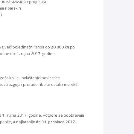
eno istraživačkih projekata
nje ribarskih
 i
 Najveći pojedinačni iznos do
20 000 kn
po
godine do 1 . rujna 2017. godine.
eća koji su ovlaštenici povlastice
sti uzgoja i prerade ribe te ostalih morskih
 1 . rujna 2017. godine. Potpore se odobravaju
upanije,
a najkasnije do 31. prosinca 2017.