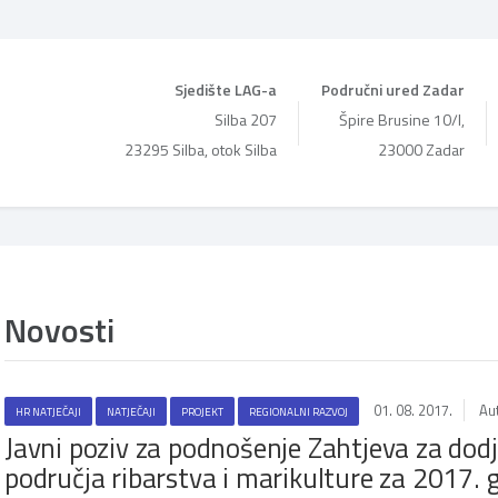
Sjedište LAG-a
Područni ured Zadar
Silba 207
Špire Brusine 10/I,
23295 Silba, otok Silba
23000 Zadar
Novosti
01. 08. 2017.
Au
HR NATJEČAJI
NATJEČAJI
PROJEKT
REGIONALNI RAZVOJ
Javni poziv za podnošenje Zahtjeva za dodj
područja ribarstva i marikulture za 2017. 