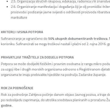
2.5. Organizacija stručnih skupova, edukacija, radionica i/ili znanstv
2.6. Organiziranje manifestacija i događanja čiji je cilj promidža i trže
proizvoda i podizanje javne svijesti o održivosti proizvoda ribarstva
marikulture
KRITERIJ I VISINA POTPORA
Sufinanciranje je ograničeno do
50% ukupnih dokumentiranih troškova
.
korisniku. Sufinancirati se mogu troškovi nastali i plaćni od 2. rujna 2016. 
PRIHVATLJIVI TRAŽITELJI ZA DODJELU POTPORA
Potpora se može dodijeliti fizičkilm i pravnim osobama iz ranga mikro poduz
za uzgoj ribe i drugih morskih organizama odnosno s Registriranom djelatno
organizama te imaju prebivalite/sjedište na području Zadarske županije.
ROK ZA PODNOŠENJE
Rok za podnošnje Zahtjeva počinje danom objavc Javnog poziva, a traje do
po redoslijedu zaprimanja, do utroška sredstava planiranih u proračunu Ž
godine.