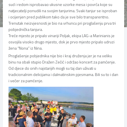
sud i redom isprobavao ukusne uzorke mesa i povrća koje su
natjecatelji ponudili na svojim tanjurima. Svaki tanjur se isproban
i ocijenjen pred publikom tako da je sve bilo transparentno.
Trenutak neizvjesnosti je bio na vrhuncu pri proglašenju prva tri
pobjednička tanjura.
Treće mjesto je pripalo vinariji Poljak, ekipa LAG-a Marinianis je
osvojila visoko drugo mjesto, dok je prvo mjesto pripalo udruzi
žena “Nona” iz Nina.
Proglašenje pobjednika nije bio i kraj druženja jer je na veliku
binu na obali stupio Dražen Zečić i održao koncert za pamćenje.
Od djece do onih najstarijih mogli su taj dan uživati u
tradicionalnim delicijama i dalmatinskim pjesmama. Bili su to i dan
i večer za pamćenje.