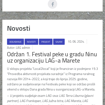
Novosti
10. 06. 2024.
DOGAĐANJE
NOVOSTI
PROJEKT
SAJAM
Autor: LAG admin
Održan 1. Festival peke u gradu Ninu
uz organizaciju LAG-a Marete
U sklopu projekta “Local2local” koji je financiran iz podmjere 19.3
“Provedba aktivnosti projekata suradnje” iz Programa ruralnog
razvoja RH 2014-2022, a koji traje do lipnja 2025. godine,
održano je sudjelovanje na Festivalu peke koji se održao prošli
vikend u sklopu Dana grada Nina u suorganizaciji LAG-a Mareta.
–
U projektu sudjeluje osam LAG-ova: LAG Terra Liburna (glavni
partner), LAG Frankopan, LAG Južna Istra, LAG Mareta, LAG