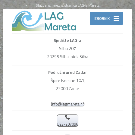
Službena mrežna stranica LAG-a Mareta
IZBORNIK
Sjedište LAG-a
Silba 207
23295 Silba, otok Silba
Područni ured Zadar
Špire Brusine 10/I,
23000 Zadar
info@lagmareta.hr
023-207096