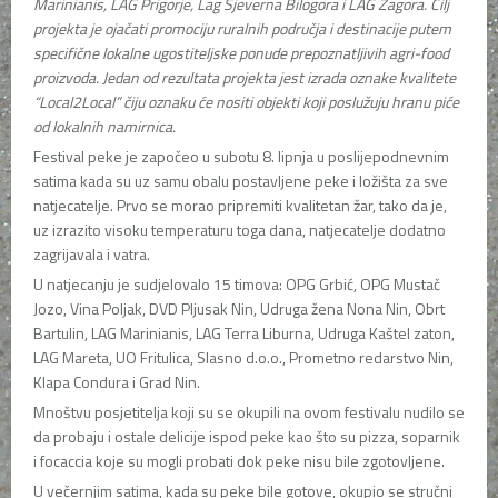
Marinianis, LAG Prigorje, Lag Sjeverna Bilogora i LAG Zagora. Cilj
projekta je ojačati promociju ruralnih područja i destinacije putem
specifične lokalne ugostiteljske ponude prepoznatljivih agri-food
proizvoda. Jedan od rezultata projekta jest izrada oznake kvalitete
“Local2Local” čiju oznaku će nositi objekti koji poslužuju hranu piće
od lokalnih namirnica.
Festival peke je započeo u subotu 8. lipnja u poslijepodnevnim
satima kada su uz samu obalu postavljene peke i ložišta za sve
natjecatelje. Prvo se morao pripremiti kvalitetan žar, tako da je,
uz izrazito visoku temperaturu toga dana, natjecatelje dodatno
zagrijavala i vatra.
U natjecanju je sudjelovalo 15 timova: OPG Grbić, OPG Mustač
Jozo, Vina Poljak, DVD Pljusak Nin, Udruga žena Nona Nin, Obrt
Bartulin, LAG Marinianis, LAG Terra Liburna, Udruga Kaštel zaton,
LAG Mareta, UO Fritulica, Slasno d.o.o., Prometno redarstvo Nin,
Klapa Condura i Grad Nin.
Mnoštvu posjetitelja koji su se okupili na ovom festivalu nudilo se
da probaju i ostale delicije ispod peke kao što su pizza, soparnik
i focaccia koje su mogli probati dok peke nisu bile zgotovljene.
U večernjim satima, kada su peke bile gotove, okupio se stručni