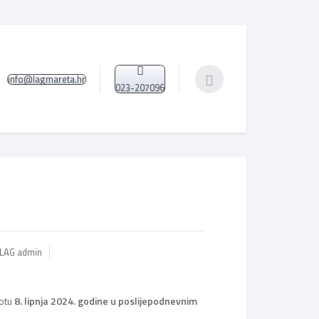
info@lagmareta.hr
023-207096
 LAG admin
botu
8. lipnja 2024. godine u poslijepodnevnim