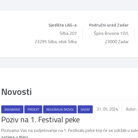
Sjedište LAG-a
Područni ured Zadar
Silba 207
Špire Brusine 10/I,
23295 Silba, otok Silba
23000 Zadar
Novosti
31. 05. 2024.
Autor:
DOGAĐANJE
PROJEKT
REGIONALNI RAZVOJ
SAJAM
Poziv na 1. Festival peke
Pozivamo Vas na sudjelovanje na 1. Festivalu peke koji će se održati u su
satima u Ninu.