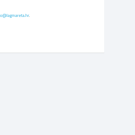
fo@lagmareta.hr
.