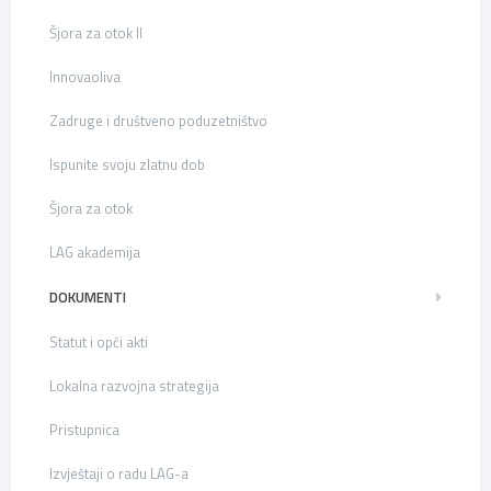
Šjora za otok II
Innovaoliva
Zadruge i društveno poduzetništvo
Ispunite svoju zlatnu dob
Šjora za otok
LAG akademija
DOKUMENTI
Statut i opći akti
Lokalna razvojna strategija
Pristupnica
Izvještaji o radu LAG-a