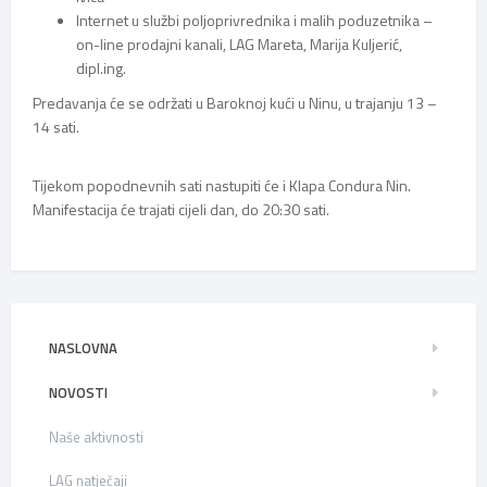
Internet u službi poljoprivrednika i malih poduzetnika –
on-line prodajni kanali, LAG Mareta, Marija Kuljerić,
dipl.ing.
Predavanja će se održati u Baroknoj kući u Ninu, u trajanju 13 –
14 sati.
Tijekom popodnevnih sati nastupiti će i Klapa Condura Nin.
Manifestacija će trajati cijeli dan, do 20:30 sati.
NASLOVNA
NOVOSTI
Naše aktivnosti
LAG natječaji