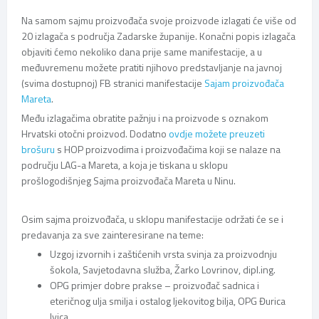
Na samom sajmu proizvođača svoje proizvode izlagati će više od
20 izlagača s područja Zadarske županije. Konačni popis izlagača
objaviti ćemo nekoliko dana prije same manifestacije, a u
međuvremenu možete pratiti njihovo predstavljanje na javnoj
(svima dostupnoj) FB stranici manifestacije
Sajam proizvođača
Mareta
.
Među izlagačima obratite pažnju i na proizvode s oznakom
Hrvatski otočni proizvod. Dodatno
ovdje možete preuzeti
brošuru
s HOP proizvodima i proizvođačima koji se nalaze na
području LAG-a Mareta, a koja je tiskana u sklopu
prošlogodišnjeg Sajma proizvođača Mareta u Ninu.
Osim sajma proizvođača, u sklopu manifestacije održati će se i
predavanja za sve zainteresirane na teme:
Uzgoj izvornih i zaštićenih vrsta svinja za proizvodnju
šokola, Savjetodavna služba, Žarko Lovrinov, dipl.ing.
OPG primjer dobre prakse – proizvođač sadnica i
eteričnog ulja smilja i ostalog ljekovitog bilja, OPG Đurica
Ivica