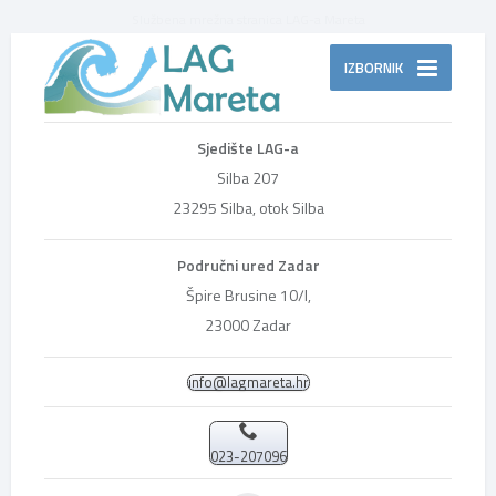
Službena mrežna stranica LAG-a Mareta
IZBORNIK
Sjedište LAG-a
Silba 207
23295 Silba, otok Silba
Područni ured Zadar
Špire Brusine 10/I,
23000 Zadar
info@lagmareta.hr
023-207096