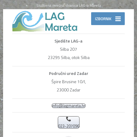
Službena mrežna stranica LAG-a Mareta
IZBORNIK
Sjedište LAG-a
Silba 207
23295 Silba, otok Silba
Područni ured Zadar
Špire Brusine 10/I,
23000 Zadar
info@lagmareta.hr
023-207096