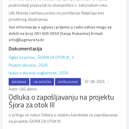
podnositelji prijava bit će obaviješteni u zakonskom roku.
LAG Mareta zadržava pravo na poništenje Natječaja bez
posebnog objašnjenja.
Sve informacije o oglasu i prijemu u radni odnos mogu se
dobiti na broj: 091 605 0350 (Sanja Rukavina) ili mail:
info@lagmareta.hr
Dokumentacija
Oglas za posao_ŠJORA ZA OTOK III_3
Prijavni obrazac_2026
Izjava o davanju suglasnosti_2026
07. 08. 2025.
DOGAĐANJE
LAG NATJEČAJI
ZAPOŠLJAVANJE
Autor: LAG admin
Odluka o zapošljavanju na projektu
Šjora za otok III
U prilogu se nalazi Odluka o odabiru kandidata za zapošljavanje
na projektu ŠJORA ZA OTOK III.