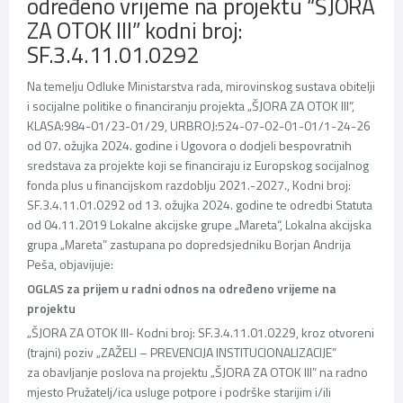
određeno vrijeme na projektu “ŠJORA
ZA OTOK III” kodni broj:
SF.3.4.11.01.0292
Na temelju Odluke Ministarstva rada, mirovinskog sustava obitelji
i socijalne politike o financiranju projekta „ŠJORA ZA OTOK III”,
KLASA:984-01/23-01/29, URBROJ:524-07-02-01-01/1-24-26
od 07. ožujka 2024. godine i Ugovora o dodjeli bespovratnih
sredstava za projekte koji se financiraju iz Europskog socijalnog
fonda plus u financijskom razdoblju 2021.-2027., Kodni broj:
SF.3.4.11.01.0292 od 13. ožujka 2024. godine te odredbi Statuta
od 04.11.2019 Lokalne akcijske grupe „Mareta“, Lokalna akcijska
grupa „Mareta” zastupana po dopredsjedniku Borjan Andrija
Peša, objavijuje:
OGLAS za prijem u radni odnos na određeno vrijeme na
projektu
„ŠJORA ZA OTOK III- Kodni broj: SF.3.4.11.01.0229, kroz otvoreni
(trajni) poziv „ZAŽELI – PREVENCIJA INSTITUCIONALIZACIJE”
za obavljanje poslova na projektu „ŠJORA ZA OTOK III” na radno
mjesto Pružatelj/ica usluge potpore i podrške starijim i/ili