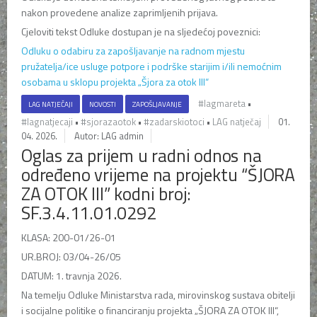
nakon provedene analize zaprimljenih prijava.
Cjeloviti tekst Odluke dostupan je na sljedećoj poveznici:
Odluku o odabiru za zapošljavanje na radnom mjestu
pružatelja/ice usluge potpore i podrške starijim i/ili nemoćnim
osobama u sklopu projekta „Šjora za otok III“
#lagmareta
•
LAG NATJEČAJI
NOVOSTI
ZAPOŠLJAVANJE
#lagnatjecaji
•
#sjorazaotok
•
#zadarskiotoci
•
LAG natječaj
01.
04. 2026.
Autor: LAG admin
Oglas za prijem u radni odnos na
određeno vrijeme na projektu “ŠJORA
ZA OTOK III” kodni broj:
SF.3.4.11.01.0292
KLASA: 200-01/26-01
UR.BROJ: 03/04-26/05
DATUM: 1. travnja 2026.
Na temelju Odluke Ministarstva rada, mirovinskog sustava obitelji
i socijalne politike o financiranju projekta „ŠJORA ZA OTOK III“,