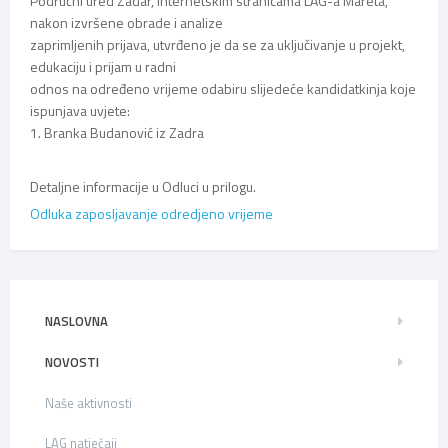
Područni ured Zadar, internetskim stranicama LAG-a Mareta,
nakon izvršene obrade i analize
zaprimljenih prijava, utvrđeno je da se za uključivanje u projekt,
edukaciju i prijam u radni
odnos na određeno vrijeme odabiru slijedeće kandidatkinja koje
ispunjava uvjete:
1. Branka Budanović iz Zadra
Detaljne informacije u Odluci u prilogu.
Odluka zaposljavanje odredjeno vrijeme
NASLOVNA
NOVOSTI
Naše aktivnosti
LAG natječaji