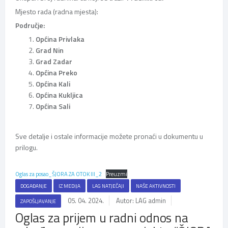
Mjesto rada (radna mjesta):
Područje:
Općina Privlaka
Grad Nin
Grad Zadar
Općina Preko
Općina Kali
Općina Kukljica
Općina Sali
Sve detalje i ostale informacije možete pronaći u dokumentu u
prilogu.
Oglas za posao_ŠJORA ZA OTOK III_2
Preuzmi
DOGAĐANJE
IZ MEDIJA
LAG NATJEČAJI
NAŠE AKTIVNOSTI
05. 04. 2024.
Autor: LAG admin
ZAPOŠLJAVANJE
Oglas za prijem u radni odnos na