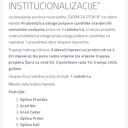
INSTITUCIONALIZACIJE“
za obavljanje poslova na projektu „ŠJORA ZA OTOK III“ na radno
mjesto
Pružatelj/ica usluge potpore i podrške starijim i/ili
nemoćnim osobama
prima se
1 radnika/ca
. U okviru projekta
svaki pružatelj/ica usluge pruža uslugu potpore i podrške za
najmanje 7 pripadnika ciljne skupine mjesečno.
Trajanje radnog odnosa:
9 (devet) mjeseci uz probni rok na 3
(tri mjeseca). Na puno radno vrijeme (za vrijeme trajanja
projekta Šjora za otok III). S početkom rada 10. travnja 2026.
godine.
Ukupan broj radnika/ca koji se traži:
1 radnik/ca.
Mjesto rada (radna mjesta):
Područje:
Općina Privlaka
Grad Nin
Grad Zadar
Općina Preko
Općina Kali