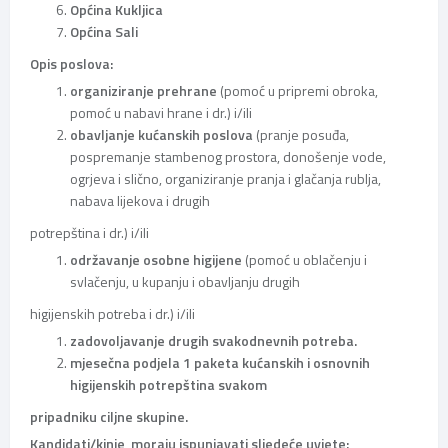
Općina Kukljica
Općina Sali
Opis poslova:
organiziranje prehrane
(pomoć u pripremi obroka,
pomoć u nabavi hrane i dr.) i/ili
obavljanje kućanskih poslova
(pranje posuđa,
pospremanje stambenog prostora, donošenje vode,
ogrjeva i slično, organiziranje pranja i glačanja rublja,
nabava lijekova i drugih
potrepština i dr.) i/ili
održavanje osobne higijene
(pomoć u oblačenju i
svlačenju, u kupanju i obavljanju drugih
higijenskih potreba i dr.) i/ili
zadovoljavanje drugih svakodnevnih potreba.
mjesečna podjela 1 paketa kućanskih i osnovnih
higijenskih potrepština svakom
pripadniku ciljne skupine.
Kandidati/kinje moraju ispunjavati sljedeće uvjete: