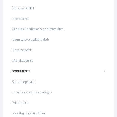
Šjora za otok II
Innovaoliva
Zadruge i društveno poduzetništvo
Ispunite svoju zlatnu dob
Šjora za otok
LAG akademija
DOKUMENTI
Statut i opći akti
Lokalna razvojna strategija
Pristupnica
Izvještaji o radu LAG-a