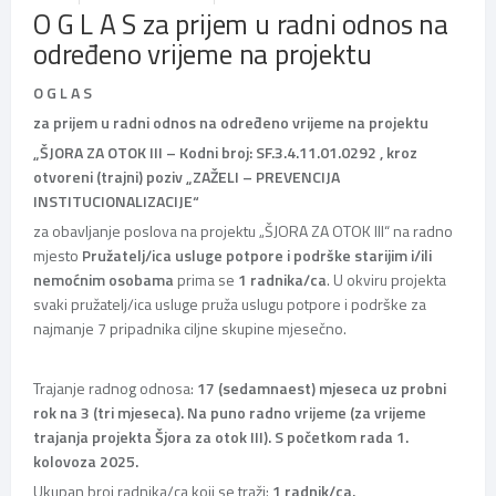
O G L A S za prijem u radni odnos na
određeno vrijeme na projektu
O G L A S
za prijem u radni odnos na određeno vrijeme na projektu
„ŠJORA ZA OTOK III
– Kodni broj: SF.3.4.11.01.0292
, kroz
otvoreni (trajni) poziv „ZAŽELI – PREVENCIJA
INSTITUCIONALIZACIJE“
za obavljanje poslova na projektu „ŠJORA ZA OTOK III“ na radno
mjesto
Pružatelj/ica usluge potpore i podrške starijim i/ili
nemoćnim osobama
prima se
1 radnika/ca
. U okviru projekta
svaki pružatelj/ica usluge pruža uslugu potpore i podrške za
najmanje 7 pripadnika ciljne skupine mjesečno.
Trajanje radnog odnosa:
17 (sedamnaest) mjeseca uz probni
rok na 3 (tri mjeseca). Na puno radno vrijeme (za vrijeme
trajanja projekta Šjora za otok III). S početkom rada 1.
kolovoza 2025.
Ukupan broj radnika/ca koji se traži:
1 radnik/ca.