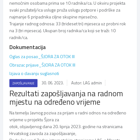
nemoćnim osobama prima se 10 radnika/ca. U okviru projekta
svaki pružatelj/ica usluge pruža uslugu potpore i podrške za
najmanje 6 pripadnika ciljne skupine mjesečno.
Trajanje radnog odnosa: 33 (trideset tri) mjeseca uz probni rok
na 3 (tri mjeseca). Ukupan broj radnika/ca koji se traži: 10
radnik/ca.
Dokumentacija
Oglas za posao_ŠJORA ZA OTOK III
Obrazac prijave_ŠJORA ZA OTOK III
Izjava o davanju suglasnoti
30. 06. 2023.
Autor: LAG admin
ZAPOŠLJAVANJE
Rezultati zapošljavanja na radnom
mjestu na određeno vrijeme
Na temelju Javnog poziva za prijam u radni odnos na određeno
vrijeme u projektu Šjora za
otok, objavljenog dana 20. lipnja 2023. godine na stranicama
Hrvatskog zavoda za zapošljavanje,