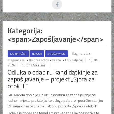
Kategorija:
<span>Zapošljavanje</span>
#lagmareta
•
LAG NATJEČAJI
NOVOSTI
ZAPOŠLJAVANJE
#lagnatjecaji
•
#sjorazaotok
•
#zazeli
•
LAG natječaj
10. 04.
2026.
Autor: LAG admin
Odluka o odabiru kandidatkinje za
zapošljavanje – projekt „Šjora za
otok III“
LAG Mareta
donio je Odluku o odabiru za zapošljavanje na
radnom mjestu pružatelja/ice usluge potpore i podrške starijim
i/ili nemoćnim osobama u sklopu projekta „Šjora za otok III“.
Odluka je donesena temeljem provedenog Javnog poziva te