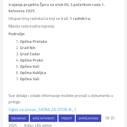
trajanja projekta Šjora za otok III). S početkom rada 1.
kolovoza 2025.
Ukupan broj radnika/ca koji se traži:
1 radnik/ca.
Mjesto rada (radna mjesta):
Područje:
Općina Privlaka
Grad Nin
Grad Zadar
Općina Preko
Općina Kali
Općina Kukljica
Općina Sali
Sve detalje i ostale informacije možete pronaći u dokumentu u
prilogu.
Oglas-za-posao_SJORA-ZA-OTOK-III_2
18. 07.
DOGAĐANJE
NAŠE AKTIVNOSTI
PROJEKT
ZAPOŠLJAVANJE
2025.
Autor: LAG admin