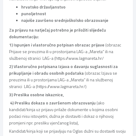
hrvatsko državljanstvo
punoljetnost
najviše završeno srednjoškolsko obrazovanje
Za prijavu na natječaj potrebno je priložiti slijedeću
dokumentaciju:
1) Ispunjen i vlastoručno potpisan obrazac prijave
(obrazac
Prijave se preuzima ili u prostorijama LAG-a „Mareta“ ili na
službenoj stranici LAG-a (https://www.lagmareta.hr/
2) Vlastoručno potpisana Izjava o davanju suglasnosti za
prikupljanje i obradu osobnih podataka
(obrazac Izjava se
preuzima ili u prostorijama LAG-a „Mareta“ ili na službenoj
stranici LAG-a (https://www.lagmareta.hr/)
3) Preslika osobne iskaznice,
4) Presliku dokaza o završenom obrazovanju
(ako
kandidat/kinja uz prijavu prilaže dokumente u kojima osobni
podaci nisu istovjetni, dužna je dostaviti i dokaz o njihovoj
promjeni npr. presliku vjenčanog lista),
Kandidat/kinja koji se prijavljuju na Oglas dužni su dostaviti svoju