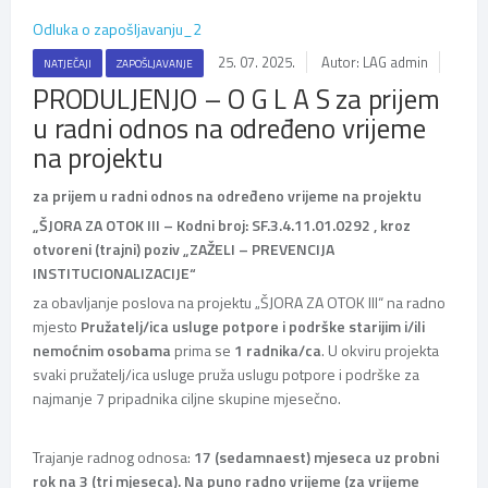
Odluka o zapošljavanju_2
25. 07. 2025.
Autor: LAG admin
NATJEČAJI
ZAPOŠLJAVANJE
PRODULJENJO – O G L A S za prijem
u radni odnos na određeno vrijeme
na projektu
za prijem u radni odnos na određeno vrijeme na projektu
„ŠJORA ZA OTOK III
– Kodni broj: SF.3.4.11.01.0292
, kroz
otvoreni (trajni) poziv „ZAŽELI – PREVENCIJA
INSTITUCIONALIZACIJE“
za obavljanje poslova na projektu „ŠJORA ZA OTOK III“ na radno
mjesto
Pružatelj/ica usluge potpore i podrške starijim i/ili
nemoćnim osobama
prima se
1 radnika/ca
. U okviru projekta
svaki pružatelj/ica usluge pruža uslugu potpore i podrške za
najmanje 7 pripadnika ciljne skupine mjesečno.
Trajanje radnog odnosa:
17 (sedamnaest) mjeseca uz probni
rok na 3 (tri mjeseca). Na puno radno vrijeme (za vrijeme