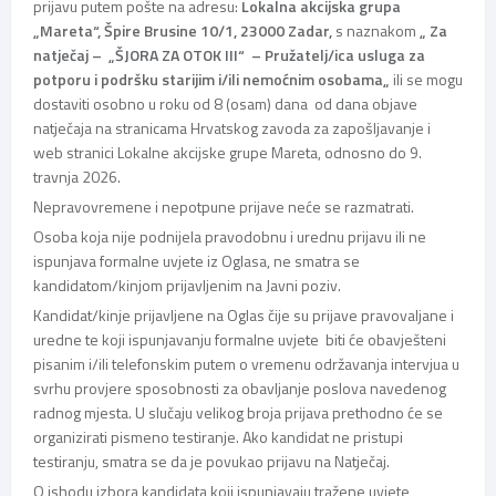
prijavu putem pošte na adresu:
Lokalna akcijska grupa
„Mareta“, Špire Brusine 10/1, 23000 Zadar,
s naznakom
„ Za
natječaj –
„ŠJORA ZA OTOK III“ – Pružatelj/ica usluga za
potporu i podršku starijim i/ili nemoćnim osobama
„
ili se mogu
dostaviti osobno u roku od 8 (osam) dana od dana objave
natječaja na stranicama Hrvatskog zavoda za zapošljavanje i
web stranici Lokalne akcijske grupe Mareta, odnosno do 9.
travnja 2026.
Nepravovremene i nepotpune prijave neće se razmatrati.
Osoba koja nije podnijela pravodobnu i urednu prijavu ili ne
ispunjava formalne uvjete iz Oglasa, ne smatra se
kandidatom/kinjom prijavljenim na Javni poziv.
Kandidat/kinje prijavljene na Oglas čije su prijave pravovaljane i
uredne te koji ispunjavanju formalne uvjete biti će obavješteni
pisanim i/ili telefonskim putem o vremenu održavanja intervjua u
svrhu provjere sposobnosti za obavljanje poslova navedenog
radnog mjesta. U slučaju velikog broja prijava prethodno će se
organizirati pismeno testiranje. Ako kandidat ne pristupi
testiranju, smatra se da je povukao prijavu na Natječaj.
O ishodu izbora kandidata koji ispunjavaju tražene uvjete,