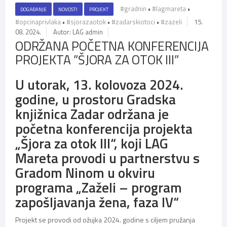
#gradnin
•
#lagmareta
•
DOGAĐANJE
NOVOSTI
PROJEKT
#opcinaprivlaka
•
#sjorazaotok
•
#zadarskiotoci
•
#zazeli
15.
08. 2024.
Autor: LAG admin
ODRŽANA POČETNA KONFERENCIJA
PROJEKTA ”ŠJORA ZA OTOK III”
U utorak, 13. kolovoza 2024.
godine, u prostoru
Gradska
knjižnica Zadar
održana je
početna konferencija projekta
„Šjora za otok III“, koji LAG
Mareta provodi u partnerstvu s
Gradom Ninom u okviru
programa „Zaželi – program
zapošljavanja žena, faza IV“
Projekt se provodi od ožujka 2024. godine s ciljem pružanja