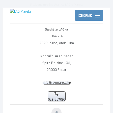
Službena mrežna stranica LAG-a Mareta
IZBORNIK
Sjedište LAG-a
Silba 207
23295 Silba, otok Silba
Područni ured Zadar
Špire Brusine 10/I,
23000 Zadar
info@lagmareta.hr
023-207096