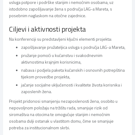
usluga potpore i podrške starijim i nemoćnim osobama, uz
istodobno zapošljavanje žena s područja LAG-a Mareta, s
posebnim naglaskom na otočne zajednice.
Ciljevi i aktivnosti projekta
Na konferenciji su predstavljeni ključni elementi projekta:
zapošljavanje pružateljica usluga s područja LAG-a Mareta,
pružanje pomoći u kućanstvu i svakodnevnim
aktivnostima krajnjim korisnicima,
nabava i podjela paketa kućanskih i osnovnih potrepština
tijekom provedbe projekta,
jačanje socijalne uključenosti i kvalitete života korisnika i
zaposlenih žena.
Projekt pridonosi smanjenju nezaposlenosti žena, osobito u
nepovoljnom položaju na tržištu rada, smanjuje rizik od
siromaštva na otocima te omogućuje starijim i nemoćnim
osobama dulji ostanak u vlastitom domu, čime se smanjuje
potreba za institucionalnom skrbi.