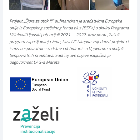
Projekt „Šjora za otok III“ sufinanciran je sredstvima Europske
unije iz Europskog socijalnog fonda plus (ESF+) u okviru Programa
Učinkoviti ljudski potencijali 2021. – 2027. kroz poziv „Zaželi –
program zapošljavanja žena, faza IV“. Ukupna vrijednost projekta i
iznos bespovratnih sredstava definirani su Ugovorom o dodjeli
bespovratnih sredstava. Sadržaj ove objave isključiva je
odgovornost LAG-a Mareta.