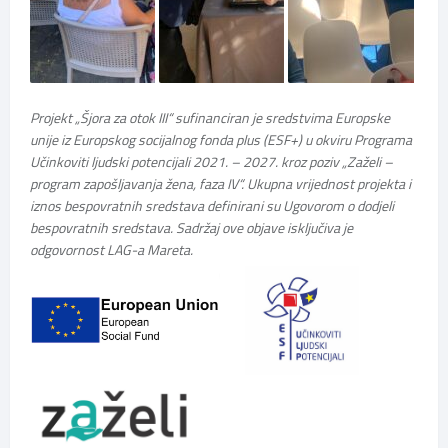
Projekt „Šjora za otok III“ sufinanciran je sredstvima Europske
unije iz Europskog socijalnog fonda plus (ESF+) u okviru Programa
Učinkoviti ljudski potencijali 2021. – 2027. kroz poziv „Zaželi –
program zapošljavanja žena, faza IV“. Ukupna vrijednost projekta i
iznos bespovratnih sredstava definirani su Ugovorom o dodjeli
bespovratnih sredstava. Sadržaj ove objave isključiva je
odgovornost LAG-a Mareta.