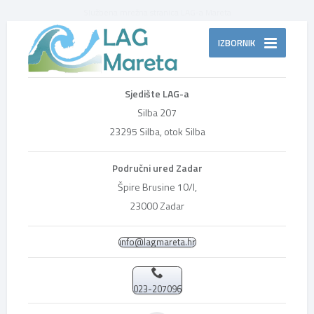
Službena mrežna stranica LAG-a Mareta
IZBORNIK
Sjedište LAG-a
Silba 207
23295 Silba, otok Silba
Područni ured Zadar
Špire Brusine 10/I,
23000 Zadar
info@lagmareta.hr
023-207096