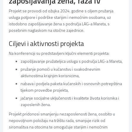
zapošljavanja žena, faza IV“
Projekt se provodi od ožujka 2024. godine s ciljem pružanja
usluga potpore i podrške starijim i nemoćnim osobama, uz
istodobno zapošljavanje žena s područja LAG-a Mareta, s
posebnim naglaskom na otočne zajednice.
Ciljevi i aktivnosti projekta
Na konferenciji su predstavljeni ključni elementi projekta:
zapošljavanje pružateljica usluga s područja LAG-a Mareta,
pružanje pomoći u kućanstvu i svakodnevnim
aktivnostima krajnjim korisnicima,
nabava i podjela paketa kućanskih i osnovnih potrepština
tijekom provedbe projekta,
jačanje socijalne uključenosti i kvalitete života korisnika i
zaposlenih žena.
Projekt pridonosi smanjenju nezaposlenosti žena, osobito u
nepovoljnom položaju na tržištu rada, smanjuje rizik od
siromaštva na otocima te omogućuje starijim i nemoćnim