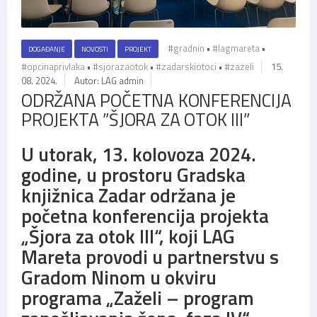
#gradnin
•
#lagmareta
•
DOGAĐANJE
NOVOSTI
PROJEKT
#opcinaprivlaka
•
#sjorazaotok
•
#zadarskiotoci
•
#zazeli
15.
08. 2024.
Autor: LAG admin
ODRŽANA POČETNA KONFERENCIJA
PROJEKTA ”ŠJORA ZA OTOK III”
U utorak, 13. kolovoza 2024.
godine, u prostoru
Gradska
knjižnica Zadar
održana je
početna konferencija projekta
„Šjora za otok III“, koji LAG
Mareta provodi u partnerstvu s
Gradom Ninom u okviru
programa „Zaželi – program