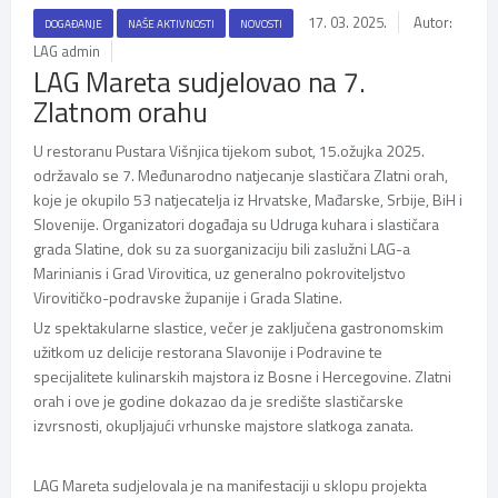
17. 03. 2025.
Autor:
DOGAĐANJE
NAŠE AKTIVNOSTI
NOVOSTI
LAG admin
LAG Mareta sudjelovao na 7.
Zlatnom orahu
U restoranu Pustara Višnjica tijekom subot, 15.ožujka 2025.
održavalo se 7. Međunarodno natjecanje slastičara Zlatni orah,
koje je okupilo 53 natjecatelja iz Hrvatske, Mađarske, Srbije, BiH i
Slovenije. Organizatori događaja su Udruga kuhara i slastičara
grada Slatine, dok su za suorganizaciju bili zaslužni LAG-a
Marinianis i Grad Virovitica, uz generalno pokroviteljstvo
Virovitičko-podravske županije i Grada Slatine.
Uz spektakularne slastice, večer je zaključena gastronomskim
užitkom uz delicije restorana Slavonije i Podravine te
specijalitete kulinarskih majstora iz Bosne i Hercegovine. Zlatni
orah i ove je godine dokazao da je središte slastičarske
izvrsnosti, okupljajući vrhunske majstore slatkoga zanata.
LAG Mareta sudjelovala je na manifestaciji u sklopu projekta