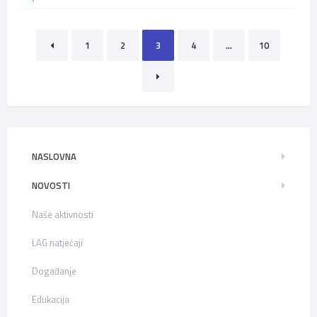
Brojevi
1
2
3
4
…
10
stranica
objava
NASLOVNA
NOVOSTI
Naše aktivnosti
LAG natječaji
Događanje
Edukacija