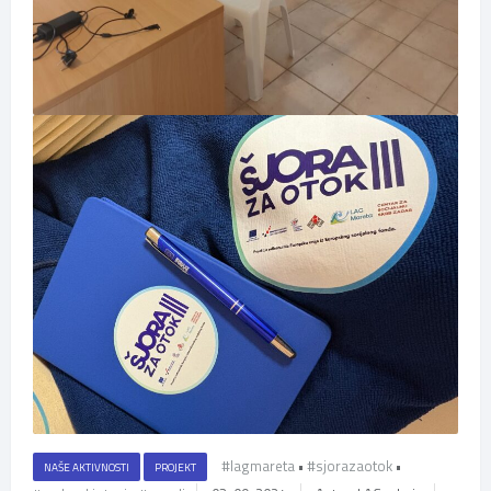
#lagmareta
•
#sjorazaotok
•
NAŠE AKTIVNOSTI
PROJEKT