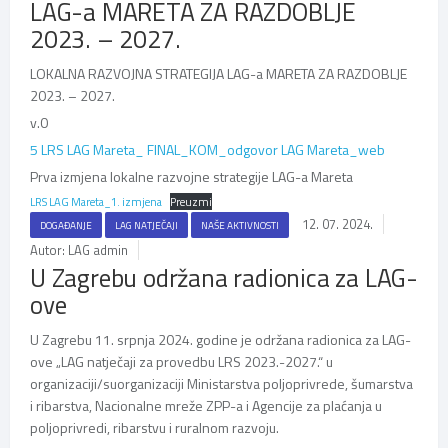
LAG-a MARETA ZA RAZDOBLJE
2023. – 2027.
LOKALNA RAZVOJNA STRATEGIJA LAG-a MARETA ZA RAZDOBLJE
2023. – 2027.
v.0
5 LRS LAG Mareta_ FINAL_KOM_odgovor LAG Mareta_web
Prva izmjena lokalne razvojne strategije LAG-a Mareta
LRS LAG Mareta_1. izmjena
Preuzmi
12. 07. 2024.
DOGAĐANJE
LAG NATJEČAJI
NAŠE AKTIVNOSTI
Autor: LAG admin
U Zagrebu održana radionica za LAG-
ove
U Zagrebu 11. srpnja 2024. godine je održana radionica za LAG-
ove „LAG natječaji za provedbu LRS 2023.-2027.“ u
organizaciji/suorganizaciji Ministarstva poljoprivrede, šumarstva
i ribarstva, Nacionalne mreže ZPP-a i Agencije za plaćanja u
poljoprivredi, ribarstvu i ruralnom razvoju.