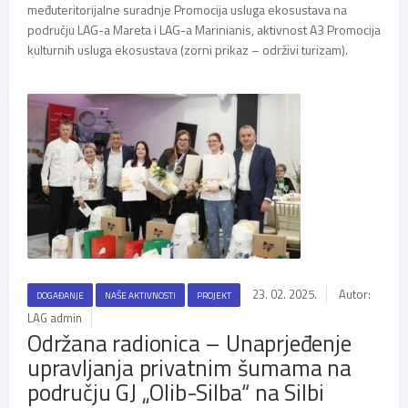
međuteritorijalne suradnje Promocija usluga ekosustava na
području LAG-a Mareta i LAG-a Marinianis, aktivnost A3 Promocija
kulturnih usluga ekosustava (zorni prikaz – održivi turizam).
23. 02. 2025.
Autor:
DOGAĐANJE
NAŠE AKTIVNOSTI
PROJEKT
LAG admin
Održana radionica – Unaprjeđenje
upravljanja privatnim šumama na
području GJ „Olib-Silba“ na Silbi