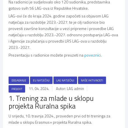
Na radionici je sudjelovalo oko 120 sudionika, predstavnika
gotovo svih 56 LAG-ova iz Republike Hrvatske.
LAG-ovi će do kraja 2024. godine započeti sa objavom LAG
natječaja za razdoblje 2023.-2027. te je cilj radionice bio
provesti završne konzultacije u vezi pripreme i provedbe LAG
natječaja u razdoblju 2023.-2027. odnosno postupanja LAG-ova
i Agencije za plaćanja u provedbi LRS LAG-ova u razdoblju
2023.-2027.
Prezentaciju s radionice možete preuzeti na
poveznici.
DOGAĐANJE
EU NATJEČAJI
LAG NATJEČAJI
NAŠE AKTIVNOSTI
11. 04. 2024.
Autor: LAG admin
PROJEKT
1. Trening za mlade u sklopu
projekta Ruralna spika
U srijedu, 10. travnja 2024., proveden prvi od tri treninga za
mlade u sklopu Erasmus+ projekta Ruralna spika.