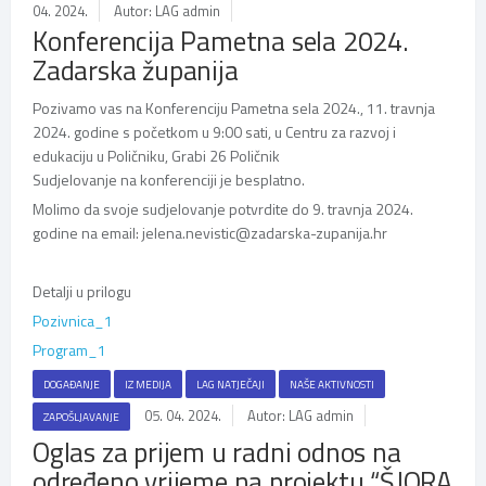
04. 2024.
Autor: LAG admin
Konferencija Pametna sela 2024.
Zadarska županija
Pozivamo vas na Konferenciju Pametna sela 2024., 11. travnja
2024. godine s početkom u 9:00 sati, u Centru za razvoj i
edukaciju u Poličniku, Grabi 26 Poličnik
Sudjelovanje na konferenciji je besplatno.
Molimo da svoje sudjelovanje potvrdite do 9. travnja 2024.
godine na email: jelena.nevistic@zadarska-zupanija.hr
Detalji u prilogu
Pozivnica_1
Program_1
DOGAĐANJE
IZ MEDIJA
LAG NATJEČAJI
NAŠE AKTIVNOSTI
05. 04. 2024.
Autor: LAG admin
ZAPOŠLJAVANJE
Oglas za prijem u radni odnos na
određeno vrijeme na projektu “ŠJORA