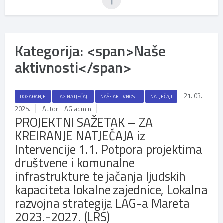
Kategorija: <span>Naše
aktivnosti</span>
21. 03.
DOGAĐANJE
LAG NATJEČAJI
NAŠE AKTIVNOSTI
NATJEČAJI
2025.
Autor: LAG admin
PROJEKTNI SAŽETAK – ZA
KREIRANJE NATJEČAJA iz
Intervencije 1.1. Potpora projektima
društvene i komunalne
infrastrukture te jačanja ljudskih
kapaciteta lokalne zajednice, Lokalna
razvojna strategija LAG-a Mareta
2023.-2027. (LRS)