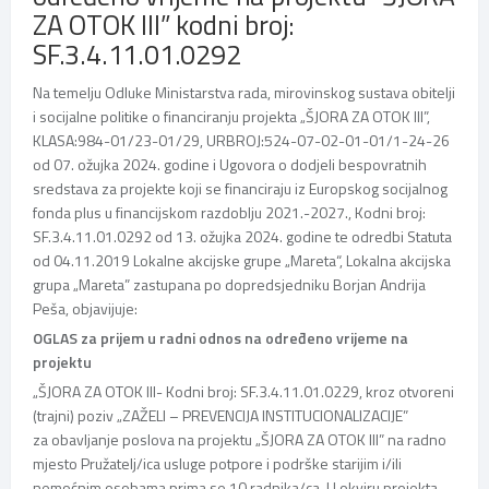
ZA OTOK III” kodni broj:
SF.3.4.11.01.0292
Na temelju Odluke Ministarstva rada, mirovinskog sustava obitelji
i socijalne politike o financiranju projekta „ŠJORA ZA OTOK III”,
KLASA:984-01/23-01/29, URBROJ:524-07-02-01-01/1-24-26
od 07. ožujka 2024. godine i Ugovora o dodjeli bespovratnih
sredstava za projekte koji se financiraju iz Europskog socijalnog
fonda plus u financijskom razdoblju 2021.-2027., Kodni broj:
SF.3.4.11.01.0292 od 13. ožujka 2024. godine te odredbi Statuta
od 04.11.2019 Lokalne akcijske grupe „Mareta“, Lokalna akcijska
grupa „Mareta” zastupana po dopredsjedniku Borjan Andrija
Peša, objavijuje:
OGLAS za prijem u radni odnos na određeno vrijeme na
projektu
„ŠJORA ZA OTOK III- Kodni broj: SF.3.4.11.01.0229, kroz otvoreni
(trajni) poziv „ZAŽELI – PREVENCIJA INSTITUCIONALIZACIJE”
za obavljanje poslova na projektu „ŠJORA ZA OTOK III” na radno
mjesto Pružatelj/ica usluge potpore i podrške starijim i/ili
nemoćnim osobama prima se 10 radnika/ca. U okviru projekta