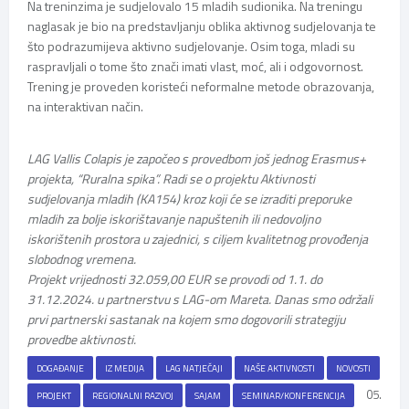
Na treninzima je sudjelovalo 15 mladih sudionika. Na treningu
naglasak je bio na predstavljanju oblika aktivnog sudjelovanja te
što podrazumijeva aktivno sudjelovanje. Osim toga, mladi su
raspravljali o tome što znači imati vlast, moć, ali i odgovornost.
Trening je proveden koristeći neformalne metode obrazovanja,
na interaktivan način.
LAG Vallis Colapis je započeo s provedbom još jednog Erasmus+
projekta, “Ruralna spika”. Radi se o projektu Aktivnosti
sudjelovanja mladih (KA154) kroz koji će se izraditi preporuke
mladih za bolje iskorištavanje napuštenih ili nedovoljno
iskorištenih prostora u zajednici, s ciljem kvalitetnog provođenja
slobodnog vremena.
Projekt vrijednosti 32.059,00 EUR se provodi od 1.1. do
31.12.2024. u partnerstvu s LAG-om Mareta. Danas smo održali
prvi partnerski sastanak na kojem smo dogovorili strategiju
provedbe aktivnosti.
DOGAĐANJE
IZ MEDIJA
LAG NATJEČAJI
NAŠE AKTIVNOSTI
NOVOSTI
05.
PROJEKT
REGIONALNI RAZVOJ
SAJAM
SEMINAR/KONFERENCIJA