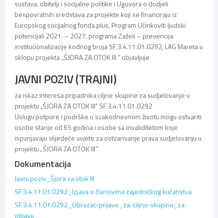
sustava, obitelji i socijalne politike i Ugovora o dodjeli
bespovratnih sredstava za projekte koji se financiraju iz
Europskog socijalnog fonda plus, Program Učinkoviti ljudski
potencijali 2021. – 2027. programa Zaželi – prevencija
institucionalizacije kodnog broja SF.3.4.11.01.0292, LAG Mareta u
sklopu projekta „ŠJORA ZA OTOK III “ objavljuje
JAVNI POZIV (TRAJNI)
za iskaz interesa pripadnika ciljne skupine za sudjelovanje u
projektu „ŠJORA ZA OTOK III” SF.3.4.11.01.0292
Uslugu potpore i podrške u svakodnevnom životu mogu ostvariti
osobe starije od 65 godina i osobe sa invaliditetom koje
ispunjavaju slijedeće uvjete za ostvarivanje prava sudjelovanju u
projektu „ŠJORA ZA OTOK III”
Dokumentacija
Javni poziv_Šjora za otok III
SF.3.4.11.01.0292_Izjava o članovima zajedničkog kućanstva
SF.3.4.11.01.0292_Obrazac-prijave_za-ciljnu-skupinu_za-
objavu