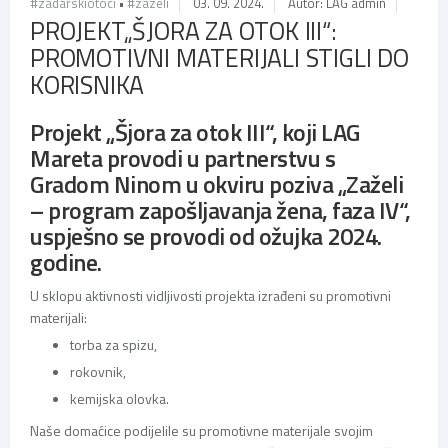
#zadarskiotoci
•
#zazeli
03. 09. 2024.
Autor: LAG admin
PROJEKT„ŠJORA ZA OTOK III“:
PROMOTIVNI MATERIJALI STIGLI DO
KORISNIKA
Projekt „Šjora za otok III“, koji LAG
Mareta provodi u partnerstvu s
Gradom Ninom u okviru poziva „Zaželi
– program zapošljavanja žena, faza IV“,
uspješno se provodi od ožujka 2024.
godine.
U sklopu aktivnosti vidljivosti projekta izrađeni su promotivni
materijali:
torba za spizu,
rokovnik,
kemijska olovka.
Naše domaćice podijelile su promotivne materijale svojim