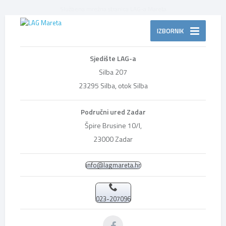
Službena mrežna stranica LAG-a Mareta
IZBORNIK
Sjedište LAG-a
Silba 207
23295 Silba, otok Silba
Područni ured Zadar
Špire Brusine 10/I,
23000 Zadar
info@lagmareta.hr
023-207096