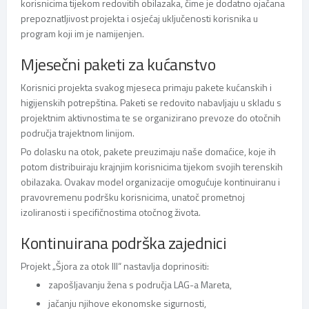
korisnicima tijekom redovitih obilazaka, čime je dodatno ojačana
prepoznatljivost projekta i osjećaj uključenosti korisnika u
program koji im je namijenjen.
Mjesečni paketi za kućanstvo
Korisnici projekta svakog mjeseca primaju pakete kućanskih i
higijenskih potrepština. Paketi se redovito nabavljaju u skladu s
projektnim aktivnostima te se organizirano prevoze do otočnih
područja trajektnom linijom.
Po dolasku na otok, pakete preuzimaju naše domaćice, koje ih
potom distribuiraju krajnjim korisnicima tijekom svojih terenskih
obilazaka. Ovakav model organizacije omogućuje kontinuiranu i
pravovremenu podršku korisnicima, unatoč prometnoj
izoliranosti i specifičnostima otočnog života.
Kontinuirana podrška zajednici
Projekt „Šjora za otok III“ nastavlja doprinositi:
zapošljavanju žena s područja LAG-a Mareta,
jačanju njihove ekonomske sigurnosti,