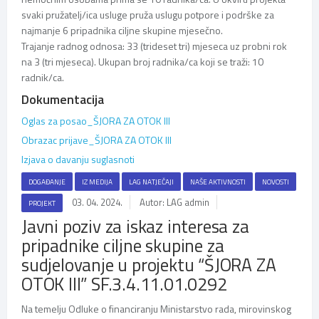
svaki pružatelj/ica usluge pruža uslugu potpore i podrške za
najmanje 6 pripadnika ciljne skupine mjesečno.
Trajanje radnog odnosa: 33 (trideset tri) mjeseca uz probni rok
na 3 (tri mjeseca). Ukupan broj radnika/ca koji se traži: 10
radnik/ca.
Dokumentacija
Oglas za posao_ŠJORA ZA OTOK III
Obrazac prijave_ŠJORA ZA OTOK III
Izjava o davanju suglasnoti
DOGAĐANJE
IZ MEDIJA
LAG NATJEČAJI
NAŠE AKTIVNOSTI
NOVOSTI
03. 04. 2024.
Autor: LAG admin
PROJEKT
Javni poziv za iskaz interesa za
pripadnike ciljne skupine za
sudjelovanje u projektu “ŠJORA ZA
OTOK III” SF.3.4.11.01.0292
Na temelju Odluke o financiranju Ministarstvo rada, mirovinskog