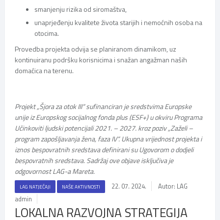
smanjenju rizika od siromaštva,
unaprjeđenju kvalitete života starijih i nemoćnih osoba na
otocima.
Provedba projekta odvija se planiranom dinamikom, uz
kontinuiranu podršku korisnicima i snažan angažman naših
domaćica na terenu.
Projekt „Šjora za otok III“ sufinanciran je sredstvima Europske
unije iz Europskog socijalnog fonda plus (ESF+) u okviru Programa
Učinkoviti ljudski potencijali 2021. – 2027. kroz poziv „Zaželi –
program zapošljavanja žena, faza IV“. Ukupna vrijednost projekta i
iznos bespovratnih sredstava definirani su Ugovorom o dodjeli
bespovratnih sredstava. Sadržaj ove objave isključiva je
odgovornost LAG-a Mareta.
22. 07. 2024.
Autor: LAG
LAG NATJEČAJI
NAŠE AKTIVNOSTI
admin
LOKALNA RAZVOJNA STRATEGIJA